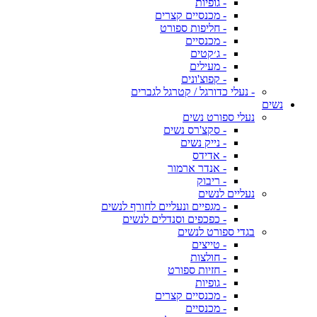
- גופיות
- מכנסיים קצרים
- חליפות ספורט
- מכנסיים
- ג׳קטים
- מעילים
- קפוצ'ונים
- נעלי כדורגל / קטרגל לגברים
נשים
נעלי ספורט נשים
- סקצ'רס נשים
- נייק נשים
- אדידס
- אנדר ארמור
- ריבוק
נעליים לנשים
- מגפיים ונעליים לחורף לנשים
- כפכפים וסנדלים לנשים
בגדי ספורט לנשים
- טייצים
- חולצות
- חזיות ספורט
- גופיות
- מכנסיים קצרים
- מכנסיים