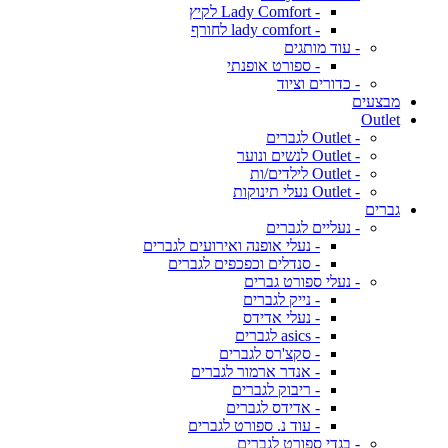
- Lady Comfort לקיץ
- lady comfort לחורף
- עוד מותגים
- ספורט אופנתי
- כדורים וציוד
מבצעים
Outlet
- Outlet לגברים
- Outlet לנשים ונוער
- Outlet לילדים/ות
- Outlet נעלי תינוקות
גברים
- נעליים לגברים
- נעלי אופנה ואירועים לגברים
- סנדלים וכפכפים לגברים
- נעלי ספורט גברים
- נייק לגברים
- נעלי אדידס
- asics לגברים
- סקצ'רס לגברים
- אנדר ארמור לגברים
- ריבוק לגברים
- אדידס לגברים
- עוד נ. ספורט לגברים
- בגדי ספורט לגברים