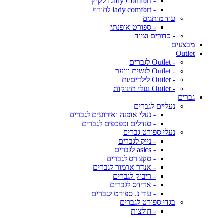
- Lady Comfort לקיץ
- lady comfort לחורף
עוד מותגים
- ספורט אופנתי
- כדורים וציוד
מבצעים
Outlet
- Outlet לגברים
- Outlet לנשים ונוער
- Outlet לילדים/ות
- Outlet נעלי תינוקות
גברים
נעליים לגברים
- נעלי אופנה ואירועים לגברים
- סנדלים וכפכפים לגברים
נעלי ספורט גברים
- נייק לגברים
- asics לגברים
- סקצ'רס לגברים
- אנדר ארמור לגברים
- ריבוק לגברים
- אדידס לגברים
- עוד נ. ספורט לגברים
בגדי ספורט לגברים
- חולצות