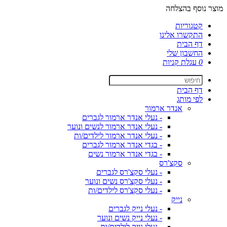
מוצר נוסף בהצלחה
קטגוריות
התקשרו אלינו
דף הבית
החשבון שלי
0
עגלת קניות
דף הבית
לפי מותג
אנדר ארמור
- נעלי אנדר ארמור לגברים
- נעלי אנדר ארמור לנשים ונוער
- נעלי אנדר ארמור לילדים/ות
- בגדי אנדר ארמור לגברים
- בגדי אנדר ארמור נשים
סקצ'רס
- נעלי סקצ'רס לגברים
- נעלי סקצ'רס נשים ונוער
- נעלי סקצ'רס לילדים/ות
נייק
- נעלי נייק לגברים
- נעלי נייק נשים ונוער
- נעלי נייק לילדים/ות