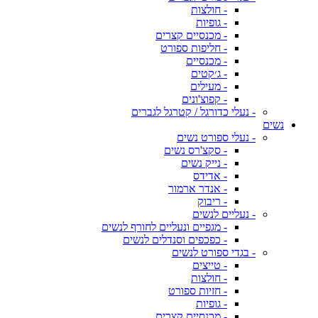
- חולצות
- גופיות
- מכנסיים קצרים
- חליפות ספורט
- מכנסיים
- ג׳קטים
- מעילים
- קפוצ'ונים
- נעלי כדורגל / קטרגל לגברים
נשים
- נעלי ספורט נשים
- סקצ'רס נשים
- נייק נשים
- אדידס
- אנדר ארמור
- ריבוק
- נעליים לנשים
- מגפיים ונעליים לחורף לנשים
- כפכפים וסנדלים לנשים
- בגדי ספורט לנשים
- טייצים
- חולצות
- חזיות ספורט
- גופיות
- מכנסיים קצרים