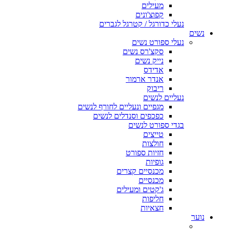
מעילים
קפוצ'ונים
נעלי כדורגל / קטרגל לגברים
נשים
נעלי ספורט נשים
סקצ'רס נשים
נייק נשים
אדידס
אנדר ארמור
ריבוק
נעליים לנשים
מגפיים ונעליים לחורף לנשים
כפכפים וסנדלים לנשים
בגדי ספורט לנשים
טייצים
חולצות
חזיות ספורט
גופיות
מכנסיים קצרים
מכנסיים
ג'קטים ומעילים
חליפות
חצאיות
נוער