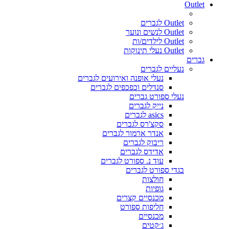
Outlet
Outlet לגברים
Outlet לנשים ונוער
Outlet לילדים/ות
Outlet נעלי תינוקות
גברים
נעליים לגברים
נעלי אופנה ואירועים לגברים
סנדלים וכפכפים לגברים
נעלי ספורט גברים
נייק לגברים
asics לגברים
סקצ'רס לגברים
אנדר ארמור לגברים
ריבוק לגברים
אדידס לגברים
עוד נ. ספורט לגברים
בגדי ספורט לגברים
חולצות
גופיות
מכנסיים קצרים
חליפות ספורט
מכנסיים
ג׳קטים