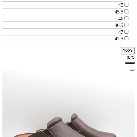
45
45.5
46
46.5
47
47.5
כללי
סינון