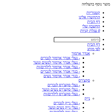
מוצר נוסף בהצלחה
קטגוריות
התקשרו אלינו
דף הבית
החשבון שלי
0
עגלת קניות
דף הבית
לפי מותג
אנדר ארמור
- נעלי אנדר ארמור לגברים
- נעלי אנדר ארמור לנשים ונוער
- נעלי אנדר ארמור לילדים/ות
- בגדי אנדר ארמור לגברים
- בגדי אנדר ארמור נשים
סקצ'רס
- נעלי סקצ'רס לגברים
- נעלי סקצ'רס נשים ונוער
- נעלי סקצ'רס לילדים/ות
נייק
- נעלי נייק לגברים
- נעלי נייק נשים ונוער
- נעלי נייק לילדים/ות