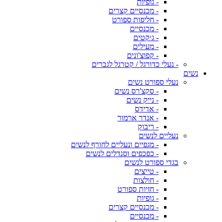
- גופיות
- מכנסיים קצרים
- חליפות ספורט
- מכנסיים
- ג׳קטים
- מעילים
- קפוצ'ונים
- נעלי כדורגל / קטרגל לגברים
נשים
נעלי ספורט נשים
- סקצ'רס נשים
- נייק נשים
- אדידס
- אנדר ארמור
- ריבוק
נעליים לנשים
- מגפיים ונעליים לחורף לנשים
- כפכפים וסנדלים לנשים
בגדי ספורט לנשים
- טייצים
- חולצות
- חזיות ספורט
- גופיות
- מכנסיים קצרים
- מכנסיים