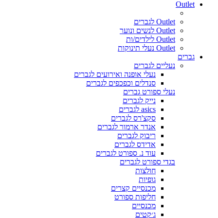
Outlet
Outlet לגברים
Outlet לנשים ונוער
Outlet לילדים/ות
Outlet נעלי תינוקות
גברים
נעליים לגברים
נעלי אופנה ואירועים לגברים
סנדלים וכפכפים לגברים
נעלי ספורט גברים
נייק לגברים
asics לגברים
סקצ'רס לגברים
אנדר ארמור לגברים
ריבוק לגברים
אדידס לגברים
עוד נ. ספורט לגברים
בגדי ספורט לגברים
חולצות
גופיות
מכנסיים קצרים
חליפות ספורט
מכנסיים
ג׳קטים