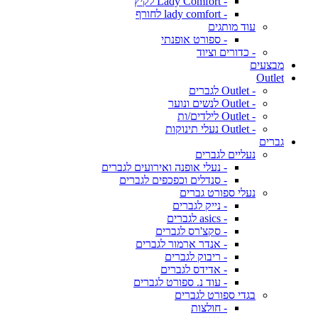
- Lady Comfort לקיץ
- lady comfort לחורף
עוד מותגים
- ספורט אופנתי
- כדורים וציוד
מבצעים
Outlet
- Outlet לגברים
- Outlet לנשים ונוער
- Outlet לילדים/ות
- Outlet נעלי תינוקות
גברים
נעליים לגברים
- נעלי אופנה ואירועים לגברים
- סנדלים וכפכפים לגברים
נעלי ספורט גברים
- נייק לגברים
- asics לגברים
- סקצ'רס לגברים
- אנדר ארמור לגברים
- ריבוק לגברים
- אדידס לגברים
- עוד נ. ספורט לגברים
בגדי ספורט לגברים
- חולצות