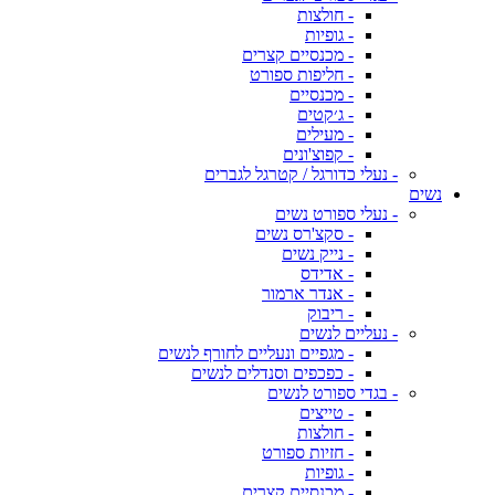
- חולצות
- גופיות
- מכנסיים קצרים
- חליפות ספורט
- מכנסיים
- ג׳קטים
- מעילים
- קפוצ'ונים
- נעלי כדורגל / קטרגל לגברים
נשים
- נעלי ספורט נשים
- סקצ'רס נשים
- נייק נשים
- אדידס
- אנדר ארמור
- ריבוק
- נעליים לנשים
- מגפיים ונעליים לחורף לנשים
- כפכפים וסנדלים לנשים
- בגדי ספורט לנשים
- טייצים
- חולצות
- חזיות ספורט
- גופיות
- מכנסיים קצרים