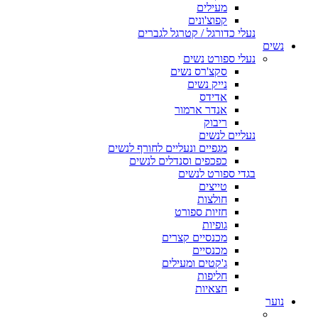
מעילים
קפוצ'ונים
נעלי כדורגל / קטרגל לגברים
נשים
נעלי ספורט נשים
סקצ'רס נשים
נייק נשים
אדידס
אנדר ארמור
ריבוק
נעליים לנשים
מגפיים ונעליים לחורף לנשים
כפכפים וסנדלים לנשים
בגדי ספורט לנשים
טייצים
חולצות
חזיות ספורט
גופיות
מכנסיים קצרים
מכנסיים
ג'קטים ומעילים
חליפות
חצאיות
נוער