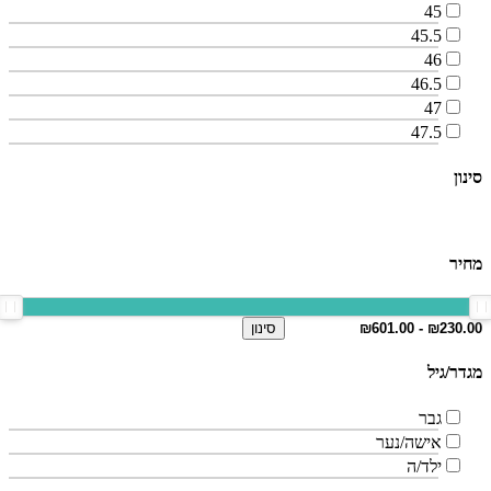
45
45.5
46
46.5
47
47.5
סינון
מחיר
סינון
מגדר/גיל
גבר
אישה/נער
ילד/ה