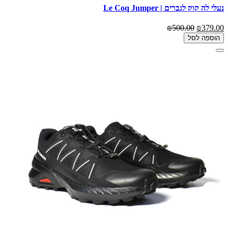
נעלי לה קוק לגברים | Le Coq Jumper
₪500.00
₪379.00
הוספה לסל