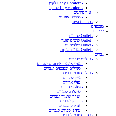
- Lady Comfort לקיץ
- lady comfort לחורף
- עוד מותגים
- ספורט אופנתי
- כדורים וציוד
מבצעים
Outlet
- Outlet לגברים
- Outlet לנשים ונוער
- Outlet לילדים/ות
- Outlet נעלי תינוקות
גברים
- נעליים לגברים
- נעלי אופנה ואירועים לגברים
- סנדלים וכפכפים לגברים
- נעלי ספורט גברים
- נייק לגברים
- נעלי אדידס
- asics לגברים
- סקצ'רס לגברים
- אנדר ארמור לגברים
- ריבוק לגברים
- אדידס לגברים
- עוד נ. ספורט לגברים
- בגדי ספורט לגברים