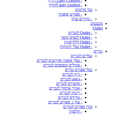
- Lady Comfort לקיץ
- lady comfort לחורף
עוד מותגים
- ספורט אופנתי
- כדורים וציוד
מבצעים
Outlet
- Outlet לגברים
- Outlet לנשים ונוער
- Outlet לילדים/ות
- Outlet נעלי תינוקות
גברים
נעליים לגברים
- נעלי אופנה ואירועים לגברים
- סנדלים וכפכפים לגברים
נעלי ספורט גברים
- נייק לגברים
- asics לגברים
- סקצ'רס לגברים
- אנדר ארמור לגברים
- ריבוק לגברים
- אדידס לגברים
- עוד נ. ספורט לגברים
בגדי ספורט לגברים
- חולצות