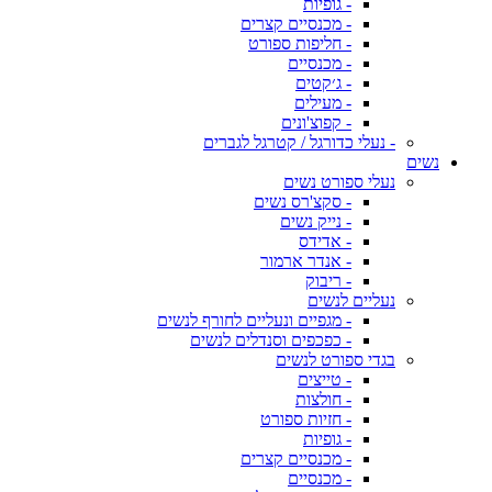
- גופיות
- מכנסיים קצרים
- חליפות ספורט
- מכנסיים
- ג׳קטים
- מעילים
- קפוצ'ונים
- נעלי כדורגל / קטרגל לגברים
נשים
נעלי ספורט נשים
- סקצ'רס נשים
- נייק נשים
- אדידס
- אנדר ארמור
- ריבוק
נעליים לנשים
- מגפיים ונעליים לחורף לנשים
- כפכפים וסנדלים לנשים
בגדי ספורט לנשים
- טייצים
- חולצות
- חזיות ספורט
- גופיות
- מכנסיים קצרים
- מכנסיים