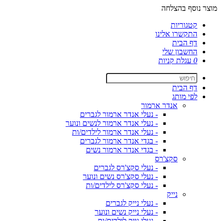
מוצר נוסף בהצלחה
קטגוריות
התקשרו אלינו
דף הבית
החשבון שלי
0
עגלת קניות
דף הבית
לפי מותג
אנדר ארמור
- נעלי אנדר ארמור לגברים
- נעלי אנדר ארמור לנשים ונוער
- נעלי אנדר ארמור לילדים/ות
- בגדי אנדר ארמור לגברים
- בגדי אנדר ארמור נשים
סקצ'רס
- נעלי סקצ'רס לגברים
- נעלי סקצ'רס נשים ונוער
- נעלי סקצ'רס לילדים/ות
נייק
- נעלי נייק לגברים
- נעלי נייק נשים ונוער
- נעלי נייק לילדים/ות