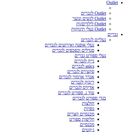
Outlet
Outlet לגברים
Outlet לנשים ונוער
Outlet לילדים/ות
Outlet נעלי תינוקות
גברים
נעליים לגברים
נעלי אופנה ואירועים לגברים
סנדלים וכפכפים לגברים
נעלי ספורט גברים
נייק לגברים
asics לגברים
סקצ'רס לגברים
אנדר ארמור לגברים
ריבוק לגברים
אדידס לגברים
עוד נ. ספורט לגברים
בגדי ספורט לגברים
חולצות
גופיות
מכנסיים קצרים
חליפות ספורט
מכנסיים
ג׳קטים