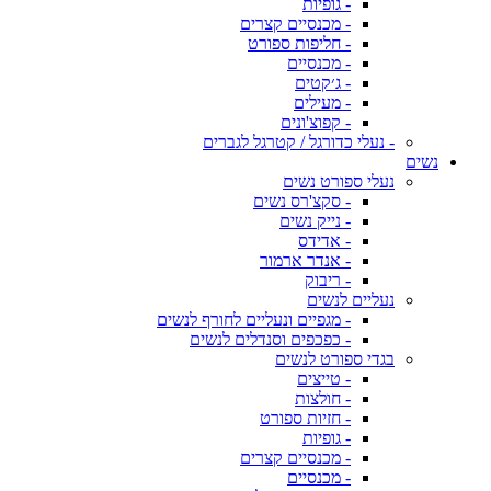
- גופיות
- מכנסיים קצרים
- חליפות ספורט
- מכנסיים
- ג׳קטים
- מעילים
- קפוצ'ונים
- נעלי כדורגל / קטרגל לגברים
נשים
נעלי ספורט נשים
- סקצ'רס נשים
- נייק נשים
- אדידס
- אנדר ארמור
- ריבוק
נעליים לנשים
- מגפיים ונעליים לחורף לנשים
- כפכפים וסנדלים לנשים
בגדי ספורט לנשים
- טייצים
- חולצות
- חזיות ספורט
- גופיות
- מכנסיים קצרים
- מכנסיים