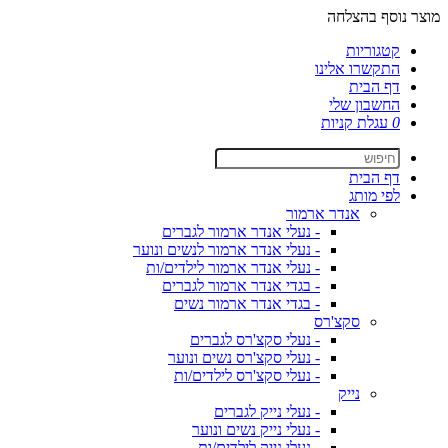
מוצר נוסף בהצלחה
קטגוריות
התקשרו אלינו
דף הבית
החשבון שלי
0
עגלת קניות
דף הבית
לפי מותג
אנדר ארמור
- נעלי אנדר ארמור לגברים
- נעלי אנדר ארמור לנשים ונוער
- נעלי אנדר ארמור לילדים/ות
- בגדי אנדר ארמור לגברים
- בגדי אנדר ארמור נשים
סקצ'רס
- נעלי סקצ'רס לגברים
- נעלי סקצ'רס נשים ונוער
- נעלי סקצ'רס לילדים/ות
נייק
- נעלי נייק לגברים
- נעלי נייק נשים ונוער
- נעלי נייק לילדים/ות