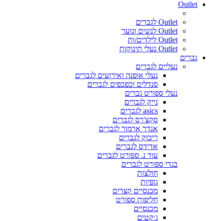
Outlet
Outlet לגברים
Outlet לנשים ונוער
Outlet לילדים/ות
Outlet נעלי תינוקות
גברים
נעליים לגברים
נעלי אופנה ואירועים לגברים
סנדלים וכפכפים לגברים
נעלי ספורט גברים
נייק לגברים
asics לגברים
סקצ'רס לגברים
אנדר ארמור לגברים
ריבוק לגברים
אדידס לגברים
עוד נ. ספורט לגברים
בגדי ספורט לגברים
חולצות
גופיות
מכנסיים קצרים
חליפות ספורט
מכנסיים
ג׳קטים