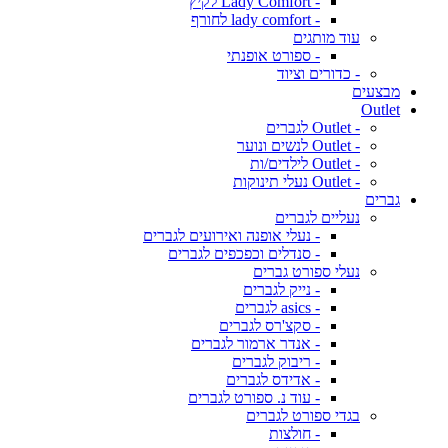
- Lady Comfort לקיץ
- lady comfort לחורף
עוד מותגים
- ספורט אופנתי
- כדורים וציוד
מבצעים
Outlet
- Outlet לגברים
- Outlet לנשים ונוער
- Outlet לילדים/ות
- Outlet נעלי תינוקות
גברים
נעליים לגברים
- נעלי אופנה ואירועים לגברים
- סנדלים וכפכפים לגברים
נעלי ספורט גברים
- נייק לגברים
- asics לגברים
- סקצ'רס לגברים
- אנדר ארמור לגברים
- ריבוק לגברים
- אדידס לגברים
- עוד נ. ספורט לגברים
בגדי ספורט לגברים
- חולצות