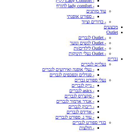
- Lady Comfort לקיץ
- lady comfort לחורף
עוד מותגים
- ספורט אופנתי
- כדורים וציוד
מבצעים
Outlet
- Outlet לגברים
- Outlet לנשים ונוער
- Outlet לילדים/ות
- Outlet נעלי תינוקות
גברים
נעליים לגברים
- נעלי אופנה ואירועים לגברים
- סנדלים וכפכפים לגברים
נעלי ספורט גברים
- נייק לגברים
- asics לגברים
- סקצ'רס לגברים
- אנדר ארמור לגברים
- ריבוק לגברים
- אדידס לגברים
- עוד נ. ספורט לגברים
בגדי ספורט לגברים
- חולצות