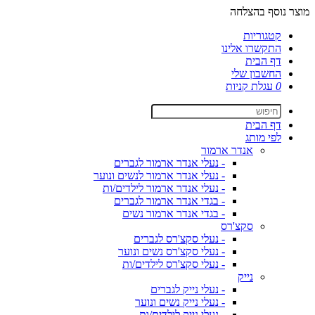
מוצר נוסף בהצלחה
קטגוריות
התקשרו אלינו
דף הבית
החשבון שלי
0
עגלת קניות
דף הבית
לפי מותג
אנדר ארמור
- נעלי אנדר ארמור לגברים
- נעלי אנדר ארמור לנשים ונוער
- נעלי אנדר ארמור לילדים/ות
- בגדי אנדר ארמור לגברים
- בגדי אנדר ארמור נשים
סקצ'רס
- נעלי סקצ'רס לגברים
- נעלי סקצ'רס נשים ונוער
- נעלי סקצ'רס לילדים/ות
נייק
- נעלי נייק לגברים
- נעלי נייק נשים ונוער
- נעלי נייק לילדים/ות