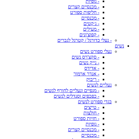
- גופיות
- מכנסיים קצרים
- חליפות ספורט
- מכנסיים
- ג׳קטים
- מעילים
- קפוצ'ונים
- נעלי כדורגל / קטרגל לגברים
נשים
נעלי ספורט נשים
- סקצ'רס נשים
- נייק נשים
- אדידס
- אנדר ארמור
- ריבוק
נעליים לנשים
- מגפיים ונעליים לחורף לנשים
- כפכפים וסנדלים לנשים
בגדי ספורט לנשים
- טייצים
- חולצות
- חזיות ספורט
- גופיות
- מכנסיים קצרים
- מכנסיים