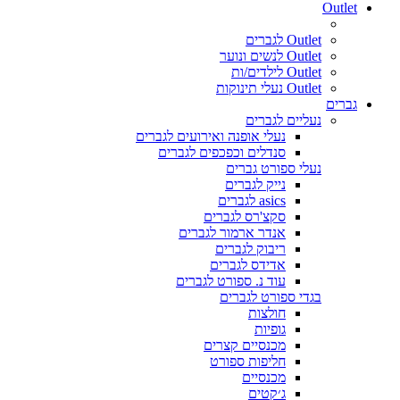
Outlet
Outlet לגברים
Outlet לנשים ונוער
Outlet לילדים/ות
Outlet נעלי תינוקות
גברים
נעליים לגברים
נעלי אופנה ואירועים לגברים
סנדלים וכפכפים לגברים
נעלי ספורט גברים
נייק לגברים
asics לגברים
סקצ'רס לגברים
אנדר ארמור לגברים
ריבוק לגברים
אדידס לגברים
עוד נ. ספורט לגברים
בגדי ספורט לגברים
חולצות
גופיות
מכנסיים קצרים
חליפות ספורט
מכנסיים
ג׳קטים