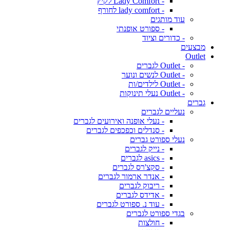
- Lady Comfort לקיץ
- lady comfort לחורף
עוד מותגים
- ספורט אופנתי
- כדורים וציוד
מבצעים
Outlet
- Outlet לגברים
- Outlet לנשים ונוער
- Outlet לילדים/ות
- Outlet נעלי תינוקות
גברים
נעליים לגברים
- נעלי אופנה ואירועים לגברים
- סנדלים וכפכפים לגברים
נעלי ספורט גברים
- נייק לגברים
- asics לגברים
- סקצ'רס לגברים
- אנדר ארמור לגברים
- ריבוק לגברים
- אדידס לגברים
- עוד נ. ספורט לגברים
בגדי ספורט לגברים
- חולצות