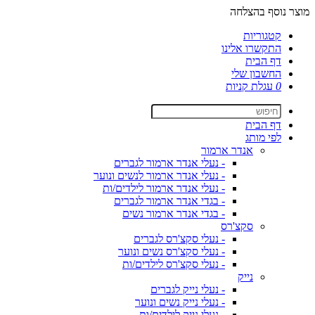
מוצר נוסף בהצלחה
קטגוריות
התקשרו אלינו
דף הבית
החשבון שלי
0
עגלת קניות
דף הבית
לפי מותג
אנדר ארמור
- נעלי אנדר ארמור לגברים
- נעלי אנדר ארמור לנשים ונוער
- נעלי אנדר ארמור לילדים/ות
- בגדי אנדר ארמור לגברים
- בגדי אנדר ארמור נשים
סקצ'רס
- נעלי סקצ'רס לגברים
- נעלי סקצ'רס נשים ונוער
- נעלי סקצ'רס לילדים/ות
נייק
- נעלי נייק לגברים
- נעלי נייק נשים ונוער
- נעלי נייק לילדים/ות