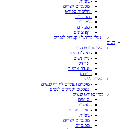
- גופיות
- מכנסיים קצרים
- חליפות ספורט
- מכנסיים
- ג׳קטים
- מעילים
- קפוצ'ונים
- נעלי כדורגל / קטרגל לגברים
נשים
נעלי ספורט נשים
- סקצ'רס נשים
- נייק נשים
- אדידס
- אנדר ארמור
- ריבוק
נעליים לנשים
- מגפיים ונעליים לחורף לנשים
- כפכפים וסנדלים לנשים
בגדי ספורט לנשים
- טייצים
- חולצות
- חזיות ספורט
- גופיות
- מכנסיים קצרים
- מכנסיים