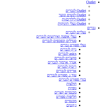
Outlet
Outlet לגברים
Outlet לנשים ונוער
Outlet לילדים/ות
Outlet נעלי תינוקות
גברים
נעליים לגברים
נעלי אופנה ואירועים לגברים
סנדלים וכפכפים לגברים
נעלי ספורט גברים
נייק לגברים
asics לגברים
סקצ'רס לגברים
אנדר ארמור לגברים
ריבוק לגברים
אדידס לגברים
עוד נ. ספורט לגברים
בגדי ספורט לגברים
חולצות
גופיות
מכנסיים קצרים
חליפות ספורט
מכנסיים
ג׳קטים