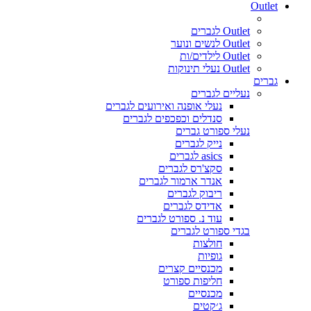
Outlet
Outlet לגברים
Outlet לנשים ונוער
Outlet לילדים/ות
Outlet נעלי תינוקות
גברים
נעליים לגברים
נעלי אופנה ואירועים לגברים
סנדלים וכפכפים לגברים
נעלי ספורט גברים
נייק לגברים
asics לגברים
סקצ'רס לגברים
אנדר ארמור לגברים
ריבוק לגברים
אדידס לגברים
עוד נ. ספורט לגברים
בגדי ספורט לגברים
חולצות
גופיות
מכנסיים קצרים
חליפות ספורט
מכנסיים
ג׳קטים