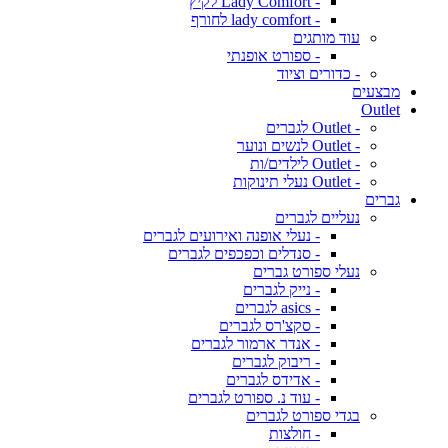
- Lady Comfort לקיץ
- lady comfort לחורף
עוד מותגים
- ספורט אופנתי
- כדורים וציוד
מבצעים
Outlet
- Outlet לגברים
- Outlet לנשים ונוער
- Outlet לילדים/ות
- Outlet נעלי תינוקות
גברים
נעליים לגברים
- נעלי אופנה ואירועים לגברים
- סנדלים וכפכפים לגברים
נעלי ספורט גברים
- נייק לגברים
- asics לגברים
- סקצ'רס לגברים
- אנדר ארמור לגברים
- ריבוק לגברים
- אדידס לגברים
- עוד נ. ספורט לגברים
בגדי ספורט לגברים
- חולצות