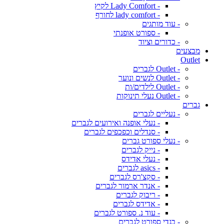
- Lady Comfort לקיץ
- lady comfort לחורף
- עוד מותגים
- ספורט אופנתי
- כדורים וציוד
מבצעים
Outlet
- Outlet לגברים
- Outlet לנשים ונוער
- Outlet לילדים/ות
- Outlet נעלי תינוקות
גברים
- נעליים לגברים
- נעלי אופנה ואירועים לגברים
- סנדלים וכפכפים לגברים
- נעלי ספורט גברים
- נייק לגברים
- נעלי אדידס
- asics לגברים
- סקצ'רס לגברים
- אנדר ארמור לגברים
- ריבוק לגברים
- אדידס לגברים
- עוד נ. ספורט לגברים
- בגדי ספורט לגברים