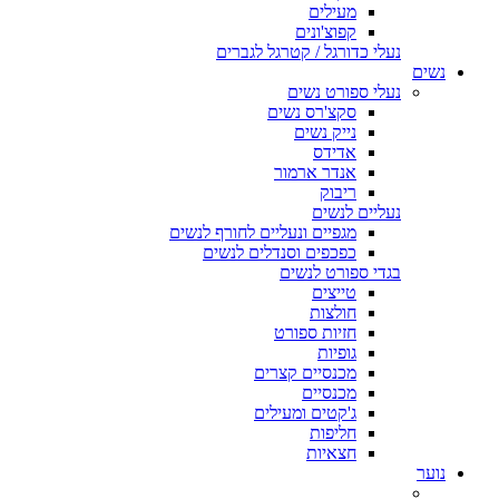
מעילים
קפוצ'ונים
נעלי כדורגל / קטרגל לגברים
נשים
נעלי ספורט נשים
סקצ'רס נשים
נייק נשים
אדידס
אנדר ארמור
ריבוק
נעליים לנשים
מגפיים ונעליים לחורף לנשים
כפכפים וסנדלים לנשים
בגדי ספורט לנשים
טייצים
חולצות
חזיות ספורט
גופיות
מכנסיים קצרים
מכנסיים
ג'קטים ומעילים
חליפות
חצאיות
נוער