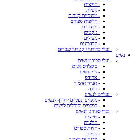
- חולצות
- גופיות
- מכנסיים קצרים
- חליפות ספורט
- מכנסיים
- ג׳קטים
- מעילים
- קפוצ'ונים
- נעלי כדורגל / קטרגל לגברים
נשים
- נעלי ספורט נשים
- סקצ'רס נשים
- נייק נשים
- אדידס
- אנדר ארמור
- ריבוק
- נעליים לנשים
- מגפיים ונעליים לחורף לנשים
- כפכפים וסנדלים לנשים
- בגדי ספורט לנשים
- טייצים
- חולצות
- חזיות ספורט
- גופיות
- מכנסיים קצרים