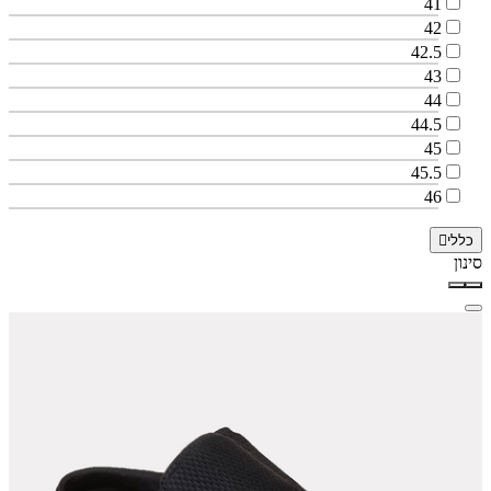
41
42
42.5
43
44
44.5
45
45.5
46
כללי
סינון