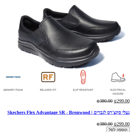
₪380.00
₪299.00
נעלי סקצ'רס לגברים | Skechers Flex Advantage SR - Bronwood
₪380.00
₪299.00
הוספה לסל