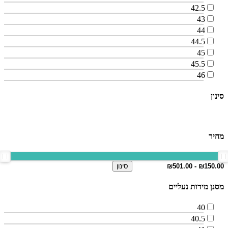
42.5
43
44
44.5
45
45.5
46
סינון
מחיר
סינון
מסנן מידות נעליים
40
40.5