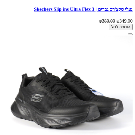
נעלי סקצ'רס גברים | Skechers Slip-ins Ultra Flex 3
₪380.00
₪349.00
הוספה לסל