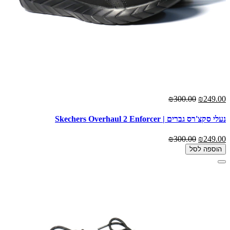
₪300.00
₪249.00
נעלי סקצ'רס גברים | Skechers Overhaul 2 Enforcer
₪300.00
₪249.00
הוספה לסל