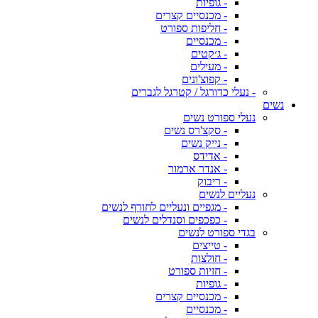
- גופיות
- מכנסיים קצרים
- חליפות ספורט
- מכנסיים
- ג׳קטים
- מעילים
- קפוצ'ונים
- נעלי כדורגל / קטרגל לגברים
נשים
נעלי ספורט נשים
- סקצ'רס נשים
- נייק נשים
- אדידס
- אנדר ארמור
- ריבוק
נעליים לנשים
- מגפיים ונעליים לחורף לנשים
- כפכפים וסנדלים לנשים
בגדי ספורט לנשים
- טייצים
- חולצות
- חזיות ספורט
- גופיות
- מכנסיים קצרים
- מכנסיים