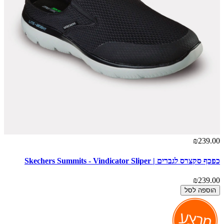
₪239.00
כפכף סקצרס לגברים | Skechers Summits - Vindicator Sliper
₪239.00
הוספה לסל