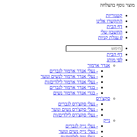
מוצר נוסף בהצלחה
קטגוריות
התקשרו אלינו
דף הבית
החשבון שלי
0
עגלת קניות
דף הבית
לפי מותג
אנדר ארמור
- נעלי אנדר ארמור לגברים
- נעלי אנדר ארמור לנשים ונוער
- נעלי אנדר ארמור לילדים/ות
- בגדי אנדר ארמור לגברים
- בגדי אנדר ארמור נשים
סקצ'רס
- נעלי סקצ'רס לגברים
- נעלי סקצ'רס נשים ונוער
- נעלי סקצ'רס לילדים/ות
נייק
- נעלי נייק לגברים
- נעלי נייק נשים ונוער
- נעלי נייק לילדים/ות