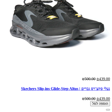
₪500.00
₪439.00
נעלי סקצ'רס גברים | Skechers Slip-ins Glide-Step Altus
₪500.00
₪439.00
הוספה לסל