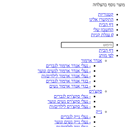
מוצר נוסף בהצלחה
קטגוריות
התקשרו אלינו
דף הבית
החשבון שלי
0
עגלת קניות
דף הבית
לפי מותג
אנדר ארמור
- נעלי אנדר ארמור לגברים
- נעלי אנדר ארמור לנשים ונוער
- נעלי אנדר ארמור לילדים/ות
- בגדי אנדר ארמור לגברים
- בגדי אנדר ארמור נשים
סקצ'רס
- נעלי סקצ'רס לגברים
- נעלי סקצ'רס נשים ונוער
- נעלי סקצ'רס לילדים/ות
נייק
- נעלי נייק לגברים
- נעלי נייק נשים ונוער
- נעלי נייק לילדים/ות