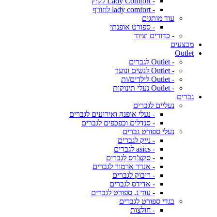
- Lady Comfort לקיץ
- lady comfort לחורף
עוד מותגים
- ספורט אופנתי
- כדורים וציוד
מבצעים
Outlet
- Outlet לגברים
- Outlet לנשים ונוער
- Outlet לילדים/ות
- Outlet נעלי תינוקות
גברים
נעליים לגברים
- נעלי אופנה ואירועים לגברים
- סנדלים וכפכפים לגברים
נעלי ספורט גברים
- נייק לגברים
- asics לגברים
- סקצ'רס לגברים
- אנדר ארמור לגברים
- ריבוק לגברים
- אדידס לגברים
- עוד נ. ספורט לגברים
בגדי ספורט לגברים
- חולצות