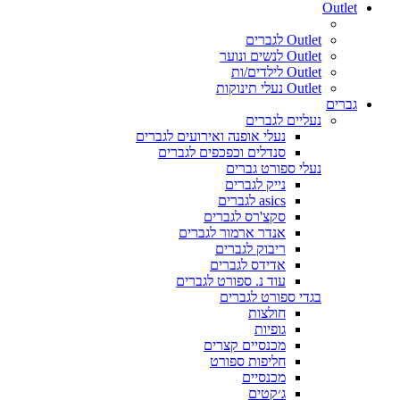
Outlet
Outlet לגברים
Outlet לנשים ונוער
Outlet לילדים/ות
Outlet נעלי תינוקות
גברים
נעליים לגברים
נעלי אופנה ואירועים לגברים
סנדלים וכפכפים לגברים
נעלי ספורט גברים
נייק לגברים
asics לגברים
סקצ'רס לגברים
אנדר ארמור לגברים
ריבוק לגברים
אדידס לגברים
עוד נ. ספורט לגברים
בגדי ספורט לגברים
חולצות
גופיות
מכנסיים קצרים
חליפות ספורט
מכנסיים
ג׳קטים