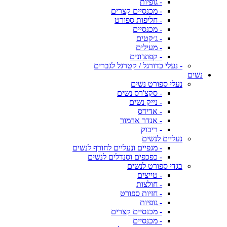
- גופיות
- מכנסיים קצרים
- חליפות ספורט
- מכנסיים
- ג׳קטים
- מעילים
- קפוצ'ונים
- נעלי כדורגל / קטרגל לגברים
נשים
נעלי ספורט נשים
- סקצ'רס נשים
- נייק נשים
- אדידס
- אנדר ארמור
- ריבוק
נעליים לנשים
- מגפיים ונעליים לחורף לנשים
- כפכפים וסנדלים לנשים
בגדי ספורט לנשים
- טייצים
- חולצות
- חזיות ספורט
- גופיות
- מכנסיים קצרים
- מכנסיים