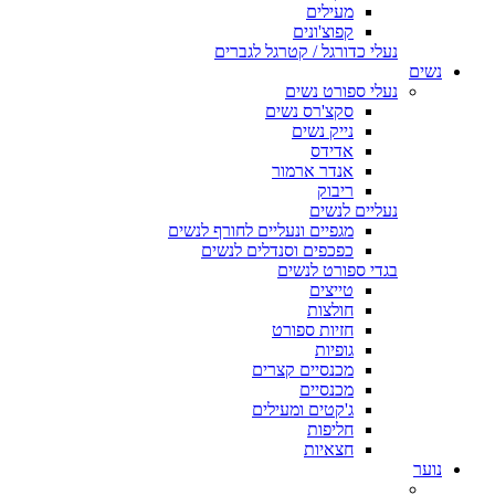
מעילים
קפוצ'ונים
נעלי כדורגל / קטרגל לגברים
נשים
נעלי ספורט נשים
סקצ'רס נשים
נייק נשים
אדידס
אנדר ארמור
ריבוק
נעליים לנשים
מגפיים ונעליים לחורף לנשים
כפכפים וסנדלים לנשים
בגדי ספורט לנשים
טייצים
חולצות
חזיות ספורט
גופיות
מכנסיים קצרים
מכנסיים
ג'קטים ומעילים
חליפות
חצאיות
נוער