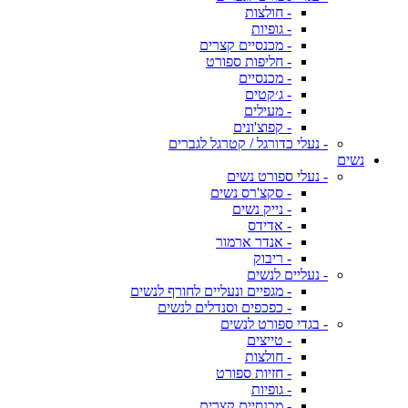
- חולצות
- גופיות
- מכנסיים קצרים
- חליפות ספורט
- מכנסיים
- ג׳קטים
- מעילים
- קפוצ'ונים
- נעלי כדורגל / קטרגל לגברים
נשים
- נעלי ספורט נשים
- סקצ'רס נשים
- נייק נשים
- אדידס
- אנדר ארמור
- ריבוק
- נעליים לנשים
- מגפיים ונעליים לחורף לנשים
- כפכפים וסנדלים לנשים
- בגדי ספורט לנשים
- טייצים
- חולצות
- חזיות ספורט
- גופיות
- מכנסיים קצרים