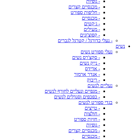
- גופיות
- מכנסיים קצרים
- חליפות ספורט
- מכנסיים
- ג׳קטים
- מעילים
- קפוצ'ונים
- נעלי כדורגל / קטרגל לגברים
נשים
נעלי ספורט נשים
- סקצ'רס נשים
- נייק נשים
- אדידס
- אנדר ארמור
- ריבוק
נעליים לנשים
- מגפיים ונעליים לחורף לנשים
- כפכפים וסנדלים לנשים
בגדי ספורט לנשים
- טייצים
- חולצות
- חזיות ספורט
- גופיות
- מכנסיים קצרים
- מכנסיים