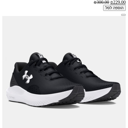
₪300.00
₪229.00
הוספה לסל