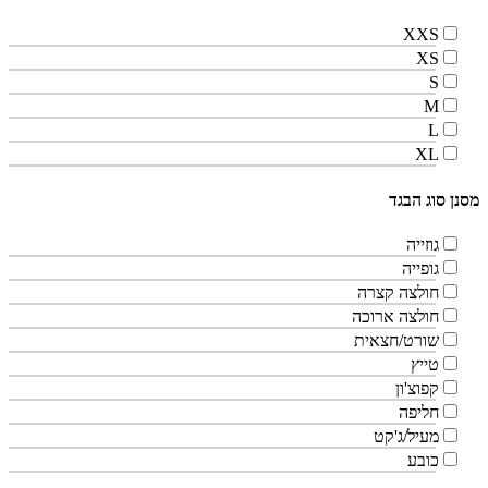
XXS
XS
S
M
L
XL
מסנן סוג הבגד
גוזייה
גופייה
חולצה קצרה
חולצה ארוכה
שורט/חצאית
טייץ
קפוצ'ון
חליפה
מעיל/ג'קט
כובע