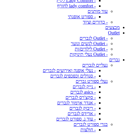
- Lady Comfort לקיץ
- lady comfort לחורף
עוד מותגים
- ספורט אופנתי
- כדורים וציוד
מבצעים
Outlet
- Outlet לגברים
- Outlet לנשים ונוער
- Outlet לילדים/ות
- Outlet נעלי תינוקות
גברים
נעליים לגברים
- נעלי אופנה ואירועים לגברים
- סנדלים וכפכפים לגברים
נעלי ספורט גברים
- נייק לגברים
- asics לגברים
- סקצ'רס לגברים
- אנדר ארמור לגברים
- ריבוק לגברים
- אדידס לגברים
- עוד נ. ספורט לגברים
בגדי ספורט לגברים
- חולצות