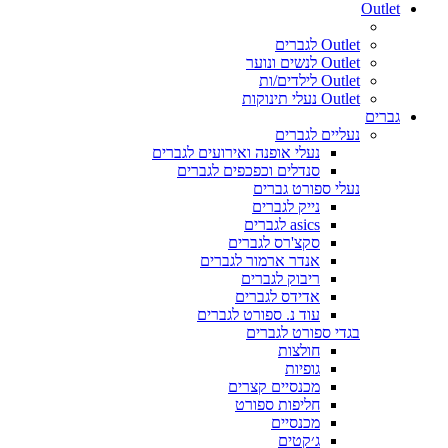
Outlet
Outlet לגברים
Outlet לנשים ונוער
Outlet לילדים/ות
Outlet נעלי תינוקות
גברים
נעליים לגברים
נעלי אופנה ואירועים לגברים
סנדלים וכפכפים לגברים
נעלי ספורט גברים
נייק לגברים
asics לגברים
סקצ'רס לגברים
אנדר ארמור לגברים
ריבוק לגברים
אדידס לגברים
עוד נ. ספורט לגברים
בגדי ספורט לגברים
חולצות
גופיות
מכנסיים קצרים
חליפות ספורט
מכנסיים
ג׳קטים