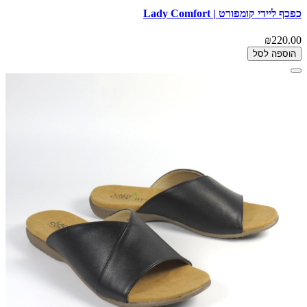
כפכף ליידי קומפורט | Lady Comfort
₪220.00
הוספה לסל