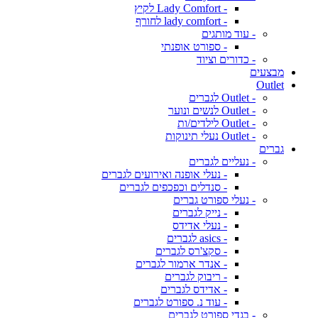
- Lady Comfort לקיץ
- lady comfort לחורף
- עוד מותגים
- ספורט אופנתי
- כדורים וציוד
מבצעים
Outlet
- Outlet לגברים
- Outlet לנשים ונוער
- Outlet לילדים/ות
- Outlet נעלי תינוקות
גברים
- נעליים לגברים
- נעלי אופנה ואירועים לגברים
- סנדלים וכפכפים לגברים
- נעלי ספורט גברים
- נייק לגברים
- נעלי אדידס
- asics לגברים
- סקצ'רס לגברים
- אנדר ארמור לגברים
- ריבוק לגברים
- אדידס לגברים
- עוד נ. ספורט לגברים
- בגדי ספורט לגברים