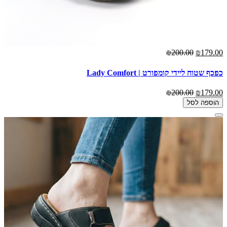
₪200.00
₪179.00
כפכף שטוח ליידי קומפורט | Lady Comfort
₪200.00
₪179.00
הוספה לסל