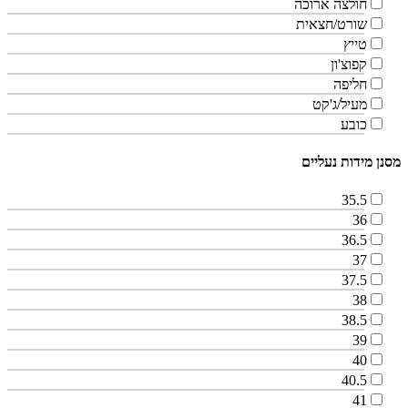
חולצה ארוכה
שורט/חצאית
טייץ
קפוצ'ון
חליפה
מעיל/ג'קט
כובע
מסנן מידות נעליים
35.5
36
36.5
37
37.5
38
38.5
39
40
40.5
41