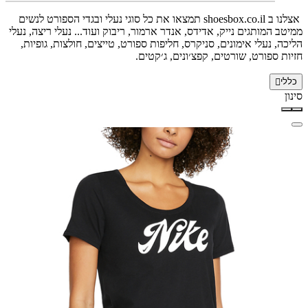
אצלנו ב shoesbox.co.il תמצאו את כל סוגי נעלי ובגדי הספורט לנשים
ממיטב המותגים נייק, אדידס, אנדר ארמור, ריבוק ועוד... נעלי ריצה, נעלי
הליכה, נעלי אימונים, סניקרס, חליפות ספורט, טייצים, חולצות, גופיות,
חזיות ספורט, שורטים, קפצ׳ונים, ג׳קטים.
כללי
סינון