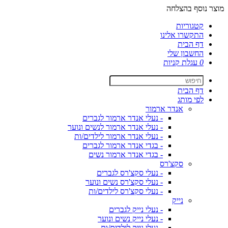
מוצר נוסף בהצלחה
קטגוריות
התקשרו אלינו
דף הבית
החשבון שלי
0
עגלת קניות
דף הבית
לפי מותג
אנדר ארמור
- נעלי אנדר ארמור לגברים
- נעלי אנדר ארמור לנשים ונוער
- נעלי אנדר ארמור לילדים/ות
- בגדי אנדר ארמור לגברים
- בגדי אנדר ארמור נשים
סקצ'רס
- נעלי סקצ'רס לגברים
- נעלי סקצ'רס נשים ונוער
- נעלי סקצ'רס לילדים/ות
נייק
- נעלי נייק לגברים
- נעלי נייק נשים ונוער
- נעלי נייק לילדים/ות