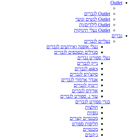
Outlet
Outlet לגברים
Outlet לנשים ונוער
Outlet לילדים/ות
Outlet נעלי תינוקות
גברים
נעליים לגברים
נעלי אופנה ואירועים לגברים
סנדלים וכפכפים לגברים
נעלי ספורט גברים
נייק לגברים
asics לגברים
סקצ'רס לגברים
אנדר ארמור לגברים
ריבוק לגברים
אדידס לגברים
עוד נ. ספורט לגברים
בגדי ספורט לגברים
חולצות
גופיות
מכנסיים קצרים
חליפות ספורט
מכנסיים
ג׳קטים