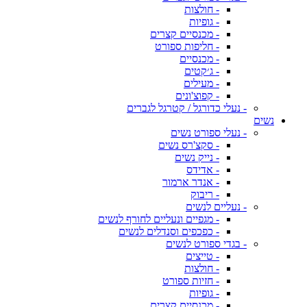
- חולצות
- גופיות
- מכנסיים קצרים
- חליפות ספורט
- מכנסיים
- ג׳קטים
- מעילים
- קפוצ'ונים
- נעלי כדורגל / קטרגל לגברים
נשים
- נעלי ספורט נשים
- סקצ'רס נשים
- נייק נשים
- אדידס
- אנדר ארמור
- ריבוק
- נעליים לנשים
- מגפיים ונעליים לחורף לנשים
- כפכפים וסנדלים לנשים
- בגדי ספורט לנשים
- טייצים
- חולצות
- חזיות ספורט
- גופיות
- מכנסיים קצרים