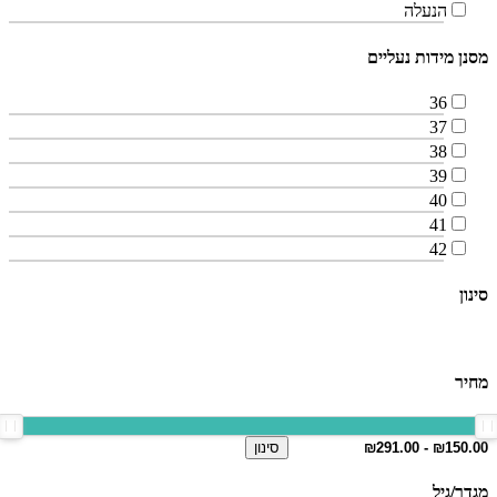
הנעלה
מסנן מידות נעליים
36
37
38
39
40
41
42
סינון
מחיר
סינון
מגדר/גיל