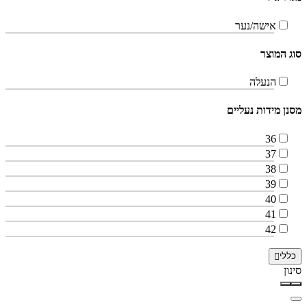
אישה/נער
סוג המוצר
הנעלה
מסנן מידות נעליים
36
37
38
39
40
41
42
כללי
סינון