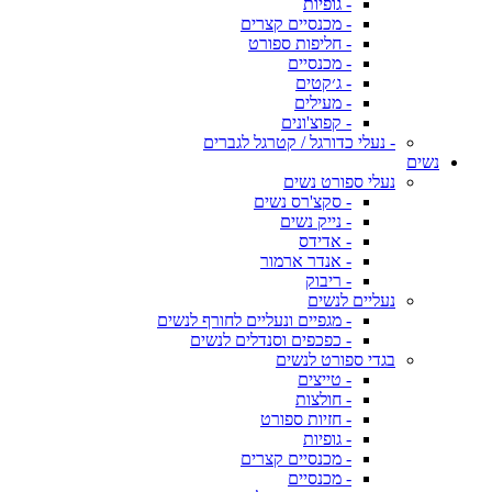
- גופיות
- מכנסיים קצרים
- חליפות ספורט
- מכנסיים
- ג׳קטים
- מעילים
- קפוצ'ונים
- נעלי כדורגל / קטרגל לגברים
נשים
נעלי ספורט נשים
- סקצ'רס נשים
- נייק נשים
- אדידס
- אנדר ארמור
- ריבוק
נעליים לנשים
- מגפיים ונעליים לחורף לנשים
- כפכפים וסנדלים לנשים
בגדי ספורט לנשים
- טייצים
- חולצות
- חזיות ספורט
- גופיות
- מכנסיים קצרים
- מכנסיים