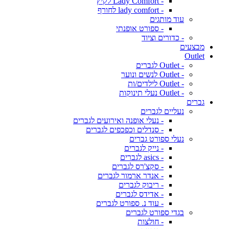
- Lady Comfort לקיץ
- lady comfort לחורף
עוד מותגים
- ספורט אופנתי
- כדורים וציוד
מבצעים
Outlet
- Outlet לגברים
- Outlet לנשים ונוער
- Outlet לילדים/ות
- Outlet נעלי תינוקות
גברים
נעליים לגברים
- נעלי אופנה ואירועים לגברים
- סנדלים וכפכפים לגברים
נעלי ספורט גברים
- נייק לגברים
- asics לגברים
- סקצ'רס לגברים
- אנדר ארמור לגברים
- ריבוק לגברים
- אדידס לגברים
- עוד נ. ספורט לגברים
בגדי ספורט לגברים
- חולצות