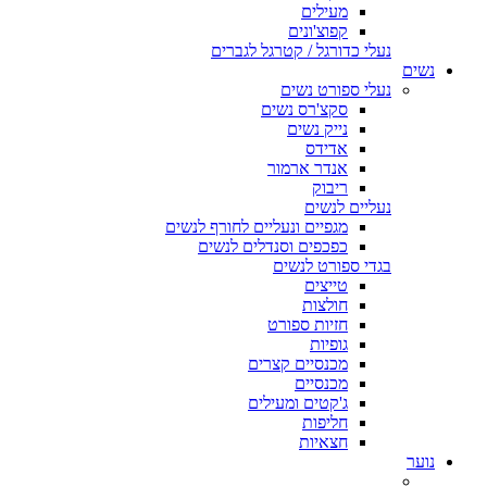
מעילים
קפוצ'ונים
נעלי כדורגל / קטרגל לגברים
נשים
נעלי ספורט נשים
סקצ'רס נשים
נייק נשים
אדידס
אנדר ארמור
ריבוק
נעליים לנשים
מגפיים ונעליים לחורף לנשים
כפכפים וסנדלים לנשים
בגדי ספורט לנשים
טייצים
חולצות
חזיות ספורט
גופיות
מכנסיים קצרים
מכנסיים
ג'קטים ומעילים
חליפות
חצאיות
נוער