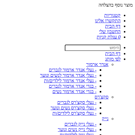
מוצר נוסף בהצלחה
קטגוריות
התקשרו אלינו
דף הבית
החשבון שלי
0
עגלת קניות
דף הבית
לפי מותג
אנדר ארמור
- נעלי אנדר ארמור לגברים
- נעלי אנדר ארמור לנשים ונוער
- נעלי אנדר ארמור לילדים/ות
- בגדי אנדר ארמור לגברים
- בגדי אנדר ארמור נשים
סקצ'רס
- נעלי סקצ'רס לגברים
- נעלי סקצ'רס נשים ונוער
- נעלי סקצ'רס לילדים/ות
נייק
- נעלי נייק לגברים
- נעלי נייק נשים ונוער
- נעלי נייק לילדים/ות