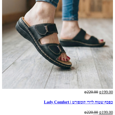
₪220.00
₪199.00
כפכף שטוח ליידי קומפורט | Lady Comfort
₪220.00
₪199.00