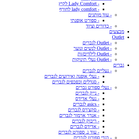
- Lady Comfort לקיץ
- lady comfort לחורף
- עוד מותגים
- ספורט אופנתי
- כדורים וציוד
מבצעים
Outlet
- Outlet לגברים
- Outlet לנשים ונוער
- Outlet לילדים/ות
- Outlet נעלי תינוקות
גברים
- נעליים לגברים
- נעלי אופנה ואירועים לגברים
- סנדלים וכפכפים לגברים
- נעלי ספורט גברים
- נייק לגברים
- נעלי אדידס
- asics לגברים
- סקצ'רס לגברים
- אנדר ארמור לגברים
- ריבוק לגברים
- אדידס לגברים
- עוד נ. ספורט לגברים
- בגדי ספורט לגברים