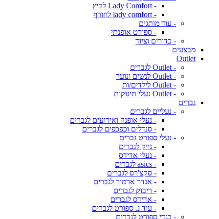
- Lady Comfort לקיץ
- lady comfort לחורף
- עוד מותגים
- ספורט אופנתי
- כדורים וציוד
מבצעים
Outlet
- Outlet לגברים
- Outlet לנשים ונוער
- Outlet לילדים/ות
- Outlet נעלי תינוקות
גברים
- נעליים לגברים
- נעלי אופנה ואירועים לגברים
- סנדלים וכפכפים לגברים
- נעלי ספורט גברים
- נייק לגברים
- נעלי אדידס
- asics לגברים
- סקצ'רס לגברים
- אנדר ארמור לגברים
- ריבוק לגברים
- אדידס לגברים
- עוד נ. ספורט לגברים
- בגדי ספורט לגברים