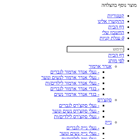
מוצר נוסף בהצלחה
קטגוריות
התקשרו אלינו
דף הבית
החשבון שלי
0
עגלת קניות
דף הבית
לפי מותג
אנדר ארמור
- נעלי אנדר ארמור לגברים
- נעלי אנדר ארמור לנשים ונוער
- נעלי אנדר ארמור לילדים/ות
- בגדי אנדר ארמור לגברים
- בגדי אנדר ארמור נשים
סקצ'רס
- נעלי סקצ'רס לגברים
- נעלי סקצ'רס נשים ונוער
- נעלי סקצ'רס לילדים/ות
נייק
- נעלי נייק לגברים
- נעלי נייק נשים ונוער
- נעלי נייק לילדים/ות