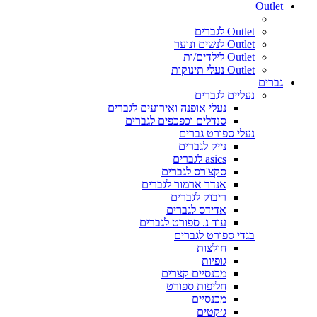
Outlet
Outlet לגברים
Outlet לנשים ונוער
Outlet לילדים/ות
Outlet נעלי תינוקות
גברים
נעליים לגברים
נעלי אופנה ואירועים לגברים
סנדלים וכפכפים לגברים
נעלי ספורט גברים
נייק לגברים
asics לגברים
סקצ'רס לגברים
אנדר ארמור לגברים
ריבוק לגברים
אדידס לגברים
עוד נ. ספורט לגברים
בגדי ספורט לגברים
חולצות
גופיות
מכנסיים קצרים
חליפות ספורט
מכנסיים
ג׳קטים