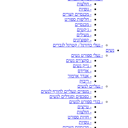
- חולצות
- גופיות
- מכנסיים קצרים
- חליפות ספורט
- מכנסיים
- ג׳קטים
- מעילים
- קפוצ'ונים
- נעלי כדורגל / קטרגל לגברים
נשים
- נעלי ספורט נשים
- סקצ'רס נשים
- נייק נשים
- אדידס
- אנדר ארמור
- ריבוק
- נעליים לנשים
- מגפיים ונעליים לחורף לנשים
- כפכפים וסנדלים לנשים
- בגדי ספורט לנשים
- טייצים
- חולצות
- חזיות ספורט
- גופיות
- מכנסיים קצרים