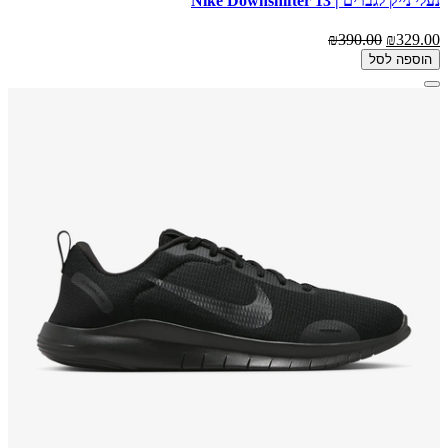
נעלי נייק לגברים | Nike Downshifter 13
₪390.00
₪329.00
הוספה לסל