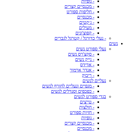
- גופיות
- מכנסיים קצרים
- חליפות ספורט
- מכנסיים
- ג׳קטים
- מעילים
- קפוצ'ונים
- נעלי כדורגל / קטרגל לגברים
נשים
נעלי ספורט נשים
- סקצ'רס נשים
- נייק נשים
- אדידס
- אנדר ארמור
- ריבוק
נעליים לנשים
- מגפיים ונעליים לחורף לנשים
- כפכפים וסנדלים לנשים
בגדי ספורט לנשים
- טייצים
- חולצות
- חזיות ספורט
- גופיות
- מכנסיים קצרים
- מכנסיים