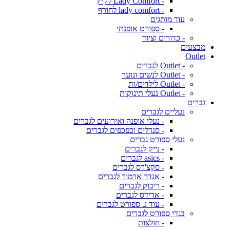
- Lady Comfort לקיץ
- lady comfort לחורף
עוד מותגים
- ספורט אופנתי
- כדורים וציוד
מבצעים
Outlet
- Outlet לגברים
- Outlet לנשים ונוער
- Outlet לילדים/ות
- Outlet נעלי תינוקות
גברים
נעליים לגברים
- נעלי אופנה ואירועים לגברים
- סנדלים וכפכפים לגברים
נעלי ספורט גברים
- נייק לגברים
- asics לגברים
- סקצ'רס לגברים
- אנדר ארמור לגברים
- ריבוק לגברים
- אדידס לגברים
- עוד נ. ספורט לגברים
בגדי ספורט לגברים
- חולצות