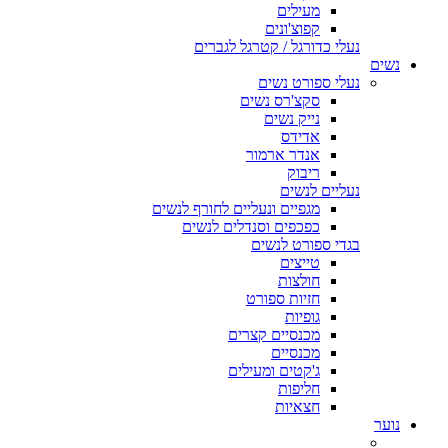
מעילים
קפוצ'ונים
נעלי כדורגל / קטרגל לגברים
נשים
נעלי ספורט נשים
סקצ'רס נשים
נייק נשים
אדידס
אנדר ארמור
ריבוק
נעליים לנשים
מגפיים ונעליים לחורף לנשים
כפכפים וסנדלים לנשים
בגדי ספורט לנשים
טייצים
חולצות
חזיות ספורט
גופיות
מכנסיים קצרים
מכנסיים
ג'קטים ומעילים
חליפות
חצאיות
נוער