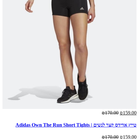
₪170.00
₪159.00
טייץ אדידס קצר לנשים | Adidas Own The Run Short Tights
₪170.00
₪159.00