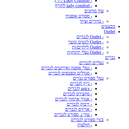
- Lady Comfort לקיץ
- lady comfort לחורף
עוד מותגים
- ספורט אופנתי
- כדורים וציוד
מבצעים
Outlet
- Outlet לגברים
- Outlet לנשים ונוער
- Outlet לילדים/ות
- Outlet נעלי תינוקות
גברים
נעליים לגברים
- נעלי אופנה ואירועים לגברים
- סנדלים וכפכפים לגברים
נעלי ספורט גברים
- נייק לגברים
- asics לגברים
- סקצ'רס לגברים
- אנדר ארמור לגברים
- ריבוק לגברים
- אדידס לגברים
- עוד נ. ספורט לגברים
בגדי ספורט לגברים
- חולצות