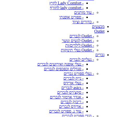
- Lady Comfort לקיץ
- lady comfort לחורף
- עוד מותגים
- ספורט אופנתי
- כדורים וציוד
מבצעים
Outlet
- Outlet לגברים
- Outlet לנשים ונוער
- Outlet לילדים/ות
- Outlet נעלי תינוקות
גברים
- נעליים לגברים
- נעלי אופנה ואירועים לגברים
- סנדלים וכפכפים לגברים
- נעלי ספורט גברים
- נייק לגברים
- נעלי אדידס
- asics לגברים
- סקצ'רס לגברים
- אנדר ארמור לגברים
- ריבוק לגברים
- אדידס לגברים
- עוד נ. ספורט לגברים
- בגדי ספורט לגברים