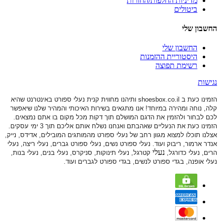
מדיניות החלפות/החזרות
ביטולים
החשבון שלי
החשבון שלי
היסטוריית ההזמנות
רשימת תפוצה
נגישות
הזמינו כעת ב shoesbox.co.il ותיהנו מחווית קנית נעלי ספורט באינטרנט שהיא
קלה, נוחה ומהירה במיוחד! אנו מתגאים בשירות האיכותי והמהיר שלנו שיאפשר
לכם לבחור ולהזמין את הדגם המושלם תוך דקות מכל מקום בו אתם נמצאים.
הזמינו כעת את הנעליים שאהבתם ואנחנו נשלח אותם אליכם תוך 3 ימי עסקים.
אצלנו תוכלו למצוא מגוון רחב של נעלי ספורט
מהמותגים המובילים, אדידס, נייק,
אנדר ארמור, ריבוק ועוד. נעלי ספורט
נשים, נעלי ספורט גברים, נעלי ריצה, נעלי
נעלי
הרים, נעלי כדורגל,
קטרגל, נעלי תינוקות,
סניקרס, נעלי בנים, נעלי בנות,
נעלי אופנה, בגדי ספורט לנשים, בגדי ספורט לגברים ועוד.