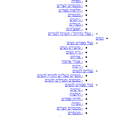
- גופיות
- מכנסיים קצרים
- חליפות ספורט
- מכנסיים
- ג׳קטים
- מעילים
- קפוצ'ונים
- נעלי כדורגל / קטרגל לגברים
נשים
נעלי ספורט נשים
- סקצ'רס נשים
- נייק נשים
- אדידס
- אנדר ארמור
- ריבוק
נעליים לנשים
- מגפיים ונעליים לחורף לנשים
- כפכפים וסנדלים לנשים
בגדי ספורט לנשים
- טייצים
- חולצות
- חזיות ספורט
- גופיות
- מכנסיים קצרים
- מכנסיים