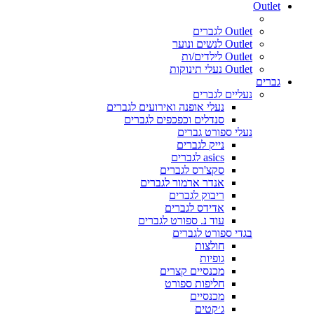
Outlet
Outlet לגברים
Outlet לנשים ונוער
Outlet לילדים/ות
Outlet נעלי תינוקות
גברים
נעליים לגברים
נעלי אופנה ואירועים לגברים
סנדלים וכפכפים לגברים
נעלי ספורט גברים
נייק לגברים
asics לגברים
סקצ'רס לגברים
אנדר ארמור לגברים
ריבוק לגברים
אדידס לגברים
עוד נ. ספורט לגברים
בגדי ספורט לגברים
חולצות
גופיות
מכנסיים קצרים
חליפות ספורט
מכנסיים
ג׳קטים