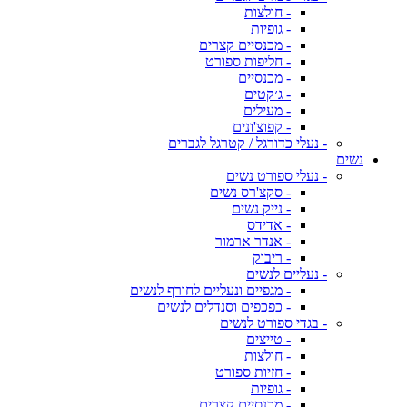
- חולצות
- גופיות
- מכנסיים קצרים
- חליפות ספורט
- מכנסיים
- ג׳קטים
- מעילים
- קפוצ'ונים
- נעלי כדורגל / קטרגל לגברים
נשים
- נעלי ספורט נשים
- סקצ'רס נשים
- נייק נשים
- אדידס
- אנדר ארמור
- ריבוק
- נעליים לנשים
- מגפיים ונעליים לחורף לנשים
- כפכפים וסנדלים לנשים
- בגדי ספורט לנשים
- טייצים
- חולצות
- חזיות ספורט
- גופיות
- מכנסיים קצרים