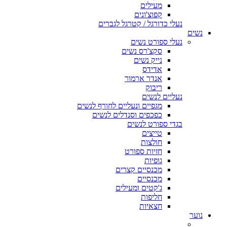
מעילים
קפוצ'ונים
נעלי כדורגל / קטרגל לגברים
נשים
נעלי ספורט נשים
סקצ'רס נשים
נייק נשים
אדידס
אנדר ארמור
ריבוק
נעליים לנשים
מגפיים ונעליים לחורף לנשים
כפכפים וסנדלים לנשים
בגדי ספורט לנשים
טייצים
חולצות
חזיות ספורט
גופיות
מכנסיים קצרים
מכנסיים
ג'קטים ומעילים
חליפות
חצאיות
נוער