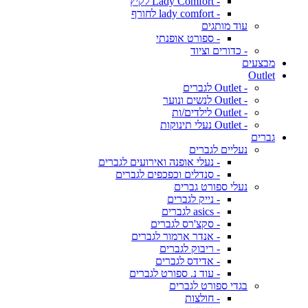
- Lady Comfort לקיץ
- lady comfort לחורף
עוד מותגים
- ספורט אופנתי
- כדורים וציוד
מבצעים
Outlet
- Outlet לגברים
- Outlet לנשים ונוער
- Outlet לילדים/ות
- Outlet נעלי תינוקות
גברים
נעליים לגברים
- נעלי אופנה ואירועים לגברים
- סנדלים וכפכפים לגברים
נעלי ספורט גברים
- נייק לגברים
- asics לגברים
- סקצ'רס לגברים
- אנדר ארמור לגברים
- ריבוק לגברים
- אדידס לגברים
- עוד נ. ספורט לגברים
בגדי ספורט לגברים
- חולצות