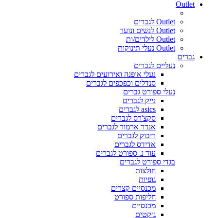
Outlet
Outlet לגברים
Outlet לנשים ונוער
Outlet לילדים/ות
Outlet נעלי תינוקות
גברים
נעליים לגברים
נעלי אופנה ואירועים לגברים
סנדלים וכפכפים לגברים
נעלי ספורט גברים
נייק לגברים
asics לגברים
סקצ'רס לגברים
אנדר ארמור לגברים
ריבוק לגברים
אדידס לגברים
עוד נ. ספורט לגברים
בגדי ספורט לגברים
חולצות
גופיות
מכנסיים קצרים
חליפות ספורט
מכנסיים
ג׳קטים