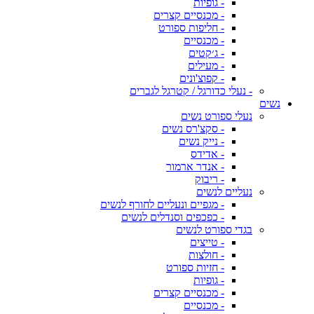
- גופיות
- מכנסיים קצרים
- חליפות ספורט
- מכנסיים
- ג׳קטים
- מעילים
- קפוצ'ונים
- נעלי כדורגל / קטרגל לגברים
נשים
נעלי ספורט נשים
- סקצ'רס נשים
- נייק נשים
- אדידס
- אנדר ארמור
- ריבוק
נעליים לנשים
- מגפיים ונעליים לחורף לנשים
- כפכפים וסנדלים לנשים
בגדי ספורט לנשים
- טייצים
- חולצות
- חזיות ספורט
- גופיות
- מכנסיים קצרים
- מכנסיים