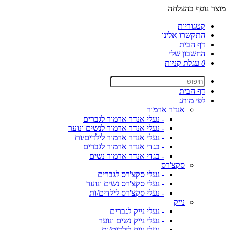
מוצר נוסף בהצלחה
קטגוריות
התקשרו אלינו
דף הבית
החשבון שלי
0
עגלת קניות
דף הבית
לפי מותג
אנדר ארמור
- נעלי אנדר ארמור לגברים
- נעלי אנדר ארמור לנשים ונוער
- נעלי אנדר ארמור לילדים/ות
- בגדי אנדר ארמור לגברים
- בגדי אנדר ארמור נשים
סקצ'רס
- נעלי סקצ'רס לגברים
- נעלי סקצ'רס נשים ונוער
- נעלי סקצ'רס לילדים/ות
נייק
- נעלי נייק לגברים
- נעלי נייק נשים ונוער
- נעלי נייק לילדים/ות