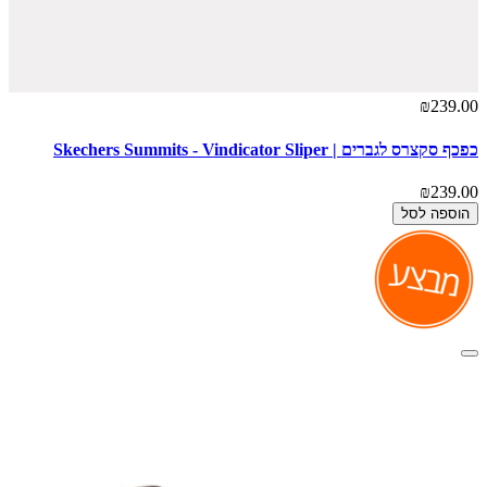
₪239.00
כפכף סקצרס לגברים | Skechers Summits - Vindicator Sliper
₪239.00
הוספה לסל