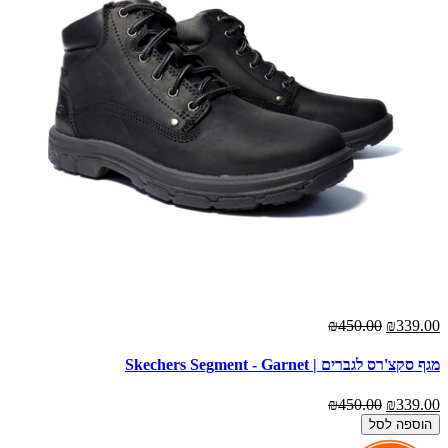
₪450.00
₪339.00
מגף סקצ'רס לגברים | Skechers Segment - Garnet
₪450.00
₪339.00
הוספה לסל