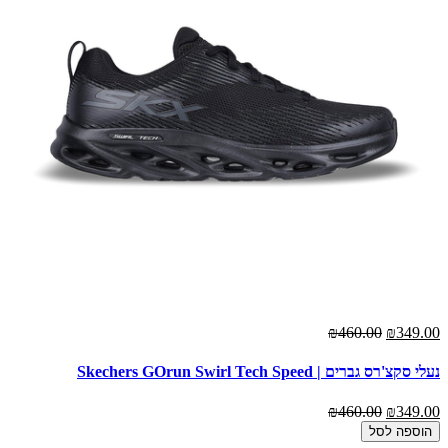
₪460.00
₪349.00
נעלי סקצ'רס גברים | Skechers GOrun Swirl Tech Speed
₪460.00
₪349.00
הוספה לסל