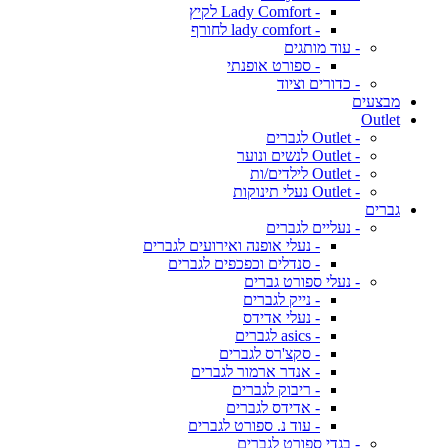
- Lady Comfort לקיץ
- lady comfort לחורף
- עוד מותגים
- ספורט אופנתי
- כדורים וציוד
מבצעים
Outlet
- Outlet לגברים
- Outlet לנשים ונוער
- Outlet לילדים/ות
- Outlet נעלי תינוקות
גברים
- נעליים לגברים
- נעלי אופנה ואירועים לגברים
- סנדלים וכפכפים לגברים
- נעלי ספורט גברים
- נייק לגברים
- נעלי אדידס
- asics לגברים
- סקצ'רס לגברים
- אנדר ארמור לגברים
- ריבוק לגברים
- אדידס לגברים
- עוד נ. ספורט לגברים
- בגדי ספורט לגברים