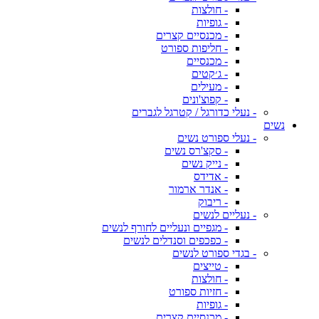
- חולצות
- גופיות
- מכנסיים קצרים
- חליפות ספורט
- מכנסיים
- ג׳קטים
- מעילים
- קפוצ'ונים
- נעלי כדורגל / קטרגל לגברים
נשים
- נעלי ספורט נשים
- סקצ'רס נשים
- נייק נשים
- אדידס
- אנדר ארמור
- ריבוק
- נעליים לנשים
- מגפיים ונעליים לחורף לנשים
- כפכפים וסנדלים לנשים
- בגדי ספורט לנשים
- טייצים
- חולצות
- חזיות ספורט
- גופיות
- מכנסיים קצרים