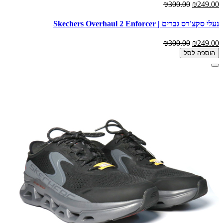
₪300.00
₪249.00
נעלי סקצ'רס גברים | Skechers Overhaul 2 Enforcer
₪300.00
₪249.00
הוספה לסל