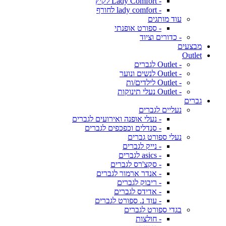
- Lady Comfort לקיץ
- lady comfort לחורף
עוד מותגים
- ספורט אופנתי
- כדורים וציוד
מבצעים
Outlet
- Outlet לגברים
- Outlet לנשים ונוער
- Outlet לילדים/ות
- Outlet נעלי תינוקות
גברים
נעליים לגברים
- נעלי אופנה ואירועים לגברים
- סנדלים וכפכפים לגברים
נעלי ספורט גברים
- נייק לגברים
- asics לגברים
- סקצ'רס לגברים
- אנדר ארמור לגברים
- ריבוק לגברים
- אדידס לגברים
- עוד נ. ספורט לגברים
בגדי ספורט לגברים
- חולצות