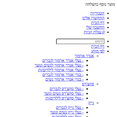
מוצר נוסף בהצלחה
קטגוריות
התקשרו אלינו
דף הבית
החשבון שלי
0
עגלת קניות
דף הבית
לפי מותג
אנדר ארמור
- נעלי אנדר ארמור לגברים
- נעלי אנדר ארמור לנשים ונוער
- נעלי אנדר ארמור לילדים/ות
- בגדי אנדר ארמור לגברים
- בגדי אנדר ארמור נשים
סקצ'רס
- נעלי סקצ'רס לגברים
- נעלי סקצ'רס נשים ונוער
- נעלי סקצ'רס לילדים/ות
נייק
- נעלי נייק לגברים
- נעלי נייק נשים ונוער
- נעלי נייק לילדים/ות