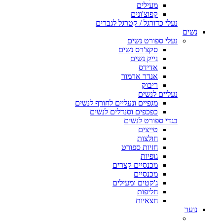
מעילים
קפוצ'ונים
נעלי כדורגל / קטרגל לגברים
נשים
נעלי ספורט נשים
סקצ'רס נשים
נייק נשים
אדידס
אנדר ארמור
ריבוק
נעליים לנשים
מגפיים ונעליים לחורף לנשים
כפכפים וסנדלים לנשים
בגדי ספורט לנשים
טייצים
חולצות
חזיות ספורט
גופיות
מכנסיים קצרים
מכנסיים
ג'קטים ומעילים
חליפות
חצאיות
נוער