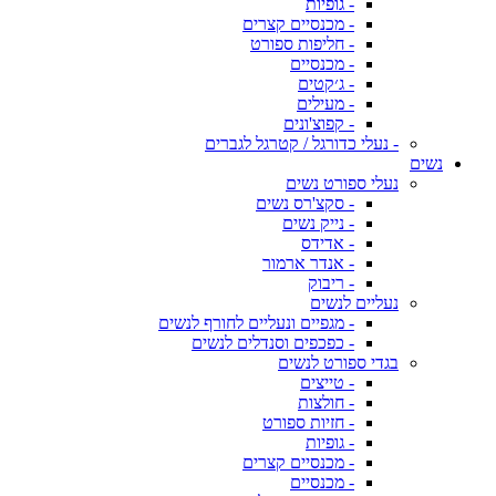
- גופיות
- מכנסיים קצרים
- חליפות ספורט
- מכנסיים
- ג׳קטים
- מעילים
- קפוצ'ונים
- נעלי כדורגל / קטרגל לגברים
נשים
נעלי ספורט נשים
- סקצ'רס נשים
- נייק נשים
- אדידס
- אנדר ארמור
- ריבוק
נעליים לנשים
- מגפיים ונעליים לחורף לנשים
- כפכפים וסנדלים לנשים
בגדי ספורט לנשים
- טייצים
- חולצות
- חזיות ספורט
- גופיות
- מכנסיים קצרים
- מכנסיים