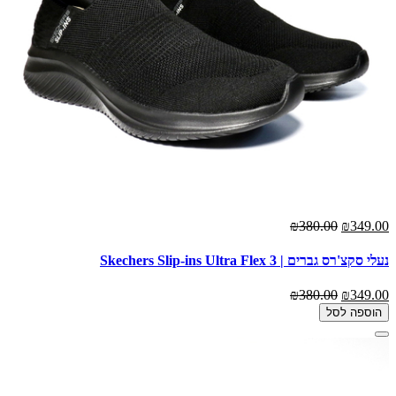
₪380.00
₪349.00
נעלי סקצ'רס גברים | Skechers Slip-ins Ultra Flex 3
₪380.00
₪349.00
הוספה לסל