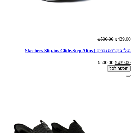
₪500.00
₪439.00
נעלי סקצ'רס גברים | Skechers Slip-ins Glide-Step Altus
₪500.00
₪439.00
הוספה לסל