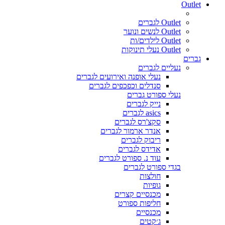
Outlet
Outlet לגברים
Outlet לנשים ונוער
Outlet לילדים/ות
Outlet נעלי תינוקות
גברים
נעליים לגברים
נעלי אופנה ואירועים לגברים
סנדלים וכפכפים לגברים
נעלי ספורט גברים
נייק לגברים
asics לגברים
סקצ'רס לגברים
אנדר ארמור לגברים
ריבוק לגברים
אדידס לגברים
עוד נ. ספורט לגברים
בגדי ספורט לגברים
חולצות
גופיות
מכנסיים קצרים
חליפות ספורט
מכנסיים
ג׳קטים