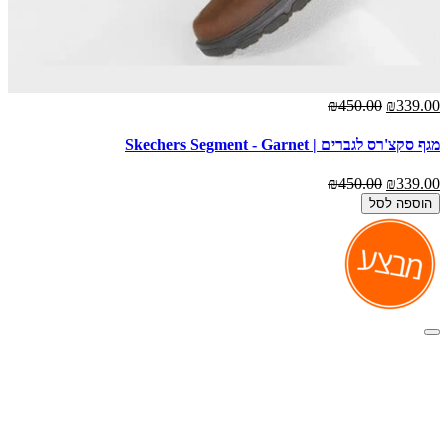
₪450.00
₪339.00
מגף סקצ'רס לגברים | Skechers Segment - Garnet
₪450.00
₪339.00
הוספה לסל