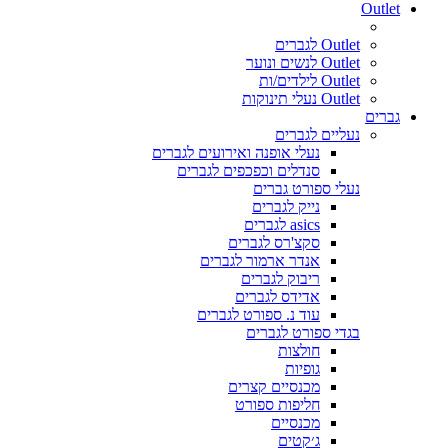
Outlet
Outlet לגברים
Outlet לנשים ונוער
Outlet לילדים/ות
Outlet נעלי תינוקות
גברים
נעליים לגברים
נעלי אופנה ואירועים לגברים
סנדלים וכפכפים לגברים
נעלי ספורט גברים
נייק לגברים
asics לגברים
סקצ'רס לגברים
אנדר ארמור לגברים
ריבוק לגברים
אדידס לגברים
עוד נ. ספורט לגברים
בגדי ספורט לגברים
חולצות
גופיות
מכנסיים קצרים
חליפות ספורט
מכנסיים
ג׳קטים