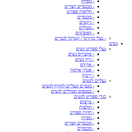
- גופיות
- מכנסיים קצרים
- חליפות ספורט
- מכנסיים
- ג׳קטים
- מעילים
- קפוצ'ונים
- נעלי כדורגל / קטרגל לגברים
נשים
נעלי ספורט נשים
- סקצ'רס נשים
- נייק נשים
- אדידס
- אנדר ארמור
- ריבוק
נעליים לנשים
- מגפיים ונעליים לחורף לנשים
- כפכפים וסנדלים לנשים
בגדי ספורט לנשים
- טייצים
- חולצות
- חזיות ספורט
- גופיות
- מכנסיים קצרים
- מכנסיים