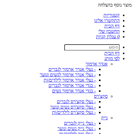
מוצר נוסף בהצלחה
קטגוריות
התקשרו אלינו
דף הבית
החשבון שלי
0
עגלת קניות
דף הבית
לפי מותג
אנדר ארמור
- נעלי אנדר ארמור לגברים
- נעלי אנדר ארמור לנשים ונוער
- נעלי אנדר ארמור לילדים/ות
- בגדי אנדר ארמור לגברים
- בגדי אנדר ארמור נשים
סקצ'רס
- נעלי סקצ'רס לגברים
- נעלי סקצ'רס נשים ונוער
- נעלי סקצ'רס לילדים/ות
נייק
- נעלי נייק לגברים
- נעלי נייק נשים ונוער
- נעלי נייק לילדים/ות