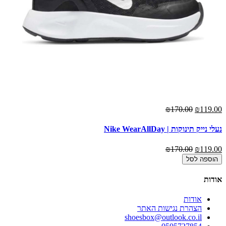
00
נעל
00
₪170.00
₪119.00
נעלי נייק תינוקות | Nike WearAllDay
₪170.00
₪119.00
הוספה לסל
אודות
אודות
הצהרת נגישות האתר
shoesbox@outlook.co.il