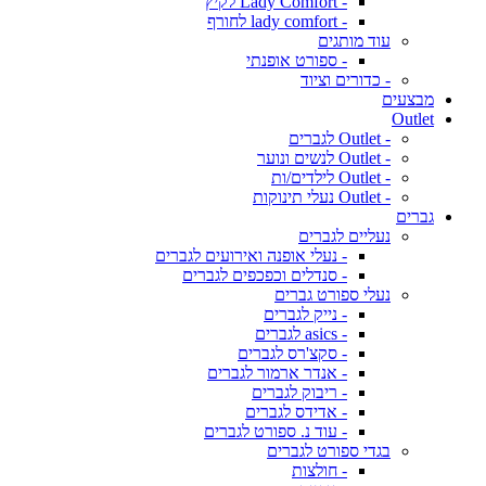
- Lady Comfort לקיץ
- lady comfort לחורף
עוד מותגים
- ספורט אופנתי
- כדורים וציוד
מבצעים
Outlet
- Outlet לגברים
- Outlet לנשים ונוער
- Outlet לילדים/ות
- Outlet נעלי תינוקות
גברים
נעליים לגברים
- נעלי אופנה ואירועים לגברים
- סנדלים וכפכפים לגברים
נעלי ספורט גברים
- נייק לגברים
- asics לגברים
- סקצ'רס לגברים
- אנדר ארמור לגברים
- ריבוק לגברים
- אדידס לגברים
- עוד נ. ספורט לגברים
בגדי ספורט לגברים
- חולצות