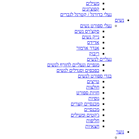
מעילים
קפוצ'ונים
נעלי כדורגל / קטרגל לגברים
נשים
נעלי ספורט נשים
סקצ'רס נשים
נייק נשים
אדידס
אנדר ארמור
ריבוק
נעליים לנשים
מגפיים ונעליים לחורף לנשים
כפכפים וסנדלים לנשים
בגדי ספורט לנשים
טייצים
חולצות
חזיות ספורט
גופיות
מכנסיים קצרים
מכנסיים
ג'קטים ומעילים
חליפות
חצאיות
נוער