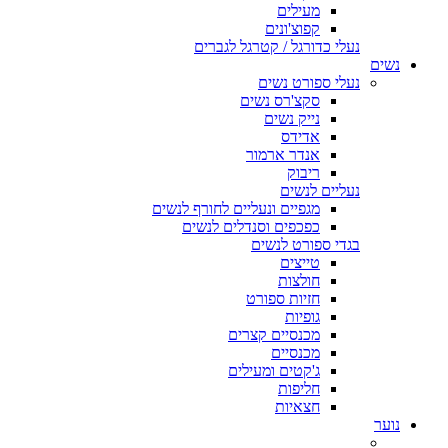
מעילים
קפוצ'ונים
נעלי כדורגל / קטרגל לגברים
נשים
נעלי ספורט נשים
סקצ'רס נשים
נייק נשים
אדידס
אנדר ארמור
ריבוק
נעליים לנשים
מגפיים ונעליים לחורף לנשים
כפכפים וסנדלים לנשים
בגדי ספורט לנשים
טייצים
חולצות
חזיות ספורט
גופיות
מכנסיים קצרים
מכנסיים
ג'קטים ומעילים
חליפות
חצאיות
נוער