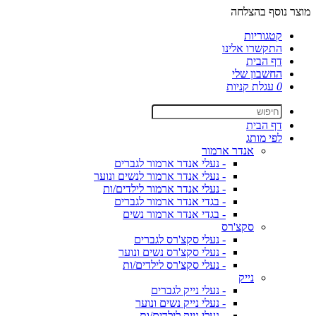
מוצר נוסף בהצלחה
קטגוריות
התקשרו אלינו
דף הבית
החשבון שלי
0
עגלת קניות
דף הבית
לפי מותג
אנדר ארמור
- נעלי אנדר ארמור לגברים
- נעלי אנדר ארמור לנשים ונוער
- נעלי אנדר ארמור לילדים/ות
- בגדי אנדר ארמור לגברים
- בגדי אנדר ארמור נשים
סקצ'רס
- נעלי סקצ'רס לגברים
- נעלי סקצ'רס נשים ונוער
- נעלי סקצ'רס לילדים/ות
נייק
- נעלי נייק לגברים
- נעלי נייק נשים ונוער
- נעלי נייק לילדים/ות