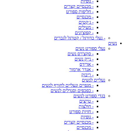
- גופיות
- מכנסיים קצרים
- חליפות ספורט
- מכנסיים
- ג׳קטים
- מעילים
- קפוצ'ונים
- נעלי כדורגל / קטרגל לגברים
נשים
נעלי ספורט נשים
- סקצ'רס נשים
- נייק נשים
- אדידס
- אנדר ארמור
- ריבוק
נעליים לנשים
- מגפיים ונעליים לחורף לנשים
- כפכפים וסנדלים לנשים
בגדי ספורט לנשים
- טייצים
- חולצות
- חזיות ספורט
- גופיות
- מכנסיים קצרים
- מכנסיים