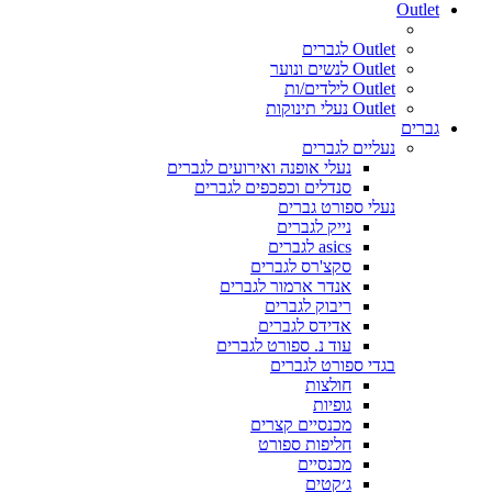
Outlet
Outlet לגברים
Outlet לנשים ונוער
Outlet לילדים/ות
Outlet נעלי תינוקות
גברים
נעליים לגברים
נעלי אופנה ואירועים לגברים
סנדלים וכפכפים לגברים
נעלי ספורט גברים
נייק לגברים
asics לגברים
סקצ'רס לגברים
אנדר ארמור לגברים
ריבוק לגברים
אדידס לגברים
עוד נ. ספורט לגברים
בגדי ספורט לגברים
חולצות
גופיות
מכנסיים קצרים
חליפות ספורט
מכנסיים
ג׳קטים