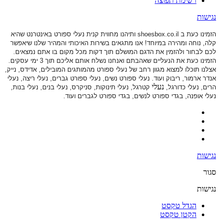
רשימת תפוצה
נגישות
הזמינו כעת ב shoesbox.co.il ותיהנו מחווית קנית נעלי ספורט באינטרנט שהיא
קלה, נוחה ומהירה במיוחד! אנו מתגאים בשירות האיכותי והמהיר שלנו שיאפשר
לכם לבחור ולהזמין את הדגם המושלם תוך דקות מכל מקום בו אתם נמצאים.
הזמינו כעת את הנעליים שאהבתם ואנחנו נשלח אותם אליכם תוך 3 ימי עסקים.
אצלנו תוכלו למצוא מגוון רחב של נעלי ספורט
מהמותגים המובילים, אדידס, נייק,
אנדר ארמור, ריבוק ועוד. נעלי ספורט
נשים, נעלי ספורט גברים, נעלי ריצה, נעלי
נעלי
הרים, נעלי כדורגל,
קטרגל, נעלי תינוקות,
סניקרס, נעלי בנים, נעלי בנות,
נעלי אופנה, בגדי ספורט לנשים, בגדי ספורט לגברים ועוד.
נגישות
סגור
נגישות
הגדל טקסט
הקטן טקסט