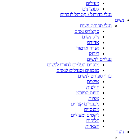
מעילים
קפוצ'ונים
נעלי כדורגל / קטרגל לגברים
נשים
נעלי ספורט נשים
סקצ'רס נשים
נייק נשים
אדידס
אנדר ארמור
ריבוק
נעליים לנשים
מגפיים ונעליים לחורף לנשים
כפכפים וסנדלים לנשים
בגדי ספורט לנשים
טייצים
חולצות
חזיות ספורט
גופיות
מכנסיים קצרים
מכנסיים
ג'קטים ומעילים
חליפות
חצאיות
נוער