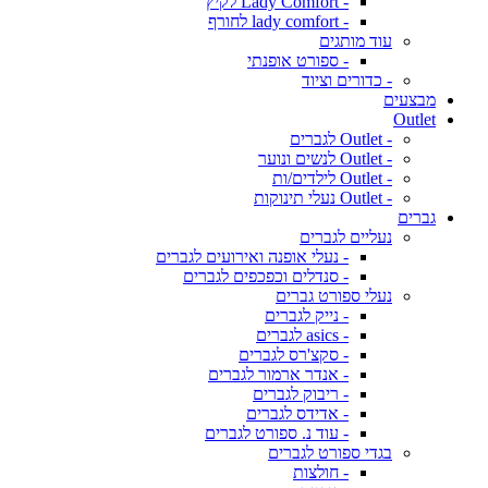
- Lady Comfort לקיץ
- lady comfort לחורף
עוד מותגים
- ספורט אופנתי
- כדורים וציוד
מבצעים
Outlet
- Outlet לגברים
- Outlet לנשים ונוער
- Outlet לילדים/ות
- Outlet נעלי תינוקות
גברים
נעליים לגברים
- נעלי אופנה ואירועים לגברים
- סנדלים וכפכפים לגברים
נעלי ספורט גברים
- נייק לגברים
- asics לגברים
- סקצ'רס לגברים
- אנדר ארמור לגברים
- ריבוק לגברים
- אדידס לגברים
- עוד נ. ספורט לגברים
בגדי ספורט לגברים
- חולצות