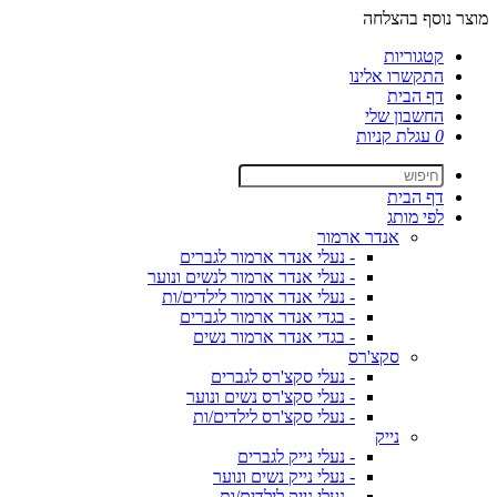
מוצר נוסף בהצלחה
קטגוריות
התקשרו אלינו
דף הבית
החשבון שלי
0
עגלת קניות
דף הבית
לפי מותג
אנדר ארמור
- נעלי אנדר ארמור לגברים
- נעלי אנדר ארמור לנשים ונוער
- נעלי אנדר ארמור לילדים/ות
- בגדי אנדר ארמור לגברים
- בגדי אנדר ארמור נשים
סקצ'רס
- נעלי סקצ'רס לגברים
- נעלי סקצ'רס נשים ונוער
- נעלי סקצ'רס לילדים/ות
נייק
- נעלי נייק לגברים
- נעלי נייק נשים ונוער
- נעלי נייק לילדים/ות