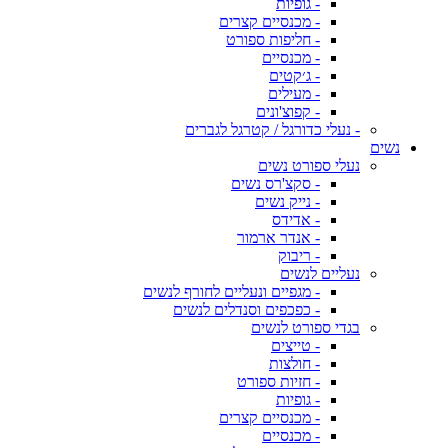
- גופיות
- מכנסיים קצרים
- חליפות ספורט
- מכנסיים
- ג׳קטים
- מעילים
- קפוצ'ונים
- נעלי כדורגל / קטרגל לגברים
נשים
נעלי ספורט נשים
- סקצ'רס נשים
- נייק נשים
- אדידס
- אנדר ארמור
- ריבוק
נעליים לנשים
- מגפיים ונעליים לחורף לנשים
- כפכפים וסנדלים לנשים
בגדי ספורט לנשים
- טייצים
- חולצות
- חזיות ספורט
- גופיות
- מכנסיים קצרים
- מכנסיים