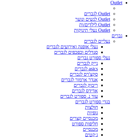
Outlet
Outlet לגברים
Outlet לנשים ונוער
Outlet לילדים/ות
Outlet נעלי תינוקות
גברים
נעליים לגברים
נעלי אופנה ואירועים לגברים
סנדלים וכפכפים לגברים
נעלי ספורט גברים
נייק לגברים
asics לגברים
סקצ'רס לגברים
אנדר ארמור לגברים
ריבוק לגברים
אדידס לגברים
עוד נ. ספורט לגברים
בגדי ספורט לגברים
חולצות
גופיות
מכנסיים קצרים
חליפות ספורט
מכנסיים
ג׳קטים