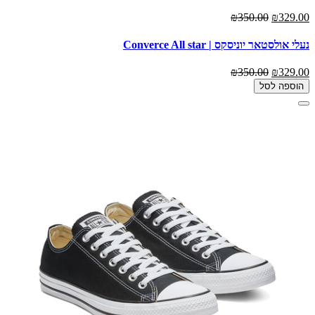
₪350.00
₪329.00
נעלי אולסטאר יוניסקס | Converce All star
₪350.00
₪329.00
הוספה לסל