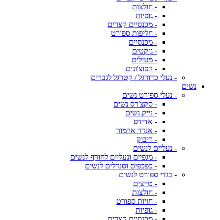
- חולצות
- גופיות
- מכנסיים קצרים
- חליפות ספורט
- מכנסיים
- ג׳קטים
- מעילים
- קפוצ'ונים
- נעלי כדורגל / קטרגל לגברים
נשים
- נעלי ספורט נשים
- סקצ'רס נשים
- נייק נשים
- אדידס
- אנדר ארמור
- ריבוק
- נעליים לנשים
- מגפיים ונעליים לחורף לנשים
- כפכפים וסנדלים לנשים
- בגדי ספורט לנשים
- טייצים
- חולצות
- חזיות ספורט
- גופיות
- מכנסיים קצרים