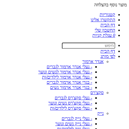
מוצר נוסף בהצלחה
קטגוריות
התקשרו אלינו
דף הבית
החשבון שלי
0
עגלת קניות
דף הבית
לפי מותג
אנדר ארמור
- נעלי אנדר ארמור לגברים
- נעלי אנדר ארמור לנשים ונוער
- נעלי אנדר ארמור לילדים/ות
- בגדי אנדר ארמור לגברים
- בגדי אנדר ארמור נשים
סקצ'רס
- נעלי סקצ'רס לגברים
- נעלי סקצ'רס נשים ונוער
- נעלי סקצ'רס לילדים/ות
נייק
- נעלי נייק לגברים
- נעלי נייק נשים ונוער
- נעלי נייק לילדים/ות