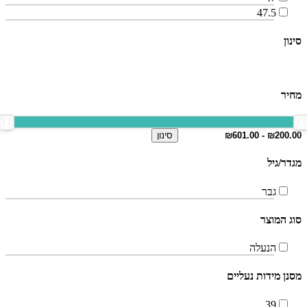
47.5
סינון
מחיר
סינון
מגדר/גיל
גבר
סוג המוצר
הנעלה
מסנן מידות נעליים
39