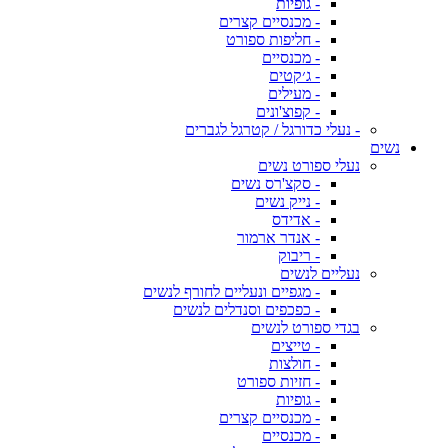
- גופיות
- מכנסיים קצרים
- חליפות ספורט
- מכנסיים
- ג׳קטים
- מעילים
- קפוצ'ונים
- נעלי כדורגל / קטרגל לגברים
נשים
נעלי ספורט נשים
- סקצ'רס נשים
- נייק נשים
- אדידס
- אנדר ארמור
- ריבוק
נעליים לנשים
- מגפיים ונעליים לחורף לנשים
- כפכפים וסנדלים לנשים
בגדי ספורט לנשים
- טייצים
- חולצות
- חזיות ספורט
- גופיות
- מכנסיים קצרים
- מכנסיים