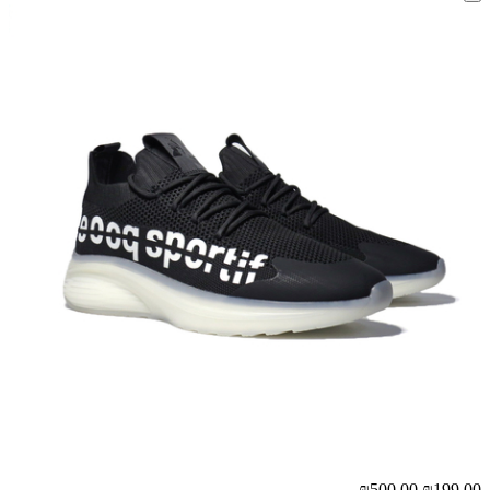
₪500.00
₪199.00