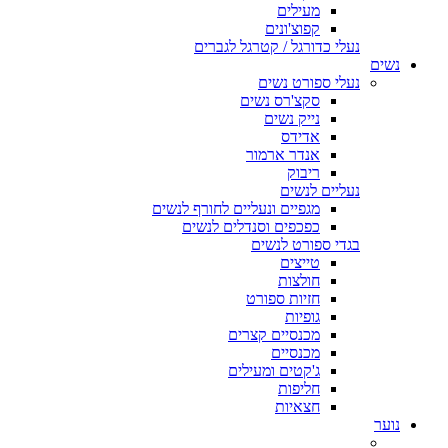
מעילים
קפוצ'ונים
נעלי כדורגל / קטרגל לגברים
נשים
נעלי ספורט נשים
סקצ'רס נשים
נייק נשים
אדידס
אנדר ארמור
ריבוק
נעליים לנשים
מגפיים ונעליים לחורף לנשים
כפכפים וסנדלים לנשים
בגדי ספורט לנשים
טייצים
חולצות
חזיות ספורט
גופיות
מכנסיים קצרים
מכנסיים
ג'קטים ומעילים
חליפות
חצאיות
נוער