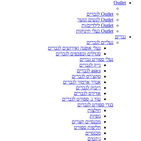
Outlet
Outlet לגברים
Outlet לנשים ונוער
Outlet לילדים/ות
Outlet נעלי תינוקות
גברים
נעליים לגברים
נעלי אופנה ואירועים לגברים
סנדלים וכפכפים לגברים
נעלי ספורט גברים
נייק לגברים
asics לגברים
סקצ'רס לגברים
אנדר ארמור לגברים
ריבוק לגברים
אדידס לגברים
עוד נ. ספורט לגברים
בגדי ספורט לגברים
חולצות
גופיות
מכנסיים קצרים
חליפות ספורט
מכנסיים
ג׳קטים