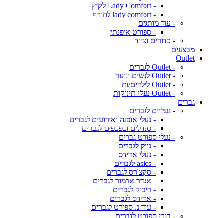
- Lady Comfort לקיץ
- lady comfort לחורף
- עוד מותגים
- ספורט אופנתי
- כדורים וציוד
מבצעים
Outlet
- Outlet לגברים
- Outlet לנשים ונוער
- Outlet לילדים/ות
- Outlet נעלי תינוקות
גברים
- נעליים לגברים
- נעלי אופנה ואירועים לגברים
- סנדלים וכפכפים לגברים
- נעלי ספורט גברים
- נייק לגברים
- נעלי אדידס
- asics לגברים
- סקצ'רס לגברים
- אנדר ארמור לגברים
- ריבוק לגברים
- אדידס לגברים
- עוד נ. ספורט לגברים
- בגדי ספורט לגברים