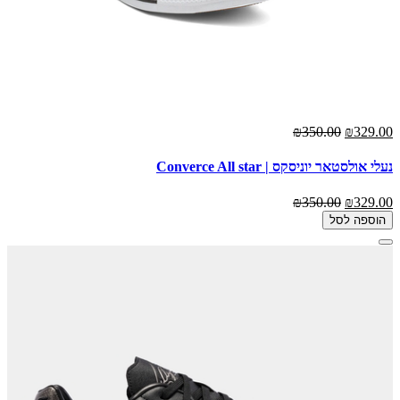
₪350.00
₪329.00
נעלי אולסטאר יוניסקס | Converce All star
₪350.00
₪329.00
הוספה לסל