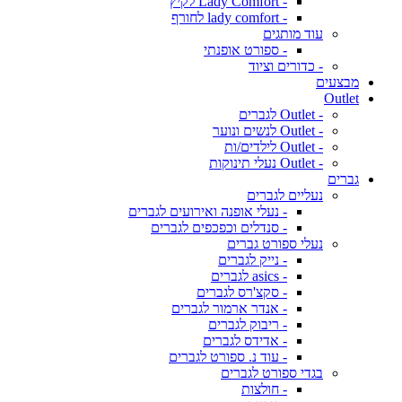
- Lady Comfort לקיץ
- lady comfort לחורף
עוד מותגים
- ספורט אופנתי
- כדורים וציוד
מבצעים
Outlet
- Outlet לגברים
- Outlet לנשים ונוער
- Outlet לילדים/ות
- Outlet נעלי תינוקות
גברים
נעליים לגברים
- נעלי אופנה ואירועים לגברים
- סנדלים וכפכפים לגברים
נעלי ספורט גברים
- נייק לגברים
- asics לגברים
- סקצ'רס לגברים
- אנדר ארמור לגברים
- ריבוק לגברים
- אדידס לגברים
- עוד נ. ספורט לגברים
בגדי ספורט לגברים
- חולצות