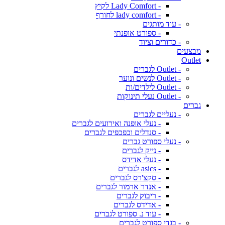
- Lady Comfort לקיץ
- lady comfort לחורף
- עוד מותגים
- ספורט אופנתי
- כדורים וציוד
מבצעים
Outlet
- Outlet לגברים
- Outlet לנשים ונוער
- Outlet לילדים/ות
- Outlet נעלי תינוקות
גברים
- נעליים לגברים
- נעלי אופנה ואירועים לגברים
- סנדלים וכפכפים לגברים
- נעלי ספורט גברים
- נייק לגברים
- נעלי אדידס
- asics לגברים
- סקצ'רס לגברים
- אנדר ארמור לגברים
- ריבוק לגברים
- אדידס לגברים
- עוד נ. ספורט לגברים
- בגדי ספורט לגברים