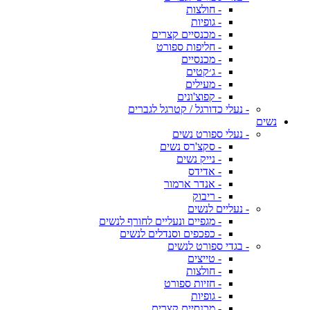
- חולצות
- גופיות
- מכנסיים קצרים
- חליפות ספורט
- מכנסיים
- ג׳קטים
- מעילים
- קפוצ'ונים
- נעלי כדורגל / קטרגל לגברים
נשים
- נעלי ספורט נשים
- סקצ'רס נשים
- נייק נשים
- אדידס
- אנדר ארמור
- ריבוק
- נעליים לנשים
- מגפיים ונעליים לחורף לנשים
- כפכפים וסנדלים לנשים
- בגדי ספורט לנשים
- טייצים
- חולצות
- חזיות ספורט
- גופיות
- מכנסיים קצרים