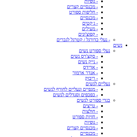
- גופיות
- מכנסיים קצרים
- חליפות ספורט
- מכנסיים
- ג׳קטים
- מעילים
- קפוצ'ונים
- נעלי כדורגל / קטרגל לגברים
נשים
נעלי ספורט נשים
- סקצ'רס נשים
- נייק נשים
- אדידס
- אנדר ארמור
- ריבוק
נעליים לנשים
- מגפיים ונעליים לחורף לנשים
- כפכפים וסנדלים לנשים
בגדי ספורט לנשים
- טייצים
- חולצות
- חזיות ספורט
- גופיות
- מכנסיים קצרים
- מכנסיים