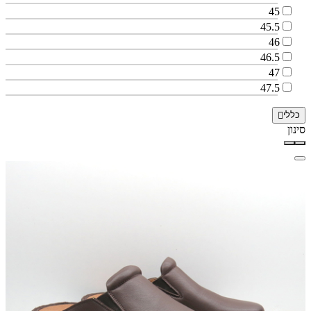
45
45.5
46
46.5
47
47.5
כללי
סינון