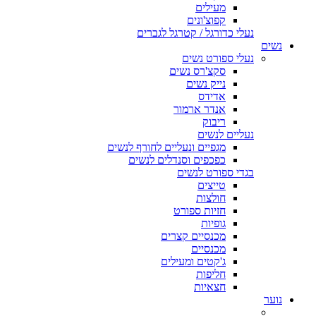
מעילים
קפוצ'ונים
נעלי כדורגל / קטרגל לגברים
נשים
נעלי ספורט נשים
סקצ'רס נשים
נייק נשים
אדידס
אנדר ארמור
ריבוק
נעליים לנשים
מגפיים ונעליים לחורף לנשים
כפכפים וסנדלים לנשים
בגדי ספורט לנשים
טייצים
חולצות
חזיות ספורט
גופיות
מכנסיים קצרים
מכנסיים
ג'קטים ומעילים
חליפות
חצאיות
נוער