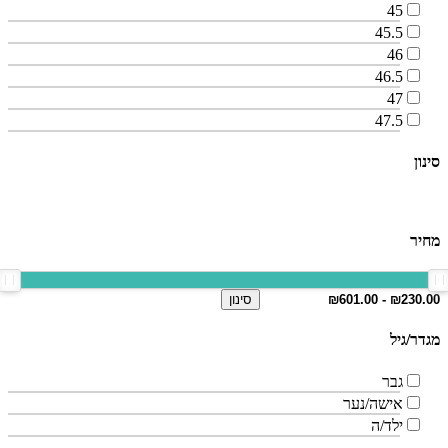
45
45.5
46
46.5
47
47.5
סינון
מחיר
סינון
מגדר/גיל
גבר
אישה/נער
ילד/ה