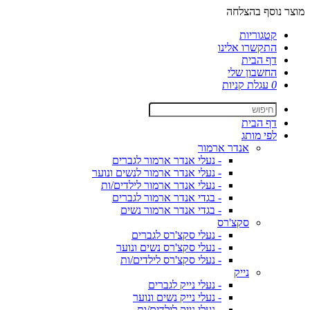
מוצר נוסף בהצלחה
קטגוריות
התקשרו אלינו
דף הבית
החשבון שלי
0
עגלת קניות
דף הבית
לפי מותג
אנדר ארמור
- נעלי אנדר ארמור לגברים
- נעלי אנדר ארמור לנשים ונוער
- נעלי אנדר ארמור לילדים/ות
- בגדי אנדר ארמור לגברים
- בגדי אנדר ארמור נשים
סקצ'רס
- נעלי סקצ'רס לגברים
- נעלי סקצ'רס נשים ונוער
- נעלי סקצ'רס לילדים/ות
נייק
- נעלי נייק לגברים
- נעלי נייק נשים ונוער
- נעלי נייק לילדים/ות