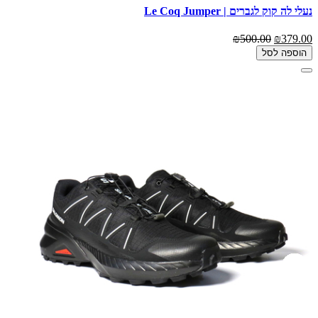
נעלי לה קוק לגברים | Le Coq Jumper
₪500.00
₪379.00
הוספה לסל