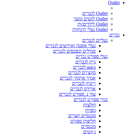
Outlet
Outlet לגברים
Outlet לנשים ונוער
Outlet לילדים/ות
Outlet נעלי תינוקות
גברים
נעליים לגברים
נעלי אופנה ואירועים לגברים
סנדלים וכפכפים לגברים
נעלי ספורט גברים
נייק לגברים
asics לגברים
סקצ'רס לגברים
אנדר ארמור לגברים
ריבוק לגברים
אדידס לגברים
עוד נ. ספורט לגברים
בגדי ספורט לגברים
חולצות
גופיות
מכנסיים קצרים
חליפות ספורט
מכנסיים
ג׳קטים