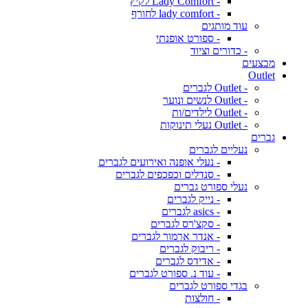
- Lady Comfort לקיץ
- lady comfort לחורף
עוד מותגים
- ספורט אופנתי
- כדורים וציוד
מבצעים
Outlet
- Outlet לגברים
- Outlet לנשים ונוער
- Outlet לילדים/ות
- Outlet נעלי תינוקות
גברים
נעליים לגברים
- נעלי אופנה ואירועים לגברים
- סנדלים וכפכפים לגברים
נעלי ספורט גברים
- נייק לגברים
- asics לגברים
- סקצ'רס לגברים
- אנדר ארמור לגברים
- ריבוק לגברים
- אדידס לגברים
- עוד נ. ספורט לגברים
בגדי ספורט לגברים
- חולצות