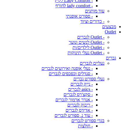
- Lady Comfort לקיץ
- lady comfort לחורף
עוד מותגים
- ספורט אופנתי
- כדורים וציוד
מבצעים
Outlet
- Outlet לגברים
- Outlet לנשים ונוער
- Outlet לילדים/ות
- Outlet נעלי תינוקות
גברים
נעליים לגברים
- נעלי אופנה ואירועים לגברים
- סנדלים וכפכפים לגברים
נעלי ספורט גברים
- נייק לגברים
- asics לגברים
- סקצ'רס לגברים
- אנדר ארמור לגברים
- ריבוק לגברים
- אדידס לגברים
- עוד נ. ספורט לגברים
בגדי ספורט לגברים
- חולצות