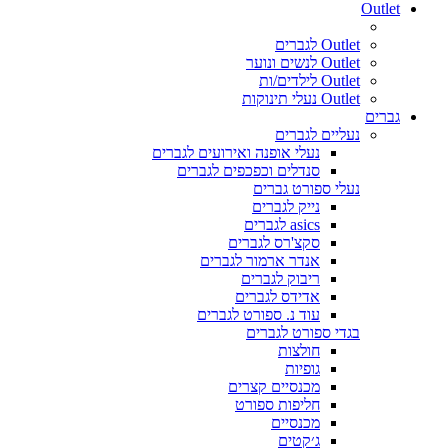
Outlet
Outlet לגברים
Outlet לנשים ונוער
Outlet לילדים/ות
Outlet נעלי תינוקות
גברים
נעליים לגברים
נעלי אופנה ואירועים לגברים
סנדלים וכפכפים לגברים
נעלי ספורט גברים
נייק לגברים
asics לגברים
סקצ'רס לגברים
אנדר ארמור לגברים
ריבוק לגברים
אדידס לגברים
עוד נ. ספורט לגברים
בגדי ספורט לגברים
חולצות
גופיות
מכנסיים קצרים
חליפות ספורט
מכנסיים
ג׳קטים