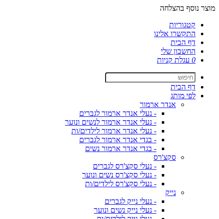
מוצר נוסף בהצלחה
קטגוריות
התקשרו אלינו
דף הבית
החשבון שלי
0
עגלת קניות
דף הבית
לפי מותג
אנדר ארמור
- נעלי אנדר ארמור לגברים
- נעלי אנדר ארמור לנשים ונוער
- נעלי אנדר ארמור לילדים/ות
- בגדי אנדר ארמור לגברים
- בגדי אנדר ארמור נשים
סקצ'רס
- נעלי סקצ'רס לגברים
- נעלי סקצ'רס נשים ונוער
- נעלי סקצ'רס לילדים/ות
נייק
- נעלי נייק לגברים
- נעלי נייק נשים ונוער
- נעלי נייק לילדים/ות