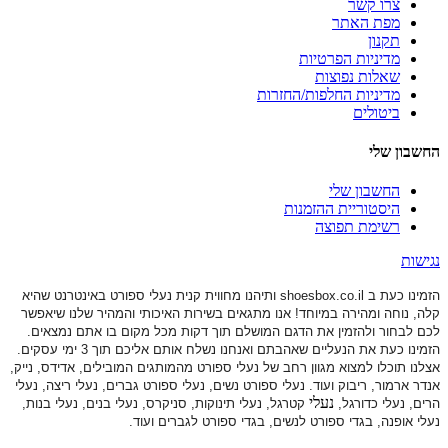
צרו קשר
מפת האתר
תקנון
מדיניות הפרטיות
שאלות נפוצות
מדיניות החלפות/החזרות
ביטולים
החשבון שלי
החשבון שלי
היסטוריית ההזמנות
רשימת תפוצה
נגישות
הזמינו כעת ב shoesbox.co.il ותיהנו מחווית קנית נעלי ספורט באינטרנט שהיא
קלה, נוחה ומהירה במיוחד! אנו מתגאים בשירות האיכותי והמהיר שלנו שיאפשר
לכם לבחור ולהזמין את הדגם המושלם תוך דקות מכל מקום בו אתם נמצאים.
הזמינו כעת את הנעליים שאהבתם ואנחנו נשלח אותם אליכם תוך 3 ימי עסקים.
אצלנו תוכלו למצוא מגוון רחב של נעלי ספורט
מהמותגים המובילים, אדידס, נייק,
אנדר ארמור, ריבוק ועוד. נעלי ספורט
נשים, נעלי ספורט גברים, נעלי ריצה, נעלי
נעלי
הרים, נעלי כדורגל,
קטרגל, נעלי תינוקות,
סניקרס, נעלי בנים, נעלי בנות,
נעלי אופנה, בגדי ספורט לנשים, בגדי ספורט לגברים ועוד.