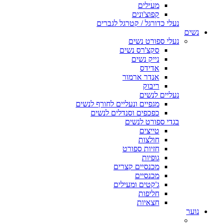
מעילים
קפוצ'ונים
נעלי כדורגל / קטרגל לגברים
נשים
נעלי ספורט נשים
סקצ'רס נשים
נייק נשים
אדידס
אנדר ארמור
ריבוק
נעליים לנשים
מגפיים ונעליים לחורף לנשים
כפכפים וסנדלים לנשים
בגדי ספורט לנשים
טייצים
חולצות
חזיות ספורט
גופיות
מכנסיים קצרים
מכנסיים
ג'קטים ומעילים
חליפות
חצאיות
נוער