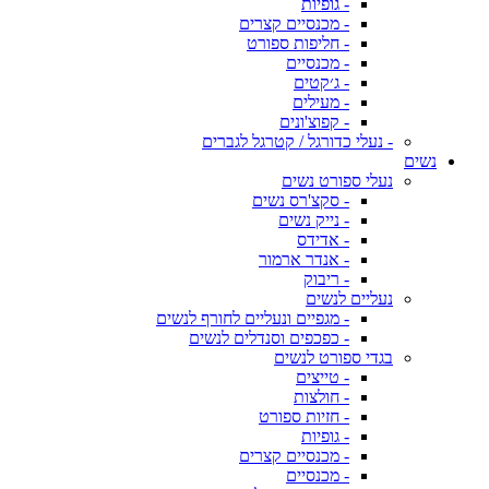
- גופיות
- מכנסיים קצרים
- חליפות ספורט
- מכנסיים
- ג׳קטים
- מעילים
- קפוצ'ונים
- נעלי כדורגל / קטרגל לגברים
נשים
נעלי ספורט נשים
- סקצ'רס נשים
- נייק נשים
- אדידס
- אנדר ארמור
- ריבוק
נעליים לנשים
- מגפיים ונעליים לחורף לנשים
- כפכפים וסנדלים לנשים
בגדי ספורט לנשים
- טייצים
- חולצות
- חזיות ספורט
- גופיות
- מכנסיים קצרים
- מכנסיים