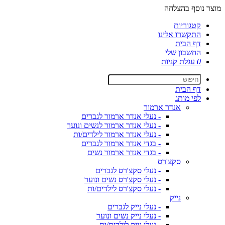
מוצר נוסף בהצלחה
קטגוריות
התקשרו אלינו
דף הבית
החשבון שלי
0
עגלת קניות
דף הבית
לפי מותג
אנדר ארמור
- נעלי אנדר ארמור לגברים
- נעלי אנדר ארמור לנשים ונוער
- נעלי אנדר ארמור לילדים/ות
- בגדי אנדר ארמור לגברים
- בגדי אנדר ארמור נשים
סקצ'רס
- נעלי סקצ'רס לגברים
- נעלי סקצ'רס נשים ונוער
- נעלי סקצ'רס לילדים/ות
נייק
- נעלי נייק לגברים
- נעלי נייק נשים ונוער
- נעלי נייק לילדים/ות