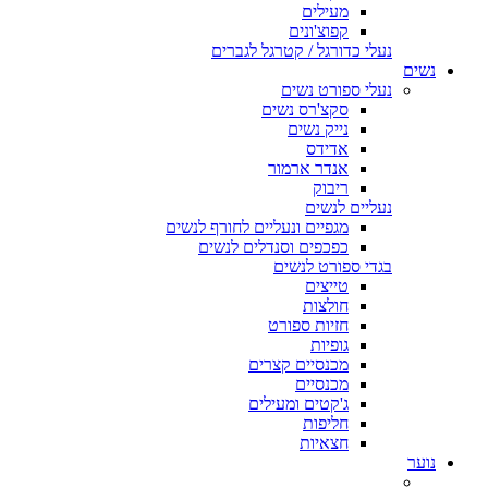
מעילים
קפוצ'ונים
נעלי כדורגל / קטרגל לגברים
נשים
נעלי ספורט נשים
סקצ'רס נשים
נייק נשים
אדידס
אנדר ארמור
ריבוק
נעליים לנשים
מגפיים ונעליים לחורף לנשים
כפכפים וסנדלים לנשים
בגדי ספורט לנשים
טייצים
חולצות
חזיות ספורט
גופיות
מכנסיים קצרים
מכנסיים
ג'קטים ומעילים
חליפות
חצאיות
נוער