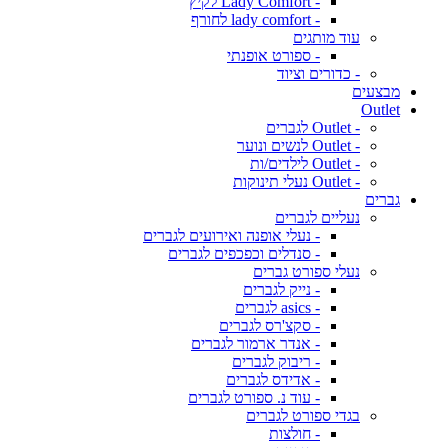
- Lady Comfort לקיץ
- lady comfort לחורף
עוד מותגים
- ספורט אופנתי
- כדורים וציוד
מבצעים
Outlet
- Outlet לגברים
- Outlet לנשים ונוער
- Outlet לילדים/ות
- Outlet נעלי תינוקות
גברים
נעליים לגברים
- נעלי אופנה ואירועים לגברים
- סנדלים וכפכפים לגברים
נעלי ספורט גברים
- נייק לגברים
- asics לגברים
- סקצ'רס לגברים
- אנדר ארמור לגברים
- ריבוק לגברים
- אדידס לגברים
- עוד נ. ספורט לגברים
בגדי ספורט לגברים
- חולצות