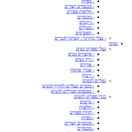
- גופיות
- מכנסיים קצרים
- חליפות ספורט
- מכנסיים
- ג׳קטים
- מעילים
- קפוצ'ונים
- נעלי כדורגל / קטרגל לגברים
נשים
נעלי ספורט נשים
- סקצ'רס נשים
- נייק נשים
- אדידס
- אנדר ארמור
- ריבוק
נעליים לנשים
- מגפיים ונעליים לחורף לנשים
- כפכפים וסנדלים לנשים
בגדי ספורט לנשים
- טייצים
- חולצות
- חזיות ספורט
- גופיות
- מכנסיים קצרים
- מכנסיים