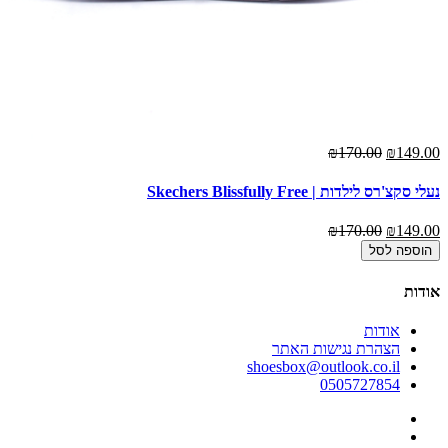
00
₪170.00
₪149.00
נעלי סקצ'רס לילדות | Skechers Blissfully Free
נעל
00
₪170.00
₪149.00
הוספה לסל
אודות
אודות
הצהרת נגישות האתר
shoesbox@outlook.co.il
0505727854