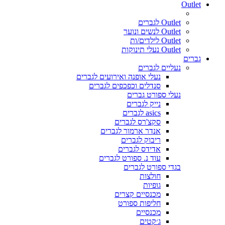
Outlet
Outlet לגברים
Outlet לנשים ונוער
Outlet לילדים/ות
Outlet נעלי תינוקות
גברים
נעליים לגברים
נעלי אופנה ואירועים לגברים
סנדלים וכפכפים לגברים
נעלי ספורט גברים
נייק לגברים
asics לגברים
סקצ'רס לגברים
אנדר ארמור לגברים
ריבוק לגברים
אדידס לגברים
עוד נ. ספורט לגברים
בגדי ספורט לגברים
חולצות
גופיות
מכנסיים קצרים
חליפות ספורט
מכנסיים
ג׳קטים