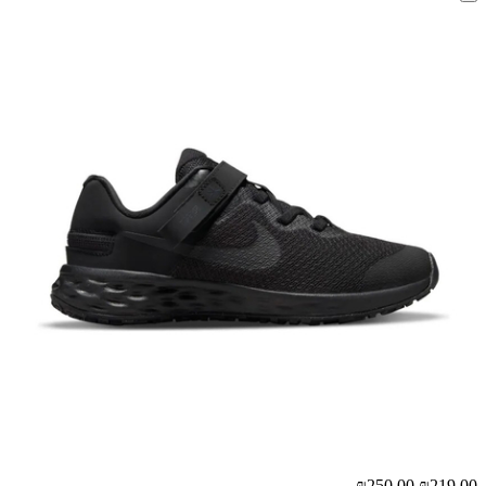
₪250.00
₪219.00