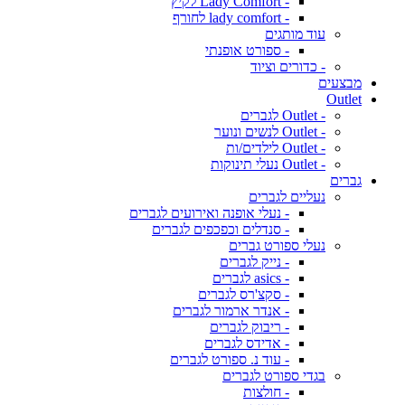
- Lady Comfort לקיץ
- lady comfort לחורף
עוד מותגים
- ספורט אופנתי
- כדורים וציוד
מבצעים
Outlet
- Outlet לגברים
- Outlet לנשים ונוער
- Outlet לילדים/ות
- Outlet נעלי תינוקות
גברים
נעליים לגברים
- נעלי אופנה ואירועים לגברים
- סנדלים וכפכפים לגברים
נעלי ספורט גברים
- נייק לגברים
- asics לגברים
- סקצ'רס לגברים
- אנדר ארמור לגברים
- ריבוק לגברים
- אדידס לגברים
- עוד נ. ספורט לגברים
בגדי ספורט לגברים
- חולצות