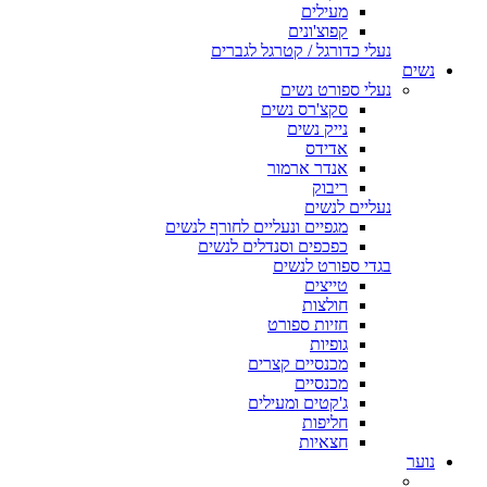
מעילים
קפוצ'ונים
נעלי כדורגל / קטרגל לגברים
נשים
נעלי ספורט נשים
סקצ'רס נשים
נייק נשים
אדידס
אנדר ארמור
ריבוק
נעליים לנשים
מגפיים ונעליים לחורף לנשים
כפכפים וסנדלים לנשים
בגדי ספורט לנשים
טייצים
חולצות
חזיות ספורט
גופיות
מכנסיים קצרים
מכנסיים
ג'קטים ומעילים
חליפות
חצאיות
נוער