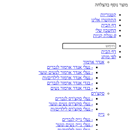
מוצר נוסף בהצלחה
קטגוריות
התקשרו אלינו
דף הבית
החשבון שלי
0
עגלת קניות
דף הבית
לפי מותג
אנדר ארמור
- נעלי אנדר ארמור לגברים
- נעלי אנדר ארמור לנשים ונוער
- נעלי אנדר ארמור לילדים/ות
- בגדי אנדר ארמור לגברים
- בגדי אנדר ארמור נשים
סקצ'רס
- נעלי סקצ'רס לגברים
- נעלי סקצ'רס נשים ונוער
- נעלי סקצ'רס לילדים/ות
נייק
- נעלי נייק לגברים
- נעלי נייק נשים ונוער
- נעלי נייק לילדים/ות