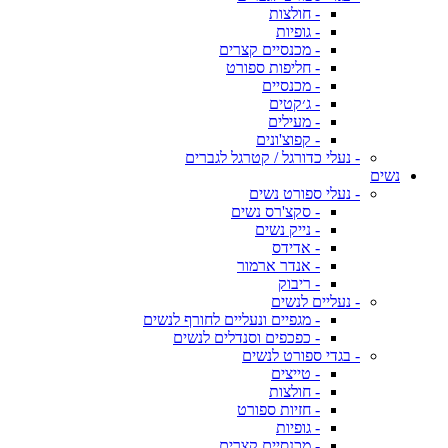
- חולצות
- גופיות
- מכנסיים קצרים
- חליפות ספורט
- מכנסיים
- ג׳קטים
- מעילים
- קפוצ'ונים
- נעלי כדורגל / קטרגל לגברים
נשים
- נעלי ספורט נשים
- סקצ'רס נשים
- נייק נשים
- אדידס
- אנדר ארמור
- ריבוק
- נעליים לנשים
- מגפיים ונעליים לחורף לנשים
- כפכפים וסנדלים לנשים
- בגדי ספורט לנשים
- טייצים
- חולצות
- חזיות ספורט
- גופיות
- מכנסיים קצרים