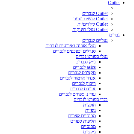
Outlet
Outlet לגברים
Outlet לנשים ונוער
Outlet לילדים/ות
Outlet נעלי תינוקות
גברים
נעליים לגברים
נעלי אופנה ואירועים לגברים
סנדלים וכפכפים לגברים
נעלי ספורט גברים
נייק לגברים
asics לגברים
סקצ'רס לגברים
אנדר ארמור לגברים
ריבוק לגברים
אדידס לגברים
עוד נ. ספורט לגברים
בגדי ספורט לגברים
חולצות
גופיות
מכנסיים קצרים
חליפות ספורט
מכנסיים
ג׳קטים