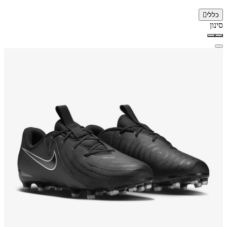
כללי
סינון