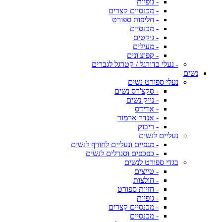
- גופיות
- מכנסיים קצרים
- חליפות ספורט
- מכנסיים
- ג׳קטים
- מעילים
- קפוצ'ונים
- נעלי כדורגל / קטרגל לגברים
נשים
נעלי ספורט נשים
- סקצ'רס נשים
- נייק נשים
- אדידס
- אנדר ארמור
- ריבוק
נעליים לנשים
- מגפיים ונעליים לחורף לנשים
- כפכפים וסנדלים לנשים
בגדי ספורט לנשים
- טייצים
- חולצות
- חזיות ספורט
- גופיות
- מכנסיים קצרים
- מכנסיים