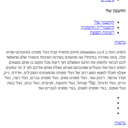
החשבון שלי
החשבון שלי
היסטוריית ההזמנות
רשימת תפוצה
נגישות
הזמינו כעת ב shoesbox.co.il ותיהנו מחווית קנית נעלי ספורט באינטרנט שהיא
קלה, נוחה ומהירה במיוחד! אנו מתגאים בשירות האיכותי והמהיר שלנו שיאפשר
לכם לבחור ולהזמין את הדגם המושלם תוך דקות מכל מקום בו אתם נמצאים.
הזמינו כעת את הנעליים שאהבתם ואנחנו נשלח אותם אליכם תוך 3 ימי עסקים.
אצלנו תוכלו למצוא מגוון רחב של נעלי ספורט
מהמותגים המובילים, אדידס, נייק,
אנדר ארמור, ריבוק ועוד. נעלי ספורט
נשים, נעלי ספורט גברים, נעלי ריצה, נעלי
נעלי
הרים, נעלי כדורגל,
קטרגל, נעלי תינוקות,
סניקרס, נעלי בנים, נעלי בנות,
נעלי אופנה, בגדי ספורט לנשים, בגדי ספורט לגברים ועוד.
נגישות