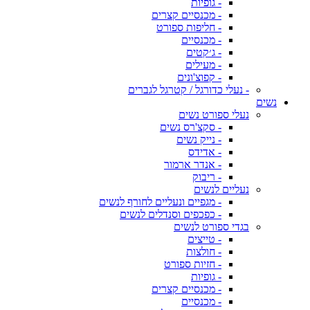
- גופיות
- מכנסיים קצרים
- חליפות ספורט
- מכנסיים
- ג׳קטים
- מעילים
- קפוצ'ונים
- נעלי כדורגל / קטרגל לגברים
נשים
נעלי ספורט נשים
- סקצ'רס נשים
- נייק נשים
- אדידס
- אנדר ארמור
- ריבוק
נעליים לנשים
- מגפיים ונעליים לחורף לנשים
- כפכפים וסנדלים לנשים
בגדי ספורט לנשים
- טייצים
- חולצות
- חזיות ספורט
- גופיות
- מכנסיים קצרים
- מכנסיים