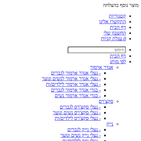
מוצר נוסף בהצלחה
קטגוריות
התקשרו אלינו
דף הבית
החשבון שלי
0
עגלת קניות
דף הבית
לפי מותג
אנדר ארמור
- נעלי אנדר ארמור לגברים
- נעלי אנדר ארמור לנשים ונוער
- נעלי אנדר ארמור לילדים/ות
- בגדי אנדר ארמור לגברים
- בגדי אנדר ארמור נשים
סקצ'רס
- נעלי סקצ'רס לגברים
- נעלי סקצ'רס נשים ונוער
- נעלי סקצ'רס לילדים/ות
נייק
- נעלי נייק לגברים
- נעלי נייק נשים ונוער
- נעלי נייק לילדים/ות