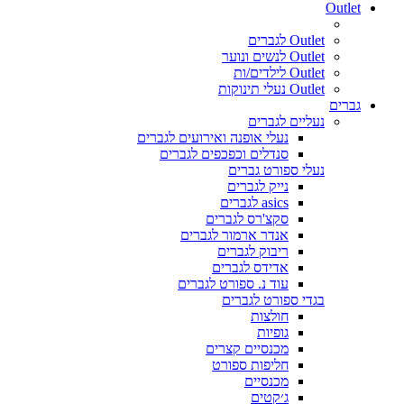
Outlet
Outlet לגברים
Outlet לנשים ונוער
Outlet לילדים/ות
Outlet נעלי תינוקות
גברים
נעליים לגברים
נעלי אופנה ואירועים לגברים
סנדלים וכפכפים לגברים
נעלי ספורט גברים
נייק לגברים
asics לגברים
סקצ'רס לגברים
אנדר ארמור לגברים
ריבוק לגברים
אדידס לגברים
עוד נ. ספורט לגברים
בגדי ספורט לגברים
חולצות
גופיות
מכנסיים קצרים
חליפות ספורט
מכנסיים
ג׳קטים