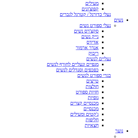
מעילים
קפוצ'ונים
נעלי כדורגל / קטרגל לגברים
נשים
נעלי ספורט נשים
סקצ'רס נשים
נייק נשים
אדידס
אנדר ארמור
ריבוק
נעליים לנשים
מגפיים ונעליים לחורף לנשים
כפכפים וסנדלים לנשים
בגדי ספורט לנשים
טייצים
חולצות
חזיות ספורט
גופיות
מכנסיים קצרים
מכנסיים
ג'קטים ומעילים
חליפות
חצאיות
נוער