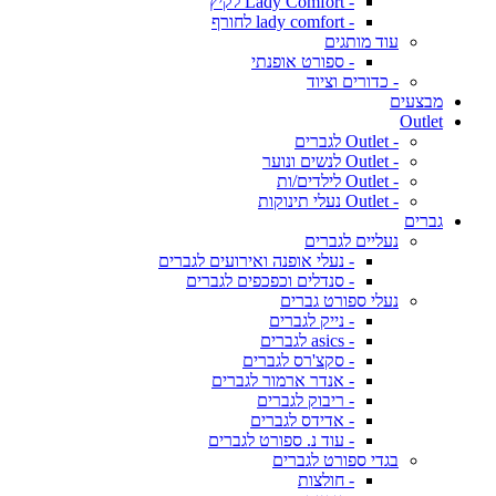
- Lady Comfort לקיץ
- lady comfort לחורף
עוד מותגים
- ספורט אופנתי
- כדורים וציוד
מבצעים
Outlet
- Outlet לגברים
- Outlet לנשים ונוער
- Outlet לילדים/ות
- Outlet נעלי תינוקות
גברים
נעליים לגברים
- נעלי אופנה ואירועים לגברים
- סנדלים וכפכפים לגברים
נעלי ספורט גברים
- נייק לגברים
- asics לגברים
- סקצ'רס לגברים
- אנדר ארמור לגברים
- ריבוק לגברים
- אדידס לגברים
- עוד נ. ספורט לגברים
בגדי ספורט לגברים
- חולצות