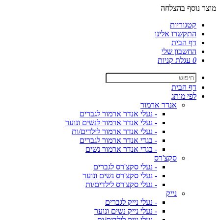
מוצר נוסף בהצלחה
קטגוריות
התקשרו אלינו
דף הבית
החשבון שלי
0
עגלת קניות
דף הבית
לפי מותג
אנדר ארמור
- נעלי אנדר ארמור לגברים
- נעלי אנדר ארמור לנשים ונוער
- נעלי אנדר ארמור לילדים/ות
- בגדי אנדר ארמור לגברים
- בגדי אנדר ארמור נשים
סקצ'רס
- נעלי סקצ'רס לגברים
- נעלי סקצ'רס נשים ונוער
- נעלי סקצ'רס לילדים/ות
נייק
- נעלי נייק לגברים
- נעלי נייק נשים ונוער
- נעלי נייק לילדים/ות