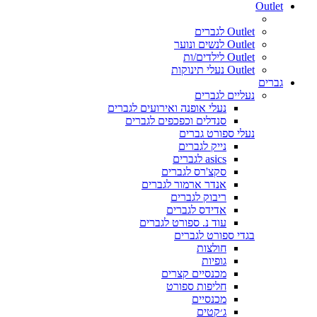
Outlet
Outlet לגברים
Outlet לנשים ונוער
Outlet לילדים/ות
Outlet נעלי תינוקות
גברים
נעליים לגברים
נעלי אופנה ואירועים לגברים
סנדלים וכפכפים לגברים
נעלי ספורט גברים
נייק לגברים
asics לגברים
סקצ'רס לגברים
אנדר ארמור לגברים
ריבוק לגברים
אדידס לגברים
עוד נ. ספורט לגברים
בגדי ספורט לגברים
חולצות
גופיות
מכנסיים קצרים
חליפות ספורט
מכנסיים
ג׳קטים