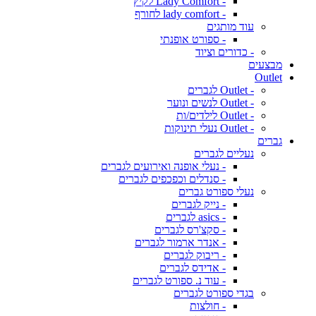
- Lady Comfort לקיץ
- lady comfort לחורף
עוד מותגים
- ספורט אופנתי
- כדורים וציוד
מבצעים
Outlet
- Outlet לגברים
- Outlet לנשים ונוער
- Outlet לילדים/ות
- Outlet נעלי תינוקות
גברים
נעליים לגברים
- נעלי אופנה ואירועים לגברים
- סנדלים וכפכפים לגברים
נעלי ספורט גברים
- נייק לגברים
- asics לגברים
- סקצ'רס לגברים
- אנדר ארמור לגברים
- ריבוק לגברים
- אדידס לגברים
- עוד נ. ספורט לגברים
בגדי ספורט לגברים
- חולצות