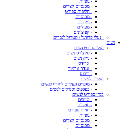
- גופיות
- מכנסיים קצרים
- חליפות ספורט
- מכנסיים
- ג׳קטים
- מעילים
- קפוצ'ונים
- נעלי כדורגל / קטרגל לגברים
נשים
נעלי ספורט נשים
- סקצ'רס נשים
- נייק נשים
- אדידס
- אנדר ארמור
- ריבוק
נעליים לנשים
- מגפיים ונעליים לחורף לנשים
- כפכפים וסנדלים לנשים
בגדי ספורט לנשים
- טייצים
- חולצות
- חזיות ספורט
- גופיות
- מכנסיים קצרים
- מכנסיים