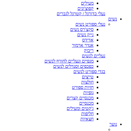
מעילים
קפוצ'ונים
נעלי כדורגל / קטרגל לגברים
נשים
נעלי ספורט נשים
סקצ'רס נשים
נייק נשים
אדידס
אנדר ארמור
ריבוק
נעליים לנשים
מגפיים ונעליים לחורף לנשים
כפכפים וסנדלים לנשים
בגדי ספורט לנשים
טייצים
חולצות
חזיות ספורט
גופיות
מכנסיים קצרים
מכנסיים
ג'קטים ומעילים
חליפות
חצאיות
נוער