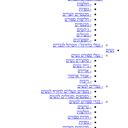
- חולצות
- גופיות
- מכנסיים קצרים
- חליפות ספורט
- מכנסיים
- ג׳קטים
- מעילים
- קפוצ'ונים
- נעלי כדורגל / קטרגל לגברים
נשים
- נעלי ספורט נשים
- סקצ'רס נשים
- נייק נשים
- אדידס
- אנדר ארמור
- ריבוק
- נעליים לנשים
- מגפיים ונעליים לחורף לנשים
- כפכפים וסנדלים לנשים
- בגדי ספורט לנשים
- טייצים
- חולצות
- חזיות ספורט
- גופיות
- מכנסיים קצרים