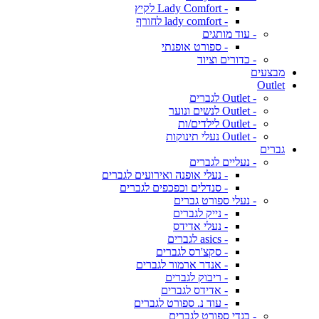
- Lady Comfort לקיץ
- lady comfort לחורף
- עוד מותגים
- ספורט אופנתי
- כדורים וציוד
מבצעים
Outlet
- Outlet לגברים
- Outlet לנשים ונוער
- Outlet לילדים/ות
- Outlet נעלי תינוקות
גברים
- נעליים לגברים
- נעלי אופנה ואירועים לגברים
- סנדלים וכפכפים לגברים
- נעלי ספורט גברים
- נייק לגברים
- נעלי אדידס
- asics לגברים
- סקצ'רס לגברים
- אנדר ארמור לגברים
- ריבוק לגברים
- אדידס לגברים
- עוד נ. ספורט לגברים
- בגדי ספורט לגברים