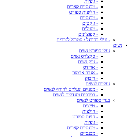
- גופיות
- מכנסיים קצרים
- חליפות ספורט
- מכנסיים
- ג׳קטים
- מעילים
- קפוצ'ונים
- נעלי כדורגל / קטרגל לגברים
נשים
נעלי ספורט נשים
- סקצ'רס נשים
- נייק נשים
- אדידס
- אנדר ארמור
- ריבוק
נעליים לנשים
- מגפיים ונעליים לחורף לנשים
- כפכפים וסנדלים לנשים
בגדי ספורט לנשים
- טייצים
- חולצות
- חזיות ספורט
- גופיות
- מכנסיים קצרים
- מכנסיים