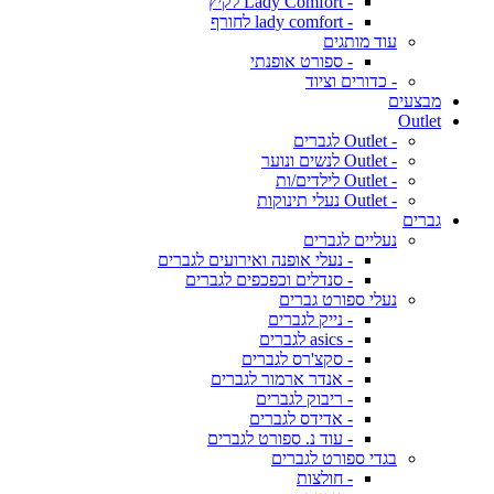
- Lady Comfort לקיץ
- lady comfort לחורף
עוד מותגים
- ספורט אופנתי
- כדורים וציוד
מבצעים
Outlet
- Outlet לגברים
- Outlet לנשים ונוער
- Outlet לילדים/ות
- Outlet נעלי תינוקות
גברים
נעליים לגברים
- נעלי אופנה ואירועים לגברים
- סנדלים וכפכפים לגברים
נעלי ספורט גברים
- נייק לגברים
- asics לגברים
- סקצ'רס לגברים
- אנדר ארמור לגברים
- ריבוק לגברים
- אדידס לגברים
- עוד נ. ספורט לגברים
בגדי ספורט לגברים
- חולצות