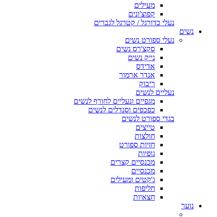
מעילים
קפוצ'ונים
נעלי כדורגל / קטרגל לגברים
נשים
נעלי ספורט נשים
סקצ'רס נשים
נייק נשים
אדידס
אנדר ארמור
ריבוק
נעליים לנשים
מגפיים ונעליים לחורף לנשים
כפכפים וסנדלים לנשים
בגדי ספורט לנשים
טייצים
חולצות
חזיות ספורט
גופיות
מכנסיים קצרים
מכנסיים
ג'קטים ומעילים
חליפות
חצאיות
נוער