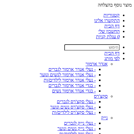
מוצר נוסף בהצלחה
קטגוריות
התקשרו אלינו
דף הבית
החשבון שלי
0
עגלת קניות
דף הבית
לפי מותג
אנדר ארמור
- נעלי אנדר ארמור לגברים
- נעלי אנדר ארמור לנשים ונוער
- נעלי אנדר ארמור לילדים/ות
- בגדי אנדר ארמור לגברים
- בגדי אנדר ארמור נשים
סקצ'רס
- נעלי סקצ'רס לגברים
- נעלי סקצ'רס נשים ונוער
- נעלי סקצ'רס לילדים/ות
נייק
- נעלי נייק לגברים
- נעלי נייק נשים ונוער
- נעלי נייק לילדים/ות