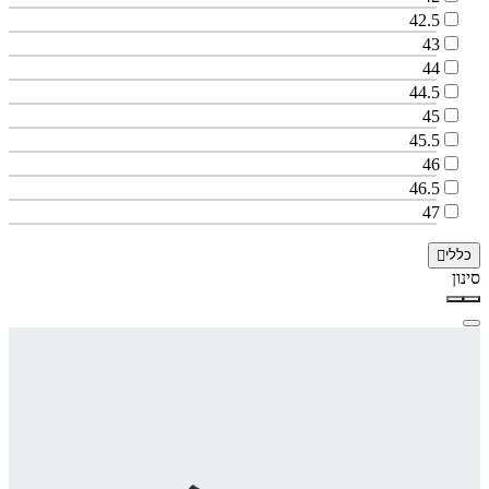
42.5
43
44
44.5
45
45.5
46
46.5
47
כללי
סינון