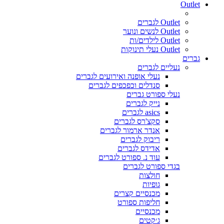
Outlet
Outlet לגברים
Outlet לנשים ונוער
Outlet לילדים/ות
Outlet נעלי תינוקות
גברים
נעליים לגברים
נעלי אופנה ואירועים לגברים
סנדלים וכפכפים לגברים
נעלי ספורט גברים
נייק לגברים
asics לגברים
סקצ'רס לגברים
אנדר ארמור לגברים
ריבוק לגברים
אדידס לגברים
עוד נ. ספורט לגברים
בגדי ספורט לגברים
חולצות
גופיות
מכנסיים קצרים
חליפות ספורט
מכנסיים
ג׳קטים