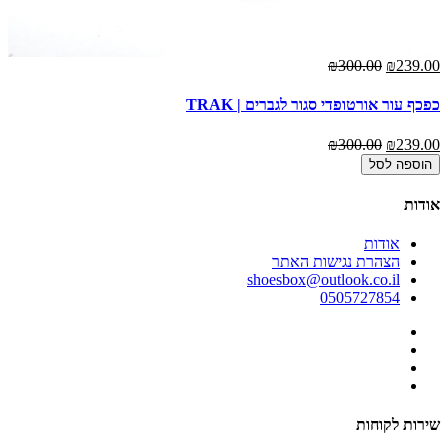
00
₪300.00
₪239.00
כפכף עור אורטופדי סגור לגברים | TRAK
מג
00
₪300.00
₪239.00
הוספה לסל
אודות
אודות
הצהרת נגישות האתר
shoesbox@outlook.co.il
0505727854
שירות לקוחות