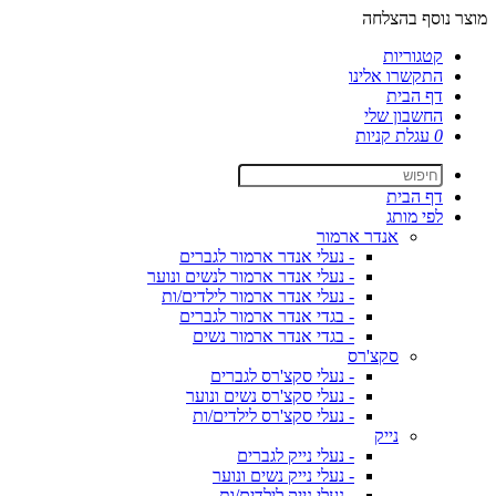
מוצר נוסף בהצלחה
קטגוריות
התקשרו אלינו
דף הבית
החשבון שלי
0
עגלת קניות
דף הבית
לפי מותג
אנדר ארמור
- נעלי אנדר ארמור לגברים
- נעלי אנדר ארמור לנשים ונוער
- נעלי אנדר ארמור לילדים/ות
- בגדי אנדר ארמור לגברים
- בגדי אנדר ארמור נשים
סקצ'רס
- נעלי סקצ'רס לגברים
- נעלי סקצ'רס נשים ונוער
- נעלי סקצ'רס לילדים/ות
נייק
- נעלי נייק לגברים
- נעלי נייק נשים ונוער
- נעלי נייק לילדים/ות