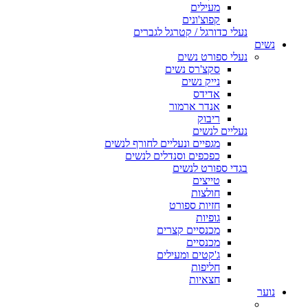
מעילים
קפוצ'ונים
נעלי כדורגל / קטרגל לגברים
נשים
נעלי ספורט נשים
סקצ'רס נשים
נייק נשים
אדידס
אנדר ארמור
ריבוק
נעליים לנשים
מגפיים ונעליים לחורף לנשים
כפכפים וסנדלים לנשים
בגדי ספורט לנשים
טייצים
חולצות
חזיות ספורט
גופיות
מכנסיים קצרים
מכנסיים
ג'קטים ומעילים
חליפות
חצאיות
נוער