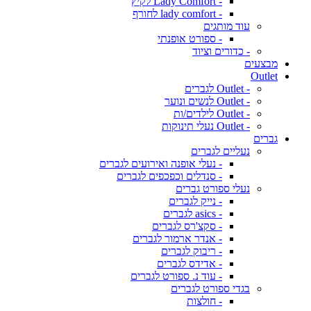
- Lady Comfort לקיץ
- lady comfort לחורף
עוד מותגים
- ספורט אופנתי
- כדורים וציוד
מבצעים
Outlet
- Outlet לגברים
- Outlet לנשים ונוער
- Outlet לילדים/ות
- Outlet נעלי תינוקות
גברים
נעליים לגברים
- נעלי אופנה ואירועים לגברים
- סנדלים וכפכפים לגברים
נעלי ספורט גברים
- נייק לגברים
- asics לגברים
- סקצ'רס לגברים
- אנדר ארמור לגברים
- ריבוק לגברים
- אדידס לגברים
- עוד נ. ספורט לגברים
בגדי ספורט לגברים
- חולצות