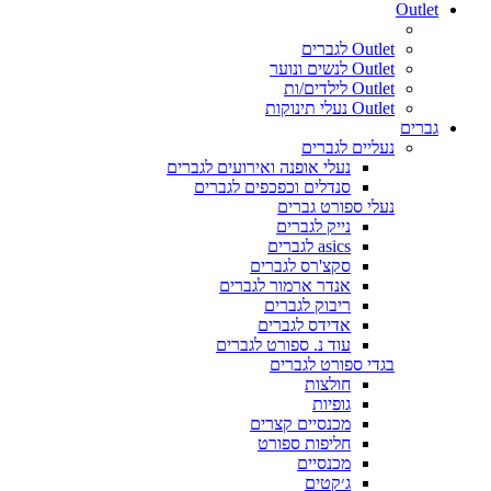
Outlet
Outlet לגברים
Outlet לנשים ונוער
Outlet לילדים/ות
Outlet נעלי תינוקות
גברים
נעליים לגברים
נעלי אופנה ואירועים לגברים
סנדלים וכפכפים לגברים
נעלי ספורט גברים
נייק לגברים
asics לגברים
סקצ'רס לגברים
אנדר ארמור לגברים
ריבוק לגברים
אדידס לגברים
עוד נ. ספורט לגברים
בגדי ספורט לגברים
חולצות
גופיות
מכנסיים קצרים
חליפות ספורט
מכנסיים
ג׳קטים