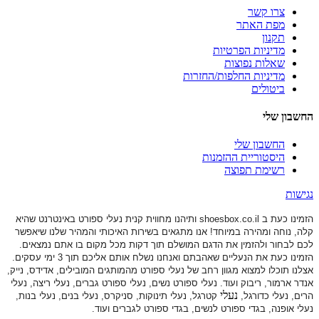
צרו קשר
מפת האתר
תקנון
מדיניות הפרטיות
שאלות נפוצות
מדיניות החלפות/החזרות
ביטולים
החשבון שלי
החשבון שלי
היסטוריית ההזמנות
רשימת תפוצה
נגישות
הזמינו כעת ב shoesbox.co.il ותיהנו מחווית קנית נעלי ספורט באינטרנט שהיא
קלה, נוחה ומהירה במיוחד! אנו מתגאים בשירות האיכותי והמהיר שלנו שיאפשר
לכם לבחור ולהזמין את הדגם המושלם תוך דקות מכל מקום בו אתם נמצאים.
הזמינו כעת את הנעליים שאהבתם ואנחנו נשלח אותם אליכם תוך 3 ימי עסקים.
אצלנו תוכלו למצוא מגוון רחב של נעלי ספורט
מהמותגים המובילים, אדידס, נייק,
אנדר ארמור, ריבוק ועוד. נעלי ספורט
נשים, נעלי ספורט גברים, נעלי ריצה, נעלי
נעלי
הרים, נעלי כדורגל,
קטרגל, נעלי תינוקות,
סניקרס, נעלי בנים, נעלי בנות,
נעלי אופנה, בגדי ספורט לנשים, בגדי ספורט לגברים ועוד.