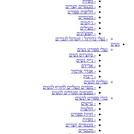
- גופיות
- מכנסיים קצרים
- חליפות ספורט
- מכנסיים
- ג׳קטים
- מעילים
- קפוצ'ונים
- נעלי כדורגל / קטרגל לגברים
נשים
נעלי ספורט נשים
- סקצ'רס נשים
- נייק נשים
- אדידס
- אנדר ארמור
- ריבוק
נעליים לנשים
- מגפיים ונעליים לחורף לנשים
- כפכפים וסנדלים לנשים
בגדי ספורט לנשים
- טייצים
- חולצות
- חזיות ספורט
- גופיות
- מכנסיים קצרים
- מכנסיים