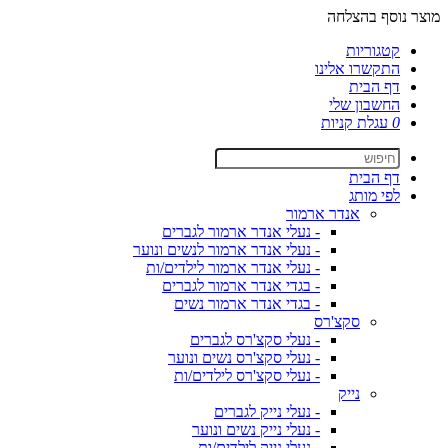
מוצר נוסף בהצלחה
קטגוריות
התקשרו אלינו
דף הבית
החשבון שלי
0
עגלת קניות
דף הבית
לפי מותג
אנדר ארמור
- נעלי אנדר ארמור לגברים
- נעלי אנדר ארמור לנשים ונוער
- נעלי אנדר ארמור לילדים/ות
- בגדי אנדר ארמור לגברים
- בגדי אנדר ארמור נשים
סקצ'רס
- נעלי סקצ'רס לגברים
- נעלי סקצ'רס נשים ונוער
- נעלי סקצ'רס לילדים/ות
נייק
- נעלי נייק לגברים
- נעלי נייק נשים ונוער
- נעלי נייק לילדים/ות