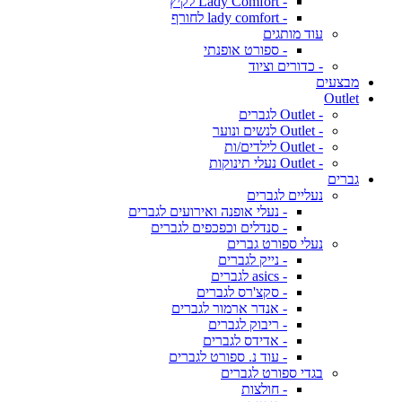
- Lady Comfort לקיץ
- lady comfort לחורף
עוד מותגים
- ספורט אופנתי
- כדורים וציוד
מבצעים
Outlet
- Outlet לגברים
- Outlet לנשים ונוער
- Outlet לילדים/ות
- Outlet נעלי תינוקות
גברים
נעליים לגברים
- נעלי אופנה ואירועים לגברים
- סנדלים וכפכפים לגברים
נעלי ספורט גברים
- נייק לגברים
- asics לגברים
- סקצ'רס לגברים
- אנדר ארמור לגברים
- ריבוק לגברים
- אדידס לגברים
- עוד נ. ספורט לגברים
בגדי ספורט לגברים
- חולצות