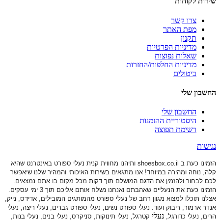
שירות לקוחות
צרו קשר
מפת האתר
תקנון
מדיניות הפרטיות
שאלות נפוצות
מדיניות החלפות/החזרות
ביטולים
החשבון שלי
החשבון שלי
היסטוריית ההזמנות
רשימת תפוצה
נגישות
הזמינו כעת ב shoesbox.co.il ותיהנו מחווית קנית נעלי ספורט באינטרנט שהיא
קלה, נוחה ומהירה במיוחד! אנו מתגאים בשירות האיכותי והמהיר שלנו שיאפשר
לכם לבחור ולהזמין את הדגם המושלם תוך דקות מכל מקום בו אתם נמצאים.
הזמינו כעת את הנעליים שאהבתם ואנחנו נשלח אותם אליכם תוך 3 ימי עסקים.
אצלנו תוכלו למצוא מגוון רחב של נעלי ספורט
מהמותגים המובילים, אדידס, נייק,
אנדר ארמור, ריבוק ועוד. נעלי ספורט
נשים, נעלי ספורט גברים, נעלי ריצה, נעלי
נעלי
הרים, נעלי כדורגל,
קטרגל, נעלי תינוקות,
סניקרס, נעלי בנים, נעלי בנות,