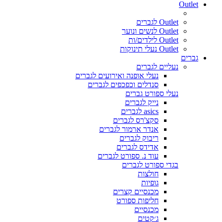
Outlet
Outlet לגברים
Outlet לנשים ונוער
Outlet לילדים/ות
Outlet נעלי תינוקות
גברים
נעליים לגברים
נעלי אופנה ואירועים לגברים
סנדלים וכפכפים לגברים
נעלי ספורט גברים
נייק לגברים
asics לגברים
סקצ'רס לגברים
אנדר ארמור לגברים
ריבוק לגברים
אדידס לגברים
עוד נ. ספורט לגברים
בגדי ספורט לגברים
חולצות
גופיות
מכנסיים קצרים
חליפות ספורט
מכנסיים
ג׳קטים