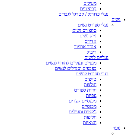
מעילים
קפוצ'ונים
נעלי כדורגל / קטרגל לגברים
נשים
נעלי ספורט נשים
סקצ'רס נשים
נייק נשים
אדידס
אנדר ארמור
ריבוק
נעליים לנשים
מגפיים ונעליים לחורף לנשים
כפכפים וסנדלים לנשים
בגדי ספורט לנשים
טייצים
חולצות
חזיות ספורט
גופיות
מכנסיים קצרים
מכנסיים
ג'קטים ומעילים
חליפות
חצאיות
נוער