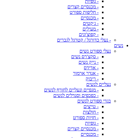
- גופיות
- מכנסיים קצרים
- חליפות ספורט
- מכנסיים
- ג׳קטים
- מעילים
- קפוצ'ונים
- נעלי כדורגל / קטרגל לגברים
נשים
נעלי ספורט נשים
- סקצ'רס נשים
- נייק נשים
- אדידס
- אנדר ארמור
- ריבוק
נעליים לנשים
- מגפיים ונעליים לחורף לנשים
- כפכפים וסנדלים לנשים
בגדי ספורט לנשים
- טייצים
- חולצות
- חזיות ספורט
- גופיות
- מכנסיים קצרים
- מכנסיים