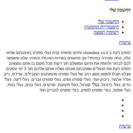
החשבון שלי
החשבון שלי
היסטוריית ההזמנות
רשימת תפוצה
נגישות
הזמינו כעת ב shoesbox.co.il ותיהנו מחווית קנית נעלי ספורט באינטרנט שהיא
קלה, נוחה ומהירה במיוחד! אנו מתגאים בשירות האיכותי והמהיר שלנו שיאפשר
לכם לבחור ולהזמין את הדגם המושלם תוך דקות מכל מקום בו אתם נמצאים.
הזמינו כעת את הנעליים שאהבתם ואנחנו נשלח אותם אליכם תוך 3 ימי עסקים.
אצלנו תוכלו למצוא מגוון רחב של נעלי ספורט
מהמותגים המובילים, אדידס, נייק,
אנדר ארמור, ריבוק ועוד. נעלי ספורט
נשים, נעלי ספורט גברים, נעלי ריצה, נעלי
נעלי
הרים, נעלי כדורגל,
קטרגל, נעלי תינוקות,
סניקרס, נעלי בנים, נעלי בנות,
נעלי אופנה, בגדי ספורט לנשים, בגדי ספורט לגברים ועוד.
נגישות