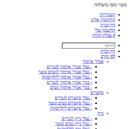
מוצר נוסף בהצלחה
קטגוריות
התקשרו אלינו
דף הבית
החשבון שלי
0
עגלת קניות
דף הבית
לפי מותג
אנדר ארמור
- נעלי אנדר ארמור לגברים
- נעלי אנדר ארמור לנשים ונוער
- נעלי אנדר ארמור לילדים/ות
- בגדי אנדר ארמור לגברים
- בגדי אנדר ארמור נשים
סקצ'רס
- נעלי סקצ'רס לגברים
- נעלי סקצ'רס נשים ונוער
- נעלי סקצ'רס לילדים/ות
נייק
- נעלי נייק לגברים
- נעלי נייק נשים ונוער
- נעלי נייק לילדים/ות