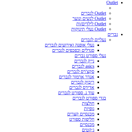
Outlet
Outlet לגברים
Outlet לנשים ונוער
Outlet לילדים/ות
Outlet נעלי תינוקות
גברים
נעליים לגברים
נעלי אופנה ואירועים לגברים
סנדלים וכפכפים לגברים
נעלי ספורט גברים
נייק לגברים
asics לגברים
סקצ'רס לגברים
אנדר ארמור לגברים
ריבוק לגברים
אדידס לגברים
עוד נ. ספורט לגברים
בגדי ספורט לגברים
חולצות
גופיות
מכנסיים קצרים
חליפות ספורט
מכנסיים
ג׳קטים