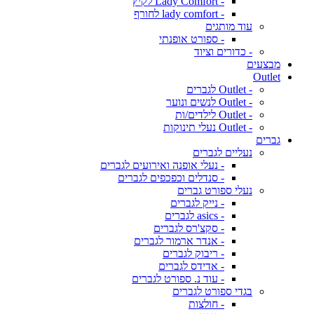
- Lady Comfort לקיץ
- lady comfort לחורף
עוד מותגים
- ספורט אופנתי
- כדורים וציוד
מבצעים
Outlet
- Outlet לגברים
- Outlet לנשים ונוער
- Outlet לילדים/ות
- Outlet נעלי תינוקות
גברים
נעליים לגברים
- נעלי אופנה ואירועים לגברים
- סנדלים וכפכפים לגברים
נעלי ספורט גברים
- נייק לגברים
- asics לגברים
- סקצ'רס לגברים
- אנדר ארמור לגברים
- ריבוק לגברים
- אדידס לגברים
- עוד נ. ספורט לגברים
בגדי ספורט לגברים
- חולצות