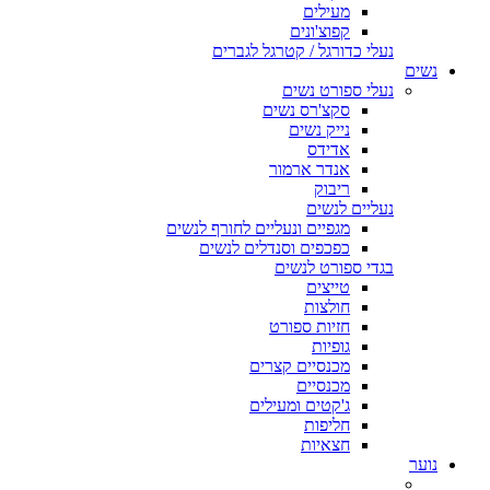
מעילים
קפוצ'ונים
נעלי כדורגל / קטרגל לגברים
נשים
נעלי ספורט נשים
סקצ'רס נשים
נייק נשים
אדידס
אנדר ארמור
ריבוק
נעליים לנשים
מגפיים ונעליים לחורף לנשים
כפכפים וסנדלים לנשים
בגדי ספורט לנשים
טייצים
חולצות
חזיות ספורט
גופיות
מכנסיים קצרים
מכנסיים
ג'קטים ומעילים
חליפות
חצאיות
נוער