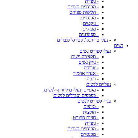
- גופיות
- מכנסיים קצרים
- חליפות ספורט
- מכנסיים
- ג׳קטים
- מעילים
- קפוצ'ונים
- נעלי כדורגל / קטרגל לגברים
נשים
נעלי ספורט נשים
- סקצ'רס נשים
- נייק נשים
- אדידס
- אנדר ארמור
- ריבוק
נעליים לנשים
- מגפיים ונעליים לחורף לנשים
- כפכפים וסנדלים לנשים
בגדי ספורט לנשים
- טייצים
- חולצות
- חזיות ספורט
- גופיות
- מכנסיים קצרים
- מכנסיים