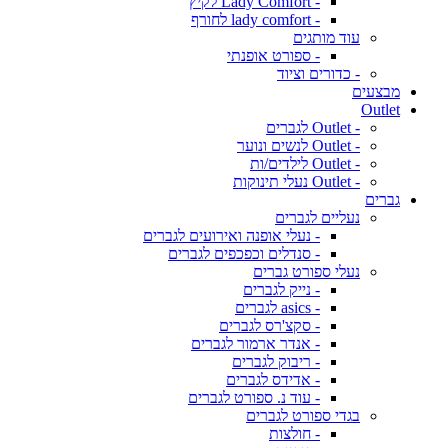
- Lady Comfort לקיץ
- lady comfort לחורף
עוד מותגים
- ספורט אופנתי
- כדורים וציוד
מבצעים
Outlet
- Outlet לגברים
- Outlet לנשים ונוער
- Outlet לילדים/ות
- Outlet נעלי תינוקות
גברים
נעליים לגברים
- נעלי אופנה ואירועים לגברים
- סנדלים וכפכפים לגברים
נעלי ספורט גברים
- נייק לגברים
- asics לגברים
- סקצ'רס לגברים
- אנדר ארמור לגברים
- ריבוק לגברים
- אדידס לגברים
- עוד נ. ספורט לגברים
בגדי ספורט לגברים
- חולצות