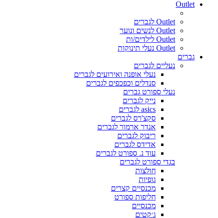
Outlet
Outlet לגברים
Outlet לנשים ונוער
Outlet לילדים/ות
Outlet נעלי תינוקות
גברים
נעליים לגברים
נעלי אופנה ואירועים לגברים
סנדלים וכפכפים לגברים
נעלי ספורט גברים
נייק לגברים
asics לגברים
סקצ'רס לגברים
אנדר ארמור לגברים
ריבוק לגברים
אדידס לגברים
עוד נ. ספורט לגברים
בגדי ספורט לגברים
חולצות
גופיות
מכנסיים קצרים
חליפות ספורט
מכנסיים
ג׳קטים