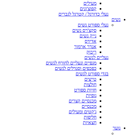
מעילים
קפוצ'ונים
נעלי כדורגל / קטרגל לגברים
נשים
נעלי ספורט נשים
סקצ'רס נשים
נייק נשים
אדידס
אנדר ארמור
ריבוק
נעליים לנשים
מגפיים ונעליים לחורף לנשים
כפכפים וסנדלים לנשים
בגדי ספורט לנשים
טייצים
חולצות
חזיות ספורט
גופיות
מכנסיים קצרים
מכנסיים
ג'קטים ומעילים
חליפות
חצאיות
נוער