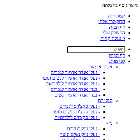
מוצר נוסף בהצלחה
קטגוריות
התקשרו אלינו
דף הבית
החשבון שלי
0
עגלת קניות
דף הבית
לפי מותג
אנדר ארמור
- נעלי אנדר ארמור לגברים
- נעלי אנדר ארמור לנשים ונוער
- נעלי אנדר ארמור לילדים/ות
- בגדי אנדר ארמור לגברים
- בגדי אנדר ארמור נשים
סקצ'רס
- נעלי סקצ'רס לגברים
- נעלי סקצ'רס נשים ונוער
- נעלי סקצ'רס לילדים/ות
נייק
- נעלי נייק לגברים
- נעלי נייק נשים ונוער
- נעלי נייק לילדים/ות