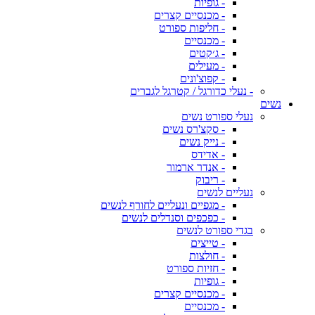
- גופיות
- מכנסיים קצרים
- חליפות ספורט
- מכנסיים
- ג׳קטים
- מעילים
- קפוצ'ונים
- נעלי כדורגל / קטרגל לגברים
נשים
נעלי ספורט נשים
- סקצ'רס נשים
- נייק נשים
- אדידס
- אנדר ארמור
- ריבוק
נעליים לנשים
- מגפיים ונעליים לחורף לנשים
- כפכפים וסנדלים לנשים
בגדי ספורט לנשים
- טייצים
- חולצות
- חזיות ספורט
- גופיות
- מכנסיים קצרים
- מכנסיים