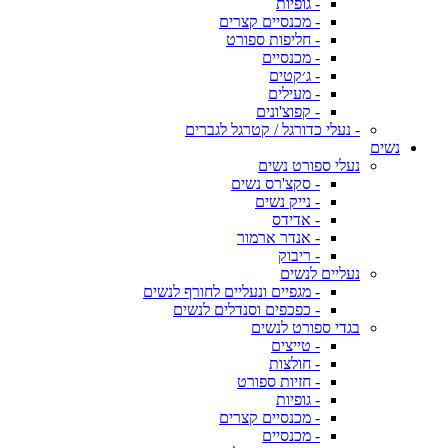
- גופיות
- מכנסיים קצרים
- חליפות ספורט
- מכנסיים
- ג׳קטים
- מעילים
- קפוצ'ונים
- נעלי כדורגל / קטרגל לגברים
נשים
נעלי ספורט נשים
- סקצ'רס נשים
- נייק נשים
- אדידס
- אנדר ארמור
- ריבוק
נעליים לנשים
- מגפיים ונעליים לחורף לנשים
- כפכפים וסנדלים לנשים
בגדי ספורט לנשים
- טייצים
- חולצות
- חזיות ספורט
- גופיות
- מכנסיים קצרים
- מכנסיים