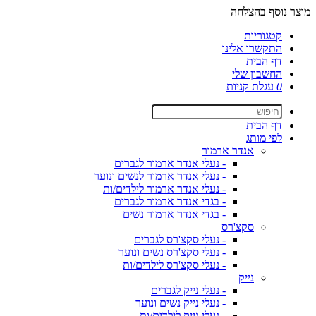
מוצר נוסף בהצלחה
קטגוריות
התקשרו אלינו
דף הבית
החשבון שלי
0
עגלת קניות
דף הבית
לפי מותג
אנדר ארמור
- נעלי אנדר ארמור לגברים
- נעלי אנדר ארמור לנשים ונוער
- נעלי אנדר ארמור לילדים/ות
- בגדי אנדר ארמור לגברים
- בגדי אנדר ארמור נשים
סקצ'רס
- נעלי סקצ'רס לגברים
- נעלי סקצ'רס נשים ונוער
- נעלי סקצ'רס לילדים/ות
נייק
- נעלי נייק לגברים
- נעלי נייק נשים ונוער
- נעלי נייק לילדים/ות