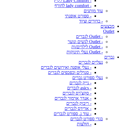
- Lady Comfort לקיץ
- lady comfort לחורף
עוד מותגים
- ספורט אופנתי
- כדורים וציוד
מבצעים
Outlet
- Outlet לגברים
- Outlet לנשים ונוער
- Outlet לילדים/ות
- Outlet נעלי תינוקות
גברים
נעליים לגברים
- נעלי אופנה ואירועים לגברים
- סנדלים וכפכפים לגברים
נעלי ספורט גברים
- נייק לגברים
- asics לגברים
- סקצ'רס לגברים
- אנדר ארמור לגברים
- ריבוק לגברים
- אדידס לגברים
- עוד נ. ספורט לגברים
בגדי ספורט לגברים
- חולצות