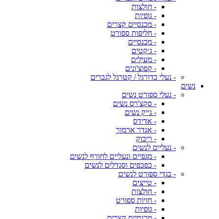
- חולצות
- גופיות
- מכנסיים קצרים
- חליפות ספורט
- מכנסיים
- ג׳קטים
- מעילים
- קפוצ'ונים
- נעלי כדורגל / קטרגל לגברים
נשים
- נעלי ספורט נשים
- סקצ'רס נשים
- נייק נשים
- אדידס
- אנדר ארמור
- ריבוק
- נעליים לנשים
- מגפיים ונעליים לחורף לנשים
- כפכפים וסנדלים לנשים
- בגדי ספורט לנשים
- טייצים
- חולצות
- חזיות ספורט
- גופיות
- מכנסיים קצרים