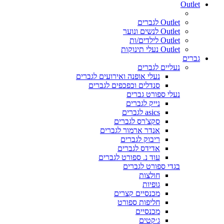
Outlet
Outlet לגברים
Outlet לנשים ונוער
Outlet לילדים/ות
Outlet נעלי תינוקות
גברים
נעליים לגברים
נעלי אופנה ואירועים לגברים
סנדלים וכפכפים לגברים
נעלי ספורט גברים
נייק לגברים
asics לגברים
סקצ'רס לגברים
אנדר ארמור לגברים
ריבוק לגברים
אדידס לגברים
עוד נ. ספורט לגברים
בגדי ספורט לגברים
חולצות
גופיות
מכנסיים קצרים
חליפות ספורט
מכנסיים
ג׳קטים