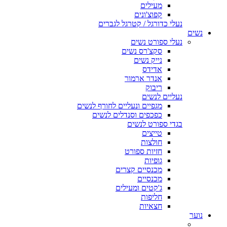
מעילים
קפוצ'ונים
נעלי כדורגל / קטרגל לגברים
נשים
נעלי ספורט נשים
סקצ'רס נשים
נייק נשים
אדידס
אנדר ארמור
ריבוק
נעליים לנשים
מגפיים ונעליים לחורף לנשים
כפכפים וסנדלים לנשים
בגדי ספורט לנשים
טייצים
חולצות
חזיות ספורט
גופיות
מכנסיים קצרים
מכנסיים
ג'קטים ומעילים
חליפות
חצאיות
נוער