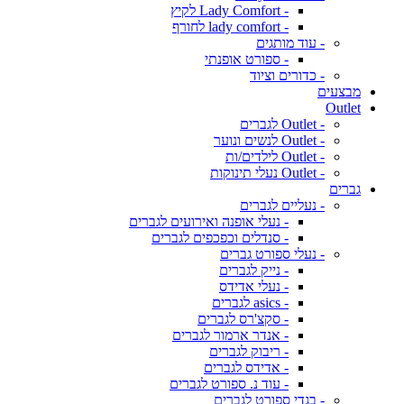
- Lady Comfort לקיץ
- lady comfort לחורף
- עוד מותגים
- ספורט אופנתי
- כדורים וציוד
מבצעים
Outlet
- Outlet לגברים
- Outlet לנשים ונוער
- Outlet לילדים/ות
- Outlet נעלי תינוקות
גברים
- נעליים לגברים
- נעלי אופנה ואירועים לגברים
- סנדלים וכפכפים לגברים
- נעלי ספורט גברים
- נייק לגברים
- נעלי אדידס
- asics לגברים
- סקצ'רס לגברים
- אנדר ארמור לגברים
- ריבוק לגברים
- אדידס לגברים
- עוד נ. ספורט לגברים
- בגדי ספורט לגברים