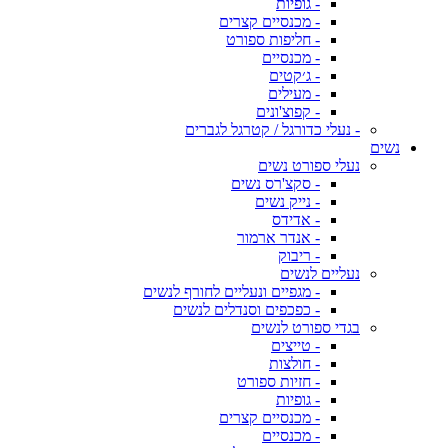
- גופיות
- מכנסיים קצרים
- חליפות ספורט
- מכנסיים
- ג׳קטים
- מעילים
- קפוצ'ונים
- נעלי כדורגל / קטרגל לגברים
נשים
נעלי ספורט נשים
- סקצ'רס נשים
- נייק נשים
- אדידס
- אנדר ארמור
- ריבוק
נעליים לנשים
- מגפיים ונעליים לחורף לנשים
- כפכפים וסנדלים לנשים
בגדי ספורט לנשים
- טייצים
- חולצות
- חזיות ספורט
- גופיות
- מכנסיים קצרים
- מכנסיים