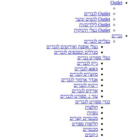
Outlet
Outlet לגברים
Outlet לנשים ונוער
Outlet לילדים/ות
Outlet נעלי תינוקות
גברים
נעליים לגברים
נעלי אופנה ואירועים לגברים
סנדלים וכפכפים לגברים
נעלי ספורט גברים
נייק לגברים
asics לגברים
סקצ'רס לגברים
אנדר ארמור לגברים
ריבוק לגברים
אדידס לגברים
עוד נ. ספורט לגברים
בגדי ספורט לגברים
חולצות
גופיות
מכנסיים קצרים
חליפות ספורט
מכנסיים
ג׳קטים