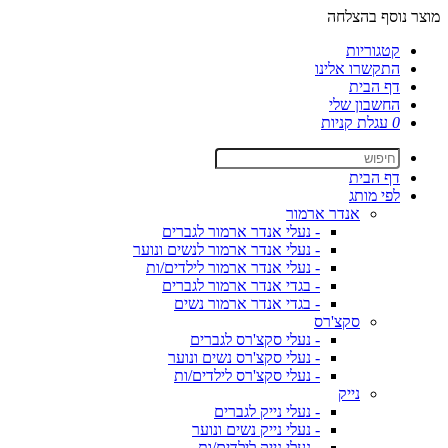
מוצר נוסף בהצלחה
קטגוריות
התקשרו אלינו
דף הבית
החשבון שלי
0
עגלת קניות
דף הבית
לפי מותג
אנדר ארמור
- נעלי אנדר ארמור לגברים
- נעלי אנדר ארמור לנשים ונוער
- נעלי אנדר ארמור לילדים/ות
- בגדי אנדר ארמור לגברים
- בגדי אנדר ארמור נשים
סקצ'רס
- נעלי סקצ'רס לגברים
- נעלי סקצ'רס נשים ונוער
- נעלי סקצ'רס לילדים/ות
נייק
- נעלי נייק לגברים
- נעלי נייק נשים ונוער
- נעלי נייק לילדים/ות