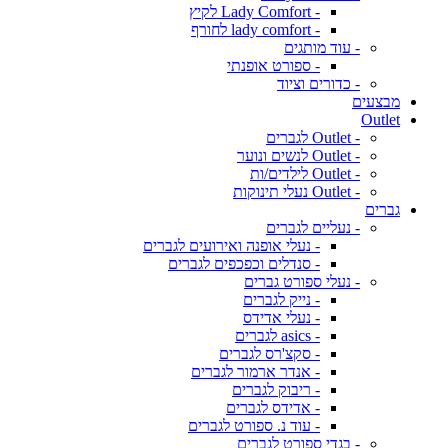
- Lady Comfort לקיץ
- lady comfort לחורף
- עוד מותגים
- ספורט אופנתי
- כדורים וציוד
מבצעים
Outlet
- Outlet לגברים
- Outlet לנשים ונוער
- Outlet לילדים/ות
- Outlet נעלי תינוקות
גברים
- נעליים לגברים
- נעלי אופנה ואירועים לגברים
- סנדלים וכפכפים לגברים
- נעלי ספורט גברים
- נייק לגברים
- נעלי אדידס
- asics לגברים
- סקצ'רס לגברים
- אנדר ארמור לגברים
- ריבוק לגברים
- אדידס לגברים
- עוד נ. ספורט לגברים
- בגדי ספורט לגברים