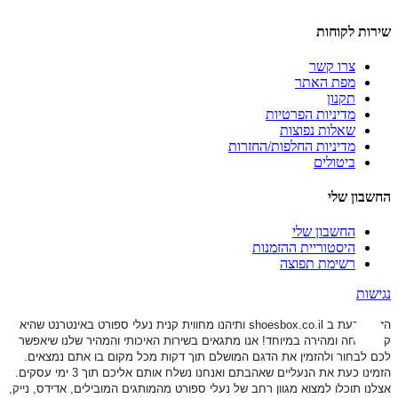
שירות לקוחות
צרו קשר
מפת האתר
תקנון
מדיניות הפרטיות
שאלות נפוצות
מדיניות החלפות/החזרות
ביטולים
החשבון שלי
החשבון שלי
היסטוריית ההזמנות
רשימת תפוצה
נגישות
הזמינו כעת ב shoesbox.co.il ותיהנו מחווית קנית נעלי ספורט באינטרנט שהיא
קלה, נוחה ומהירה במיוחד! אנו מתגאים בשירות האיכותי והמהיר שלנו שיאפשר
לכם לבחור ולהזמין את הדגם המושלם תוך דקות מכל מקום בו אתם נמצאים.
הזמינו כעת את הנעליים שאהבתם ואנחנו נשלח אותם אליכם תוך 3 ימי עסקים.
אצלנו תוכלו למצוא מגוון רחב של נעלי ספורט
מהמותגים המובילים, אדידס, נייק,