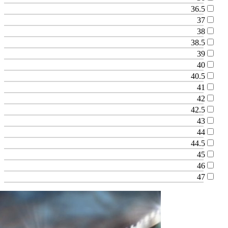
36.5
37
38
38.5
39
40
40.5
41
42
42.5
43
44
44.5
45
46
47