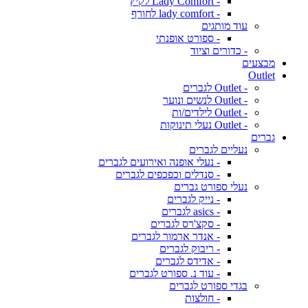
- Lady Comfort לקיץ
- lady comfort לחורף
עוד מותגים
- ספורט אופנתי
- כדורים וציוד
מבצעים
Outlet
- Outlet לגברים
- Outlet לנשים ונוער
- Outlet לילדים/ות
- Outlet נעלי תינוקות
גברים
נעליים לגברים
- נעלי אופנה ואירועים לגברים
- סנדלים וכפכפים לגברים
נעלי ספורט גברים
- נייק לגברים
- asics לגברים
- סקצ'רס לגברים
- אנדר ארמור לגברים
- ריבוק לגברים
- אדידס לגברים
- עוד נ. ספורט לגברים
בגדי ספורט לגברים
- חולצות