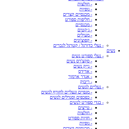
- חולצות
- גופיות
- מכנסיים קצרים
- חליפות ספורט
- מכנסיים
- ג׳קטים
- מעילים
- קפוצ'ונים
- נעלי כדורגל / קטרגל לגברים
נשים
- נעלי ספורט נשים
- סקצ'רס נשים
- נייק נשים
- אדידס
- אנדר ארמור
- ריבוק
- נעליים לנשים
- מגפיים ונעליים לחורף לנשים
- כפכפים וסנדלים לנשים
- בגדי ספורט לנשים
- טייצים
- חולצות
- חזיות ספורט
- גופיות
- מכנסיים קצרים