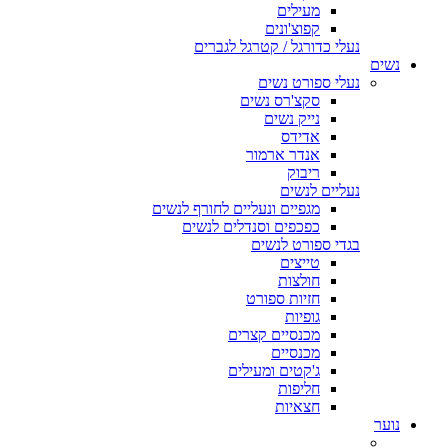
מעילים
קפוצ'ונים
נעלי כדורגל / קטרגל לגברים
נשים
נעלי ספורט נשים
סקצ'רס נשים
נייק נשים
אדידס
אנדר ארמור
ריבוק
נעליים לנשים
מגפיים ונעליים לחורף לנשים
כפכפים וסנדלים לנשים
בגדי ספורט לנשים
טייצים
חולצות
חזיות ספורט
גופיות
מכנסיים קצרים
מכנסיים
ג'קטים ומעילים
חליפות
חצאיות
נוער