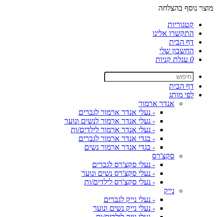
מוצר נוסף בהצלחה
קטגוריות
התקשרו אלינו
דף הבית
החשבון שלי
0
עגלת קניות
דף הבית
לפי מותג
אנדר ארמור
- נעלי אנדר ארמור לגברים
- נעלי אנדר ארמור לנשים ונוער
- נעלי אנדר ארמור לילדים/ות
- בגדי אנדר ארמור לגברים
- בגדי אנדר ארמור נשים
סקצ'רס
- נעלי סקצ'רס לגברים
- נעלי סקצ'רס נשים ונוער
- נעלי סקצ'רס לילדים/ות
נייק
- נעלי נייק לגברים
- נעלי נייק נשים ונוער
- נעלי נייק לילדים/ות