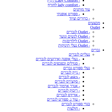
- Lady Comfort לקיץ
- lady comfort לחורף
עוד מותגים
- ספורט אופנתי
- כדורים וציוד
מבצעים
Outlet
- Outlet לגברים
- Outlet לנשים ונוער
- Outlet לילדים/ות
- Outlet נעלי תינוקות
גברים
נעליים לגברים
- נעלי אופנה ואירועים לגברים
- סנדלים וכפכפים לגברים
נעלי ספורט גברים
- נייק לגברים
- asics לגברים
- סקצ'רס לגברים
- אנדר ארמור לגברים
- ריבוק לגברים
- אדידס לגברים
- עוד נ. ספורט לגברים
בגדי ספורט לגברים
- חולצות