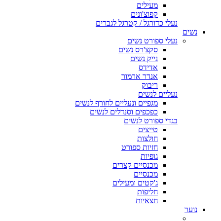
מעילים
קפוצ'ונים
נעלי כדורגל / קטרגל לגברים
נשים
נעלי ספורט נשים
סקצ'רס נשים
נייק נשים
אדידס
אנדר ארמור
ריבוק
נעליים לנשים
מגפיים ונעליים לחורף לנשים
כפכפים וסנדלים לנשים
בגדי ספורט לנשים
טייצים
חולצות
חזיות ספורט
גופיות
מכנסיים קצרים
מכנסיים
ג'קטים ומעילים
חליפות
חצאיות
נוער