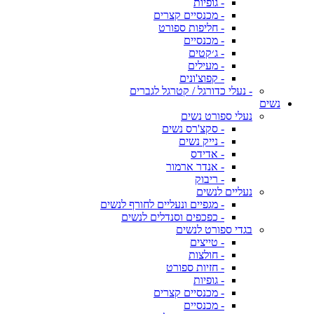
- גופיות
- מכנסיים קצרים
- חליפות ספורט
- מכנסיים
- ג׳קטים
- מעילים
- קפוצ'ונים
- נעלי כדורגל / קטרגל לגברים
נשים
נעלי ספורט נשים
- סקצ'רס נשים
- נייק נשים
- אדידס
- אנדר ארמור
- ריבוק
נעליים לנשים
- מגפיים ונעליים לחורף לנשים
- כפכפים וסנדלים לנשים
בגדי ספורט לנשים
- טייצים
- חולצות
- חזיות ספורט
- גופיות
- מכנסיים קצרים
- מכנסיים