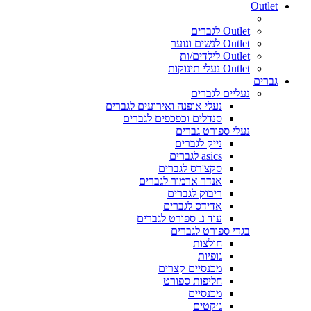
Outlet
Outlet לגברים
Outlet לנשים ונוער
Outlet לילדים/ות
Outlet נעלי תינוקות
גברים
נעליים לגברים
נעלי אופנה ואירועים לגברים
סנדלים וכפכפים לגברים
נעלי ספורט גברים
נייק לגברים
asics לגברים
סקצ'רס לגברים
אנדר ארמור לגברים
ריבוק לגברים
אדידס לגברים
עוד נ. ספורט לגברים
בגדי ספורט לגברים
חולצות
גופיות
מכנסיים קצרים
חליפות ספורט
מכנסיים
ג׳קטים