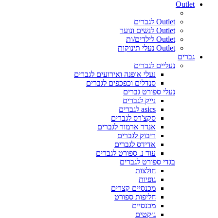
Outlet
Outlet לגברים
Outlet לנשים ונוער
Outlet לילדים/ות
Outlet נעלי תינוקות
גברים
נעליים לגברים
נעלי אופנה ואירועים לגברים
סנדלים וכפכפים לגברים
נעלי ספורט גברים
נייק לגברים
asics לגברים
סקצ'רס לגברים
אנדר ארמור לגברים
ריבוק לגברים
אדידס לגברים
עוד נ. ספורט לגברים
בגדי ספורט לגברים
חולצות
גופיות
מכנסיים קצרים
חליפות ספורט
מכנסיים
ג׳קטים