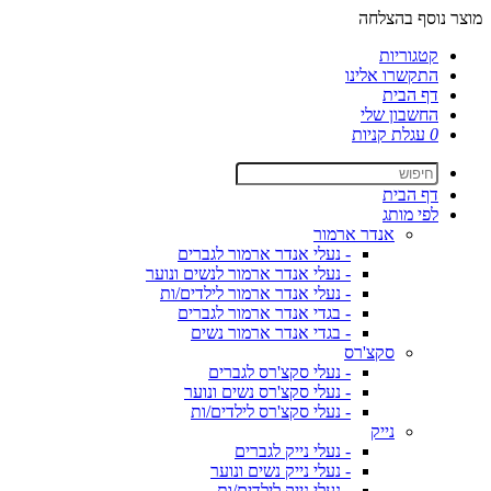
מוצר נוסף בהצלחה
קטגוריות
התקשרו אלינו
דף הבית
החשבון שלי
0
עגלת קניות
דף הבית
לפי מותג
אנדר ארמור
- נעלי אנדר ארמור לגברים
- נעלי אנדר ארמור לנשים ונוער
- נעלי אנדר ארמור לילדים/ות
- בגדי אנדר ארמור לגברים
- בגדי אנדר ארמור נשים
סקצ'רס
- נעלי סקצ'רס לגברים
- נעלי סקצ'רס נשים ונוער
- נעלי סקצ'רס לילדים/ות
נייק
- נעלי נייק לגברים
- נעלי נייק נשים ונוער
- נעלי נייק לילדים/ות