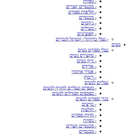
- גופיות
- מכנסיים קצרים
- חליפות ספורט
- מכנסיים
- ג׳קטים
- מעילים
- קפוצ'ונים
- נעלי כדורגל / קטרגל לגברים
נשים
נעלי ספורט נשים
- סקצ'רס נשים
- נייק נשים
- אדידס
- אנדר ארמור
- ריבוק
נעליים לנשים
- מגפיים ונעליים לחורף לנשים
- כפכפים וסנדלים לנשים
בגדי ספורט לנשים
- טייצים
- חולצות
- חזיות ספורט
- גופיות
- מכנסיים קצרים
- מכנסיים