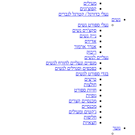
מעילים
קפוצ'ונים
נעלי כדורגל / קטרגל לגברים
נשים
נעלי ספורט נשים
סקצ'רס נשים
נייק נשים
אדידס
אנדר ארמור
ריבוק
נעליים לנשים
מגפיים ונעליים לחורף לנשים
כפכפים וסנדלים לנשים
בגדי ספורט לנשים
טייצים
חולצות
חזיות ספורט
גופיות
מכנסיים קצרים
מכנסיים
ג'קטים ומעילים
חליפות
חצאיות
נוער