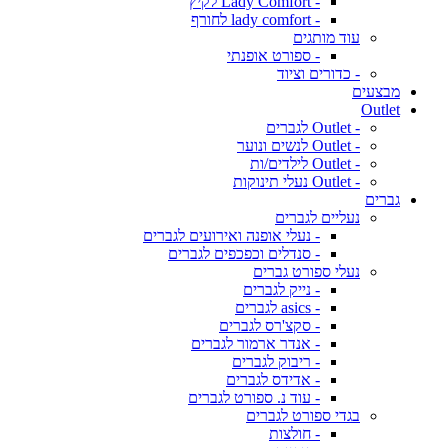
- Lady Comfort לקיץ
- lady comfort לחורף
עוד מותגים
- ספורט אופנתי
- כדורים וציוד
מבצעים
Outlet
- Outlet לגברים
- Outlet לנשים ונוער
- Outlet לילדים/ות
- Outlet נעלי תינוקות
גברים
נעליים לגברים
- נעלי אופנה ואירועים לגברים
- סנדלים וכפכפים לגברים
נעלי ספורט גברים
- נייק לגברים
- asics לגברים
- סקצ'רס לגברים
- אנדר ארמור לגברים
- ריבוק לגברים
- אדידס לגברים
- עוד נ. ספורט לגברים
בגדי ספורט לגברים
- חולצות