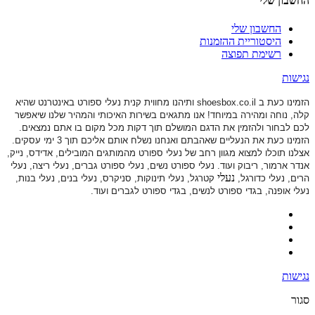
החשבון שלי
החשבון שלי
היסטוריית ההזמנות
רשימת תפוצה
נגישות
הזמינו כעת ב shoesbox.co.il ותיהנו מחווית קנית נעלי ספורט באינטרנט שהיא
קלה, נוחה ומהירה במיוחד! אנו מתגאים בשירות האיכותי והמהיר שלנו שיאפשר
לכם לבחור ולהזמין את הדגם המושלם תוך דקות מכל מקום בו אתם נמצאים.
הזמינו כעת את הנעליים שאהבתם ואנחנו נשלח אותם אליכם תוך 3 ימי עסקים.
אצלנו תוכלו למצוא מגוון רחב של נעלי ספורט
מהמותגים המובילים, אדידס, נייק,
אנדר ארמור, ריבוק ועוד. נעלי ספורט
נשים, נעלי ספורט גברים, נעלי ריצה, נעלי
נעלי
הרים, נעלי כדורגל,
קטרגל, נעלי תינוקות,
סניקרס, נעלי בנים, נעלי בנות,
נעלי אופנה, בגדי ספורט לנשים, בגדי ספורט לגברים ועוד.
נגישות
סגור