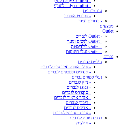
- Lady Comfort לקיץ
- lady comfort לחורף
עוד מותגים
- ספורט אופנתי
- כדורים וציוד
מבצעים
Outlet
- Outlet לגברים
- Outlet לנשים ונוער
- Outlet לילדים/ות
- Outlet נעלי תינוקות
גברים
נעליים לגברים
- נעלי אופנה ואירועים לגברים
- סנדלים וכפכפים לגברים
נעלי ספורט גברים
- נייק לגברים
- asics לגברים
- סקצ'רס לגברים
- אנדר ארמור לגברים
- ריבוק לגברים
- אדידס לגברים
- עוד נ. ספורט לגברים
בגדי ספורט לגברים
- חולצות