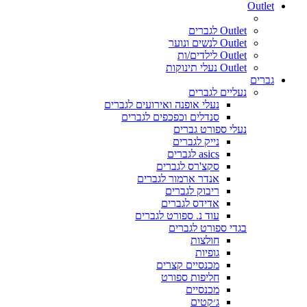
Outlet
Outlet לגברים
Outlet לנשים ונוער
Outlet לילדים/ות
Outlet נעלי תינוקות
גברים
נעליים לגברים
נעלי אופנה ואירועים לגברים
סנדלים וכפכפים לגברים
נעלי ספורט גברים
נייק לגברים
asics לגברים
סקצ'רס לגברים
אנדר ארמור לגברים
ריבוק לגברים
אדידס לגברים
עוד נ. ספורט לגברים
בגדי ספורט לגברים
חולצות
גופיות
מכנסיים קצרים
חליפות ספורט
מכנסיים
ג׳קטים