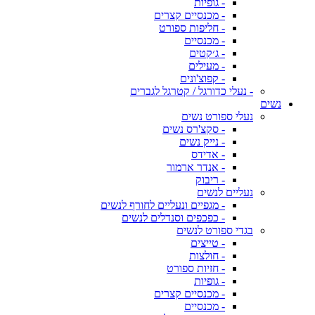
- גופיות
- מכנסיים קצרים
- חליפות ספורט
- מכנסיים
- ג׳קטים
- מעילים
- קפוצ'ונים
- נעלי כדורגל / קטרגל לגברים
נשים
נעלי ספורט נשים
- סקצ'רס נשים
- נייק נשים
- אדידס
- אנדר ארמור
- ריבוק
נעליים לנשים
- מגפיים ונעליים לחורף לנשים
- כפכפים וסנדלים לנשים
בגדי ספורט לנשים
- טייצים
- חולצות
- חזיות ספורט
- גופיות
- מכנסיים קצרים
- מכנסיים