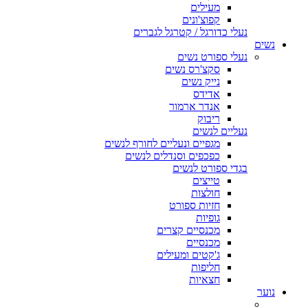
מעילים
קפוצ'ונים
נעלי כדורגל / קטרגל לגברים
נשים
נעלי ספורט נשים
סקצ'רס נשים
נייק נשים
אדידס
אנדר ארמור
ריבוק
נעליים לנשים
מגפיים ונעליים לחורף לנשים
כפכפים וסנדלים לנשים
בגדי ספורט לנשים
טייצים
חולצות
חזיות ספורט
גופיות
מכנסיים קצרים
מכנסיים
ג'קטים ומעילים
חליפות
חצאיות
נוער