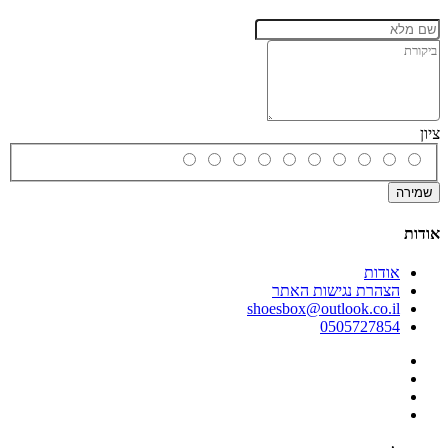
ציון
שמירה
אודות
אודות
הצהרת נגישות האתר
shoesbox@outlook.co.il
0505727854