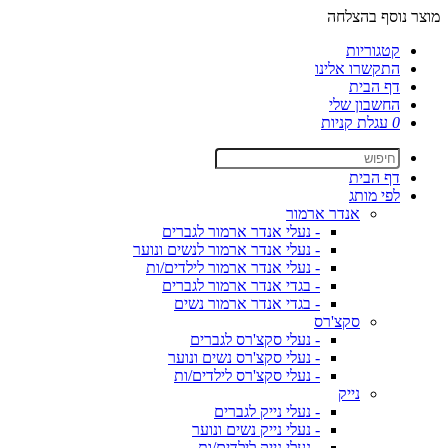
מוצר נוסף בהצלחה
קטגוריות
התקשרו אלינו
דף הבית
החשבון שלי
0
עגלת קניות
דף הבית
לפי מותג
אנדר ארמור
- נעלי אנדר ארמור לגברים
- נעלי אנדר ארמור לנשים ונוער
- נעלי אנדר ארמור לילדים/ות
- בגדי אנדר ארמור לגברים
- בגדי אנדר ארמור נשים
סקצ'רס
- נעלי סקצ'רס לגברים
- נעלי סקצ'רס נשים ונוער
- נעלי סקצ'רס לילדים/ות
נייק
- נעלי נייק לגברים
- נעלי נייק נשים ונוער
- נעלי נייק לילדים/ות