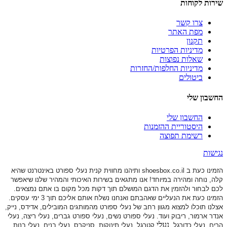
שירות לקוחות
צרו קשר
מפת האתר
תקנון
מדיניות הפרטיות
שאלות נפוצות
מדיניות החלפות/החזרות
ביטולים
החשבון שלי
החשבון שלי
היסטוריית ההזמנות
רשימת תפוצה
נגישות
הזמינו כעת ב shoesbox.co.il ותיהנו מחווית קנית נעלי ספורט באינטרנט שהיא
קלה, נוחה ומהירה במיוחד! אנו מתגאים בשירות האיכותי והמהיר שלנו שיאפשר
לכם לבחור ולהזמין את הדגם המושלם תוך דקות מכל מקום בו אתם נמצאים.
הזמינו כעת את הנעליים שאהבתם ואנחנו נשלח אותם אליכם תוך 3 ימי עסקים.
אצלנו תוכלו למצוא מגוון רחב של נעלי ספורט
מהמותגים המובילים, אדידס, נייק,
אנדר ארמור, ריבוק ועוד. נעלי ספורט
נשים, נעלי ספורט גברים, נעלי ריצה, נעלי
נעלי
הרים, נעלי כדורגל,
קטרגל, נעלי תינוקות,
סניקרס, נעלי בנים, נעלי בנות,