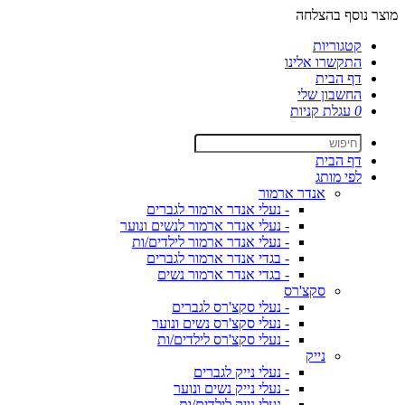
מוצר נוסף בהצלחה
קטגוריות
התקשרו אלינו
דף הבית
החשבון שלי
0
עגלת קניות
דף הבית
לפי מותג
אנדר ארמור
- נעלי אנדר ארמור לגברים
- נעלי אנדר ארמור לנשים ונוער
- נעלי אנדר ארמור לילדים/ות
- בגדי אנדר ארמור לגברים
- בגדי אנדר ארמור נשים
סקצ'רס
- נעלי סקצ'רס לגברים
- נעלי סקצ'רס נשים ונוער
- נעלי סקצ'רס לילדים/ות
נייק
- נעלי נייק לגברים
- נעלי נייק נשים ונוער
- נעלי נייק לילדים/ות