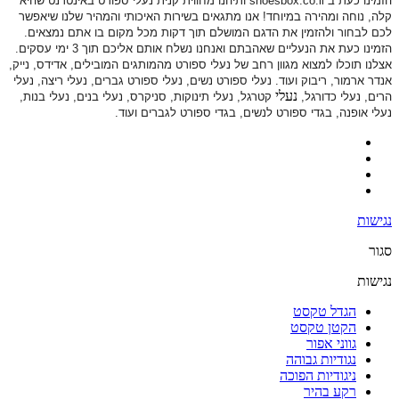
הזמינו כעת ב shoesbox.co.il ותיהנו מחווית קנית נעלי ספורט באינטרנט שהיא
קלה, נוחה ומהירה במיוחד! אנו מתגאים בשירות האיכותי והמהיר שלנו שיאפשר
לכם לבחור ולהזמין את הדגם המושלם תוך דקות מכל מקום בו אתם נמצאים.
הזמינו כעת את הנעליים שאהבתם ואנחנו נשלח אותם אליכם תוך 3 ימי עסקים.
אצלנו תוכלו למצוא מגוון רחב של נעלי ספורט
מהמותגים המובילים, אדידס, נייק,
אנדר ארמור, ריבוק ועוד. נעלי ספורט
נשים, נעלי ספורט גברים, נעלי ריצה, נעלי
נעלי
הרים, נעלי כדורגל,
קטרגל, נעלי תינוקות,
סניקרס, נעלי בנים, נעלי בנות,
נעלי אופנה, בגדי ספורט לנשים, בגדי ספורט לגברים ועוד.
נגישות
סגור
נגישות
הגדל טקסט
הקטן טקסט
גווני אפור
נגודיות גבוהה
ניגודיות הפוכה
רקע בהיר