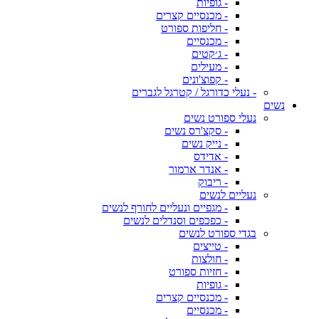
- גופיות
- מכנסיים קצרים
- חליפות ספורט
- מכנסיים
- ג׳קטים
- מעילים
- קפוצ'ונים
- נעלי כדורגל / קטרגל לגברים
נשים
נעלי ספורט נשים
- סקצ'רס נשים
- נייק נשים
- אדידס
- אנדר ארמור
- ריבוק
נעליים לנשים
- מגפיים ונעליים לחורף לנשים
- כפכפים וסנדלים לנשים
בגדי ספורט לנשים
- טייצים
- חולצות
- חזיות ספורט
- גופיות
- מכנסיים קצרים
- מכנסיים