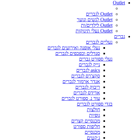
Outlet
Outlet לגברים
Outlet לנשים ונוער
Outlet לילדים/ות
Outlet נעלי תינוקות
גברים
נעליים לגברים
נעלי אופנה ואירועים לגברים
סנדלים וכפכפים לגברים
נעלי ספורט גברים
נייק לגברים
asics לגברים
סקצ'רס לגברים
אנדר ארמור לגברים
ריבוק לגברים
אדידס לגברים
עוד נ. ספורט לגברים
בגדי ספורט לגברים
חולצות
גופיות
מכנסיים קצרים
חליפות ספורט
מכנסיים
ג׳קטים