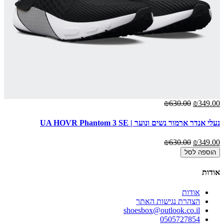
00
₪630.00
₪349.00
נעלי אנדר ארמור נשים ונוער | UA HOVR Phantom 3 SE
נע
00
₪630.00
₪349.00
הוספה לסל
אודות
אודות
הצהרת נגישות האתר
shoesbox@outlook.co.il
0505727854