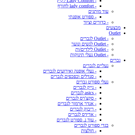
- Lady Comfort לקיץ
- lady comfort לחורף
עוד מותגים
- ספורט אופנתי
- כדורים וציוד
מבצעים
Outlet
- Outlet לגברים
- Outlet לנשים ונוער
- Outlet לילדים/ות
- Outlet נעלי תינוקות
גברים
נעליים לגברים
- נעלי אופנה ואירועים לגברים
- סנדלים וכפכפים לגברים
נעלי ספורט גברים
- נייק לגברים
- asics לגברים
- סקצ'רס לגברים
- אנדר ארמור לגברים
- ריבוק לגברים
- אדידס לגברים
- עוד נ. ספורט לגברים
בגדי ספורט לגברים
- חולצות