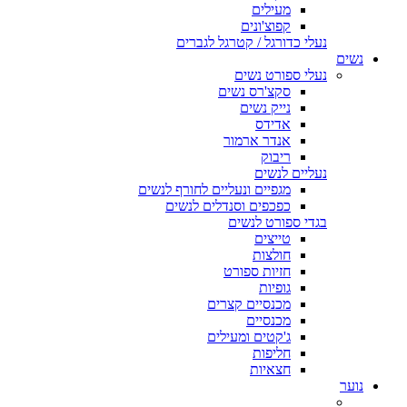
מעילים
קפוצ'ונים
נעלי כדורגל / קטרגל לגברים
נשים
נעלי ספורט נשים
סקצ'רס נשים
נייק נשים
אדידס
אנדר ארמור
ריבוק
נעליים לנשים
מגפיים ונעליים לחורף לנשים
כפכפים וסנדלים לנשים
בגדי ספורט לנשים
טייצים
חולצות
חזיות ספורט
גופיות
מכנסיים קצרים
מכנסיים
ג'קטים ומעילים
חליפות
חצאיות
נוער