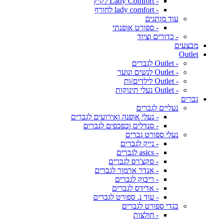
- Lady Comfort לקיץ
- lady comfort לחורף
עוד מותגים
- ספורט אופנתי
- כדורים וציוד
מבצעים
Outlet
- Outlet לגברים
- Outlet לנשים ונוער
- Outlet לילדים/ות
- Outlet נעלי תינוקות
גברים
נעליים לגברים
- נעלי אופנה ואירועים לגברים
- סנדלים וכפכפים לגברים
נעלי ספורט גברים
- נייק לגברים
- asics לגברים
- סקצ'רס לגברים
- אנדר ארמור לגברים
- ריבוק לגברים
- אדידס לגברים
- עוד נ. ספורט לגברים
בגדי ספורט לגברים
- חולצות