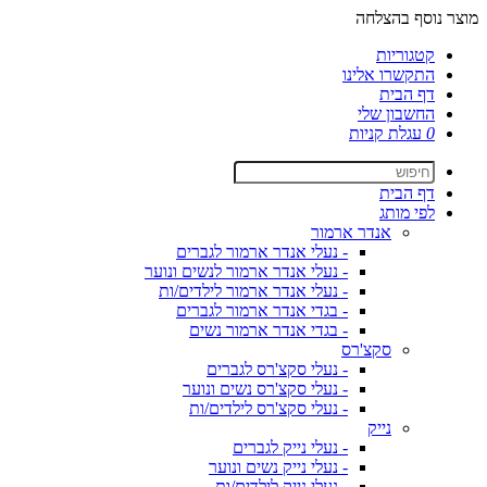
מוצר נוסף בהצלחה
קטגוריות
התקשרו אלינו
דף הבית
החשבון שלי
0
עגלת קניות
דף הבית
לפי מותג
אנדר ארמור
- נעלי אנדר ארמור לגברים
- נעלי אנדר ארמור לנשים ונוער
- נעלי אנדר ארמור לילדים/ות
- בגדי אנדר ארמור לגברים
- בגדי אנדר ארמור נשים
סקצ'רס
- נעלי סקצ'רס לגברים
- נעלי סקצ'רס נשים ונוער
- נעלי סקצ'רס לילדים/ות
נייק
- נעלי נייק לגברים
- נעלי נייק נשים ונוער
- נעלי נייק לילדים/ות