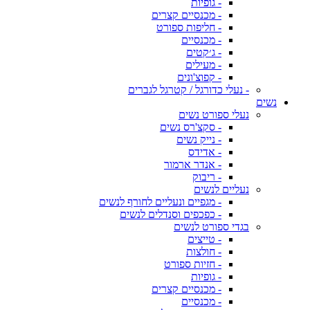
- גופיות
- מכנסיים קצרים
- חליפות ספורט
- מכנסיים
- ג׳קטים
- מעילים
- קפוצ'ונים
- נעלי כדורגל / קטרגל לגברים
נשים
נעלי ספורט נשים
- סקצ'רס נשים
- נייק נשים
- אדידס
- אנדר ארמור
- ריבוק
נעליים לנשים
- מגפיים ונעליים לחורף לנשים
- כפכפים וסנדלים לנשים
בגדי ספורט לנשים
- טייצים
- חולצות
- חזיות ספורט
- גופיות
- מכנסיים קצרים
- מכנסיים