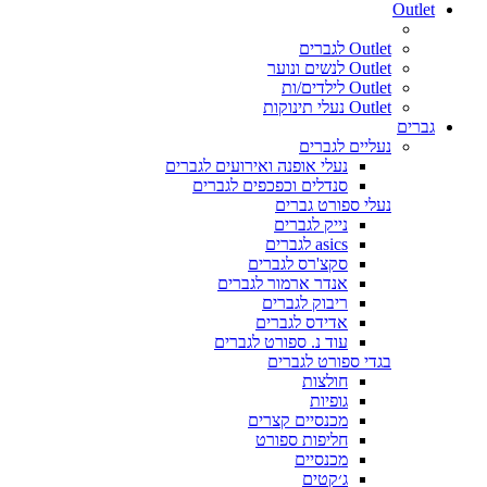
Outlet
Outlet לגברים
Outlet לנשים ונוער
Outlet לילדים/ות
Outlet נעלי תינוקות
גברים
נעליים לגברים
נעלי אופנה ואירועים לגברים
סנדלים וכפכפים לגברים
נעלי ספורט גברים
נייק לגברים
asics לגברים
סקצ'רס לגברים
אנדר ארמור לגברים
ריבוק לגברים
אדידס לגברים
עוד נ. ספורט לגברים
בגדי ספורט לגברים
חולצות
גופיות
מכנסיים קצרים
חליפות ספורט
מכנסיים
ג׳קטים