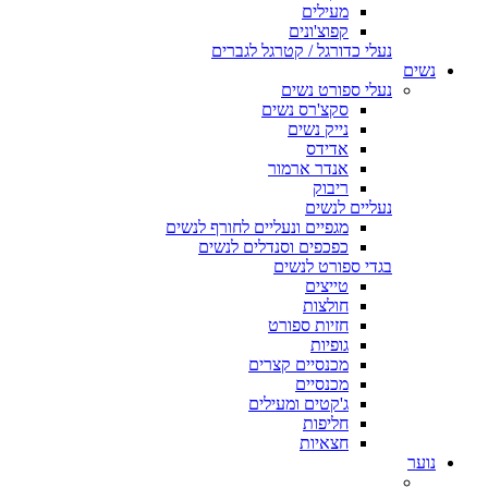
מעילים
קפוצ'ונים
נעלי כדורגל / קטרגל לגברים
נשים
נעלי ספורט נשים
סקצ'רס נשים
נייק נשים
אדידס
אנדר ארמור
ריבוק
נעליים לנשים
מגפיים ונעליים לחורף לנשים
כפכפים וסנדלים לנשים
בגדי ספורט לנשים
טייצים
חולצות
חזיות ספורט
גופיות
מכנסיים קצרים
מכנסיים
ג'קטים ומעילים
חליפות
חצאיות
נוער