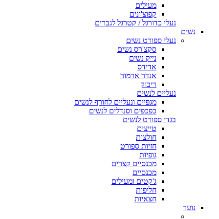
מעילים
קפוצ'ונים
נעלי כדורגל / קטרגל לגברים
נשים
נעלי ספורט נשים
סקצ'רס נשים
נייק נשים
אדידס
אנדר ארמור
ריבוק
נעליים לנשים
מגפיים ונעליים לחורף לנשים
כפכפים וסנדלים לנשים
בגדי ספורט לנשים
טייצים
חולצות
חזיות ספורט
גופיות
מכנסיים קצרים
מכנסיים
ג'קטים ומעילים
חליפות
חצאיות
נוער