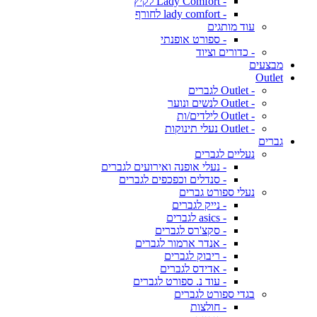
- Lady Comfort לקיץ
- lady comfort לחורף
עוד מותגים
- ספורט אופנתי
- כדורים וציוד
מבצעים
Outlet
- Outlet לגברים
- Outlet לנשים ונוער
- Outlet לילדים/ות
- Outlet נעלי תינוקות
גברים
נעליים לגברים
- נעלי אופנה ואירועים לגברים
- סנדלים וכפכפים לגברים
נעלי ספורט גברים
- נייק לגברים
- asics לגברים
- סקצ'רס לגברים
- אנדר ארמור לגברים
- ריבוק לגברים
- אדידס לגברים
- עוד נ. ספורט לגברים
בגדי ספורט לגברים
- חולצות