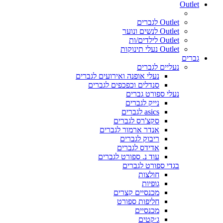
Outlet
Outlet לגברים
Outlet לנשים ונוער
Outlet לילדים/ות
Outlet נעלי תינוקות
גברים
נעליים לגברים
נעלי אופנה ואירועים לגברים
סנדלים וכפכפים לגברים
נעלי ספורט גברים
נייק לגברים
asics לגברים
סקצ'רס לגברים
אנדר ארמור לגברים
ריבוק לגברים
אדידס לגברים
עוד נ. ספורט לגברים
בגדי ספורט לגברים
חולצות
גופיות
מכנסיים קצרים
חליפות ספורט
מכנסיים
ג׳קטים