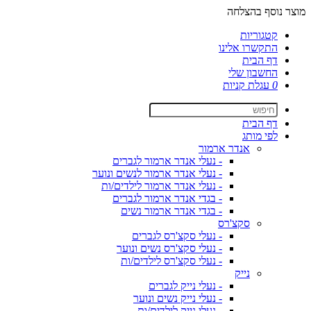
מוצר נוסף בהצלחה
קטגוריות
התקשרו אלינו
דף הבית
החשבון שלי
0
עגלת קניות
דף הבית
לפי מותג
אנדר ארמור
- נעלי אנדר ארמור לגברים
- נעלי אנדר ארמור לנשים ונוער
- נעלי אנדר ארמור לילדים/ות
- בגדי אנדר ארמור לגברים
- בגדי אנדר ארמור נשים
סקצ'רס
- נעלי סקצ'רס לגברים
- נעלי סקצ'רס נשים ונוער
- נעלי סקצ'רס לילדים/ות
נייק
- נעלי נייק לגברים
- נעלי נייק נשים ונוער
- נעלי נייק לילדים/ות