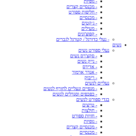
- גופיות
- מכנסיים קצרים
- חליפות ספורט
- מכנסיים
- ג׳קטים
- מעילים
- קפוצ'ונים
- נעלי כדורגל / קטרגל לגברים
נשים
נעלי ספורט נשים
- סקצ'רס נשים
- נייק נשים
- אדידס
- אנדר ארמור
- ריבוק
נעליים לנשים
- מגפיים ונעליים לחורף לנשים
- כפכפים וסנדלים לנשים
בגדי ספורט לנשים
- טייצים
- חולצות
- חזיות ספורט
- גופיות
- מכנסיים קצרים
- מכנסיים