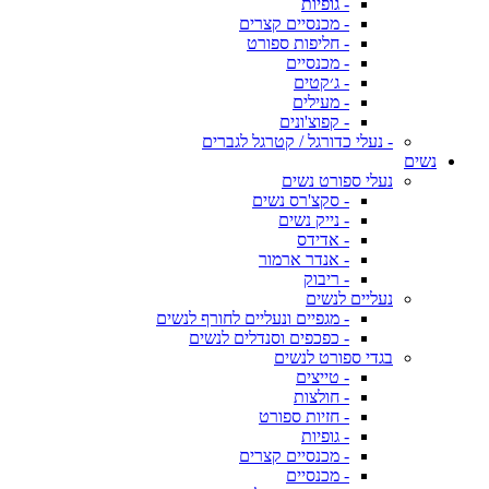
- גופיות
- מכנסיים קצרים
- חליפות ספורט
- מכנסיים
- ג׳קטים
- מעילים
- קפוצ'ונים
- נעלי כדורגל / קטרגל לגברים
נשים
נעלי ספורט נשים
- סקצ'רס נשים
- נייק נשים
- אדידס
- אנדר ארמור
- ריבוק
נעליים לנשים
- מגפיים ונעליים לחורף לנשים
- כפכפים וסנדלים לנשים
בגדי ספורט לנשים
- טייצים
- חולצות
- חזיות ספורט
- גופיות
- מכנסיים קצרים
- מכנסיים