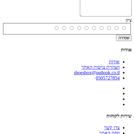
ציון
שמירה
אודות
אודות
הצהרת נגישות האתר
shoesbox@outlook.co.il
0505727854
שירות לקוחות
צרו קשר
מפת האתר