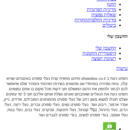
תקנון
מדיניות הפרטיות
שאלות נפוצות
מדיניות החלפות/החזרות
ביטולים
החשבון שלי
החשבון שלי
היסטוריית ההזמנות
רשימת תפוצה
נגישות
הזמינו כעת ב shoesbox.co.il ותיהנו מחווית קנית נעלי ספורט באינטרנט שהיא
קלה, נוחה ומהירה במיוחד! אנו מתגאים בשירות האיכותי והמהיר שלנו שיאפשר
לכם לבחור ולהזמין את הדגם המושלם תוך דקות מכל מקום בו אתם נמצאים.
הזמינו כעת את הנעליים שאהבתם ואנחנו נשלח אותם אליכם תוך 3 ימי עסקים.
אצלנו תוכלו למצוא מגוון רחב של נעלי ספורט
מהמותגים המובילים, אדידס, נייק,
אנדר ארמור, ריבוק ועוד. נעלי ספורט
נשים, נעלי ספורט גברים, נעלי ריצה, נעלי
נעלי
הרים, נעלי כדורגל,
קטרגל, נעלי תינוקות,
סניקרס, נעלי בנים, נעלי בנות,
נעלי אופנה, בגדי ספורט לנשים, בגדי ספורט לגברים ועוד.