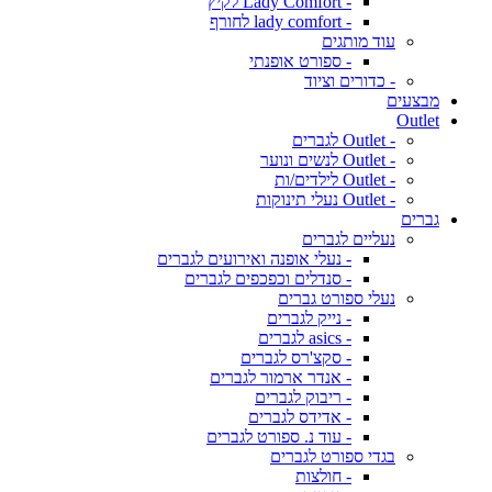
- Lady Comfort לקיץ
- lady comfort לחורף
עוד מותגים
- ספורט אופנתי
- כדורים וציוד
מבצעים
Outlet
- Outlet לגברים
- Outlet לנשים ונוער
- Outlet לילדים/ות
- Outlet נעלי תינוקות
גברים
נעליים לגברים
- נעלי אופנה ואירועים לגברים
- סנדלים וכפכפים לגברים
נעלי ספורט גברים
- נייק לגברים
- asics לגברים
- סקצ'רס לגברים
- אנדר ארמור לגברים
- ריבוק לגברים
- אדידס לגברים
- עוד נ. ספורט לגברים
בגדי ספורט לגברים
- חולצות