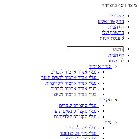
מוצר נוסף בהצלחה
קטגוריות
התקשרו אלינו
דף הבית
החשבון שלי
0
עגלת קניות
דף הבית
לפי מותג
אנדר ארמור
- נעלי אנדר ארמור לגברים
- נעלי אנדר ארמור לנשים ונוער
- נעלי אנדר ארמור לילדים/ות
- בגדי אנדר ארמור לגברים
- בגדי אנדר ארמור נשים
סקצ'רס
- נעלי סקצ'רס לגברים
- נעלי סקצ'רס נשים ונוער
- נעלי סקצ'רס לילדים/ות
נייק
- נעלי נייק לגברים
- נעלי נייק נשים ונוער
- נעלי נייק לילדים/ות