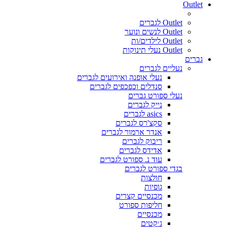
Outlet
Outlet לגברים
Outlet לנשים ונוער
Outlet לילדים/ות
Outlet נעלי תינוקות
גברים
נעליים לגברים
נעלי אופנה ואירועים לגברים
סנדלים וכפכפים לגברים
נעלי ספורט גברים
נייק לגברים
asics לגברים
סקצ'רס לגברים
אנדר ארמור לגברים
ריבוק לגברים
אדידס לגברים
עוד נ. ספורט לגברים
בגדי ספורט לגברים
חולצות
גופיות
מכנסיים קצרים
חליפות ספורט
מכנסיים
ג׳קטים