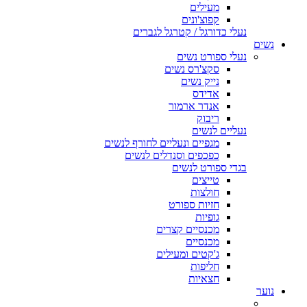
מעילים
קפוצ'ונים
נעלי כדורגל / קטרגל לגברים
נשים
נעלי ספורט נשים
סקצ'רס נשים
נייק נשים
אדידס
אנדר ארמור
ריבוק
נעליים לנשים
מגפיים ונעליים לחורף לנשים
כפכפים וסנדלים לנשים
בגדי ספורט לנשים
טייצים
חולצות
חזיות ספורט
גופיות
מכנסיים קצרים
מכנסיים
ג'קטים ומעילים
חליפות
חצאיות
נוער