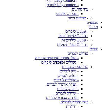
- Lady Comfort לקיץ
- lady comfort לחורף
עוד מותגים
- ספורט אופנתי
- כדורים וציוד
מבצעים
Outlet
- Outlet לגברים
- Outlet לנשים ונוער
- Outlet לילדים/ות
- Outlet נעלי תינוקות
גברים
נעליים לגברים
- נעלי אופנה ואירועים לגברים
- סנדלים וכפכפים לגברים
נעלי ספורט גברים
- נייק לגברים
- asics לגברים
- סקצ'רס לגברים
- אנדר ארמור לגברים
- ריבוק לגברים
- אדידס לגברים
- עוד נ. ספורט לגברים
בגדי ספורט לגברים
- חולצות