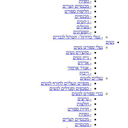
- גופיות
- מכנסיים קצרים
- חליפות ספורט
- מכנסיים
- ג׳קטים
- מעילים
- קפוצ'ונים
- נעלי כדורגל / קטרגל לגברים
נשים
נעלי ספורט נשים
- סקצ'רס נשים
- נייק נשים
- אדידס
- אנדר ארמור
- ריבוק
נעליים לנשים
- מגפיים ונעליים לחורף לנשים
- כפכפים וסנדלים לנשים
בגדי ספורט לנשים
- טייצים
- חולצות
- חזיות ספורט
- גופיות
- מכנסיים קצרים
- מכנסיים