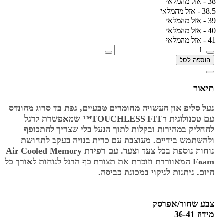
38 - אזל מהמלאי
38.5 - אזל מהמלאי
39 - אזל מהמלאי
40 - אזל מהמלאי
41 - אזל מהמלאי
הוספה לסל
תיאור
נעל סליפ און העשויה מחומרים טבעיים, גפת בד סרוג מהונדס
עם טכנולוגית הTOUCHLESS FIT™ שמאפשרת לרגל
להחליק במהירות ובקלות לתוך הנעל בלי שצריך להתכופף
ולהשתמש בידיים. מעוצבת עם כרית בנויה בעקב לתחושת
נוחות נוספת בכל צעד וצעד. עם רפידת Air Cooled Memory
Foam המאווררת וזוכרת את תצורת כף הרגל לנוחות לאורך כל
היום. ניתנות לניקוי במכונת כביסה.
צבע שחור/אפרסק
מידה 36-41