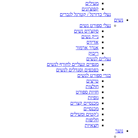
מעילים
קפוצ'ונים
נעלי כדורגל / קטרגל לגברים
נשים
נעלי ספורט נשים
סקצ'רס נשים
נייק נשים
אדידס
אנדר ארמור
ריבוק
נעליים לנשים
מגפיים ונעליים לחורף לנשים
כפכפים וסנדלים לנשים
בגדי ספורט לנשים
טייצים
חולצות
חזיות ספורט
גופיות
מכנסיים קצרים
מכנסיים
ג'קטים ומעילים
חליפות
חצאיות
נוער