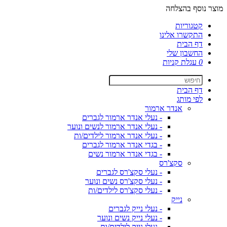
מוצר נוסף בהצלחה
קטגוריות
התקשרו אלינו
דף הבית
החשבון שלי
0
עגלת קניות
דף הבית
לפי מותג
אנדר ארמור
- נעלי אנדר ארמור לגברים
- נעלי אנדר ארמור לנשים ונוער
- נעלי אנדר ארמור לילדים/ות
- בגדי אנדר ארמור לגברים
- בגדי אנדר ארמור נשים
סקצ'רס
- נעלי סקצ'רס לגברים
- נעלי סקצ'רס נשים ונוער
- נעלי סקצ'רס לילדים/ות
נייק
- נעלי נייק לגברים
- נעלי נייק נשים ונוער
- נעלי נייק לילדים/ות