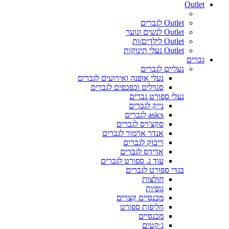
Outlet
Outlet לגברים
Outlet לנשים ונוער
Outlet לילדים/ות
Outlet נעלי תינוקות
גברים
נעליים לגברים
נעלי אופנה ואירועים לגברים
סנדלים וכפכפים לגברים
נעלי ספורט גברים
נייק לגברים
asics לגברים
סקצ'רס לגברים
אנדר ארמור לגברים
ריבוק לגברים
אדידס לגברים
עוד נ. ספורט לגברים
בגדי ספורט לגברים
חולצות
גופיות
מכנסיים קצרים
חליפות ספורט
מכנסיים
ג׳קטים