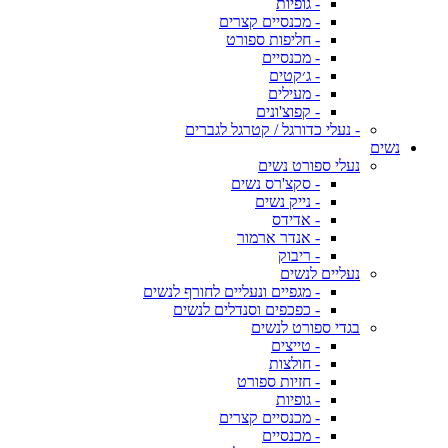
- גופיות
- מכנסיים קצרים
- חליפות ספורט
- מכנסיים
- ג׳קטים
- מעילים
- קפוצ'ונים
- נעלי כדורגל / קטרגל לגברים
נשים
נעלי ספורט נשים
- סקצ'רס נשים
- נייק נשים
- אדידס
- אנדר ארמור
- ריבוק
נעליים לנשים
- מגפיים ונעליים לחורף לנשים
- כפכפים וסנדלים לנשים
בגדי ספורט לנשים
- טייצים
- חולצות
- חזיות ספורט
- גופיות
- מכנסיים קצרים
- מכנסיים