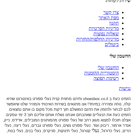
שירות לקוחות
צרו קשר
מפת האתר
תקנון
מדיניות הפרטיות
שאלות נפוצות
מדיניות החלפות/החזרות
ביטולים
החשבון שלי
החשבון שלי
היסטוריית ההזמנות
רשימת תפוצה
נגישות
הזמינו כעת ב shoesbox.co.il ותיהנו מחווית קנית נעלי ספורט באינטרנט שהיא
קלה, נוחה ומהירה במיוחד! אנו מתגאים בשירות האיכותי והמהיר שלנו שיאפשר
לכם לבחור ולהזמין את הדגם המושלם תוך דקות מכל מקום בו אתם נמצאים.
הזמינו כעת את הנעליים שאהבתם ואנחנו נשלח אותם אליכם תוך 3 ימי עסקים.
אצלנו תוכלו למצוא מגוון רחב של נעלי ספורט
מהמותגים המובילים, אדידס, נייק,
אנדר ארמור, ריבוק ועוד. נעלי ספורט
נשים, נעלי ספורט גברים, נעלי ריצה, נעלי
נעלי
הרים, נעלי כדורגל,
קטרגל, נעלי תינוקות,
סניקרס, נעלי בנים, נעלי בנות,