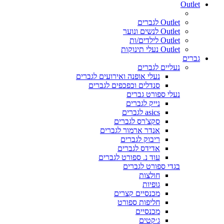
Outlet
Outlet לגברים
Outlet לנשים ונוער
Outlet לילדים/ות
Outlet נעלי תינוקות
גברים
נעליים לגברים
נעלי אופנה ואירועים לגברים
סנדלים וכפכפים לגברים
נעלי ספורט גברים
נייק לגברים
asics לגברים
סקצ'רס לגברים
אנדר ארמור לגברים
ריבוק לגברים
אדידס לגברים
עוד נ. ספורט לגברים
בגדי ספורט לגברים
חולצות
גופיות
מכנסיים קצרים
חליפות ספורט
מכנסיים
ג׳קטים