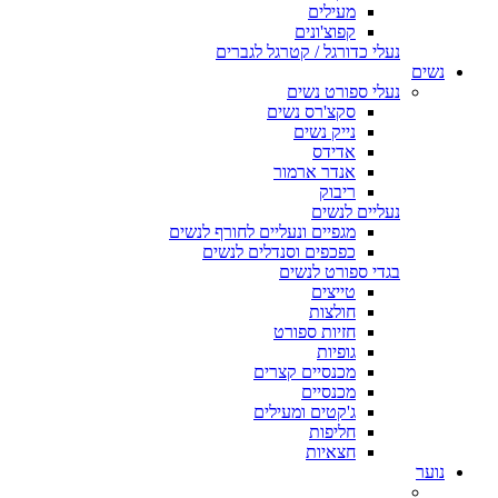
מעילים
קפוצ'ונים
נעלי כדורגל / קטרגל לגברים
נשים
נעלי ספורט נשים
סקצ'רס נשים
נייק נשים
אדידס
אנדר ארמור
ריבוק
נעליים לנשים
מגפיים ונעליים לחורף לנשים
כפכפים וסנדלים לנשים
בגדי ספורט לנשים
טייצים
חולצות
חזיות ספורט
גופיות
מכנסיים קצרים
מכנסיים
ג'קטים ומעילים
חליפות
חצאיות
נוער