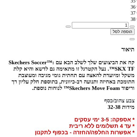
35
36
37
38
הוספה לסל
תיאור
קח את הביצועים שלך לשלב הבא עם Skechers Soccer™:
SKX TF™. נעל הקטרגל זו מתאימה גם לדשא והיא קלת
משקל ומיועדת להאצה עם תחתית גומי מגיבה ומעוצבת
התומכת באחיזה ותנועה רב-כיוונית, בתוספת חלק עליון רך
וריפוד Skechers Move Foam™ לנוחות נוספת.
צבע צהוב/כסף
מידות 32-38
* אספקה: 3-5 ימי עסקים
* עד 4 תשלומים ללא ריבית
* אפשרות החלפה/החזרה - בכפוף לתקנון