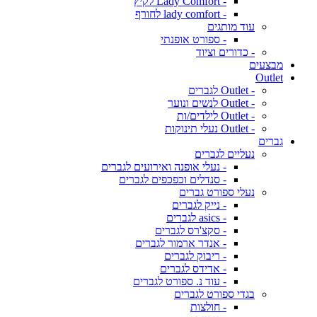
- Lady Comfort לקיץ
- lady comfort לחורף
עוד מותגים
- ספורט אופנתי
- כדורים וציוד
מבצעים
Outlet
- Outlet לגברים
- Outlet לנשים ונוער
- Outlet לילדים/ות
- Outlet נעלי תינוקות
גברים
נעליים לגברים
- נעלי אופנה ואירועים לגברים
- סנדלים וכפכפים לגברים
נעלי ספורט גברים
- נייק לגברים
- asics לגברים
- סקצ'רס לגברים
- אנדר ארמור לגברים
- ריבוק לגברים
- אדידס לגברים
- עוד נ. ספורט לגברים
בגדי ספורט לגברים
- חולצות