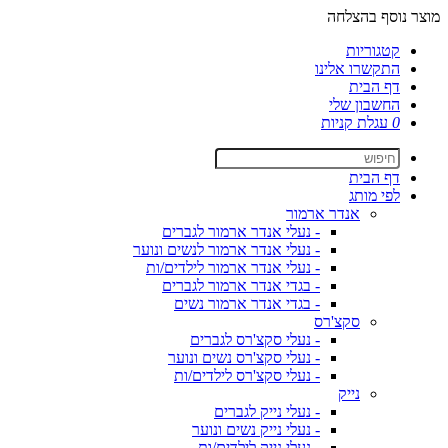
מוצר נוסף בהצלחה
קטגוריות
התקשרו אלינו
דף הבית
החשבון שלי
0
עגלת קניות
דף הבית
לפי מותג
אנדר ארמור
- נעלי אנדר ארמור לגברים
- נעלי אנדר ארמור לנשים ונוער
- נעלי אנדר ארמור לילדים/ות
- בגדי אנדר ארמור לגברים
- בגדי אנדר ארמור נשים
סקצ'רס
- נעלי סקצ'רס לגברים
- נעלי סקצ'רס נשים ונוער
- נעלי סקצ'רס לילדים/ות
נייק
- נעלי נייק לגברים
- נעלי נייק נשים ונוער
- נעלי נייק לילדים/ות