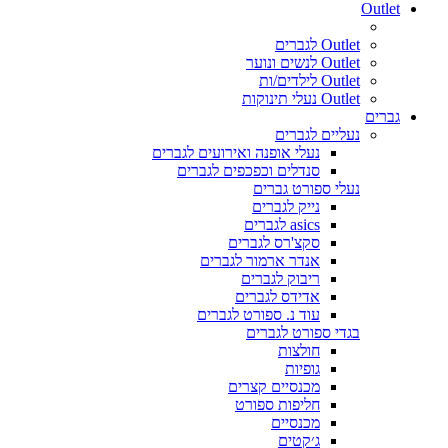
Outlet
Outlet לגברים
Outlet לנשים ונוער
Outlet לילדים/ות
Outlet נעלי תינוקות
גברים
נעליים לגברים
נעלי אופנה ואירועים לגברים
סנדלים וכפכפים לגברים
נעלי ספורט גברים
נייק לגברים
asics לגברים
סקצ'רס לגברים
אנדר ארמור לגברים
ריבוק לגברים
אדידס לגברים
עוד נ. ספורט לגברים
בגדי ספורט לגברים
חולצות
גופיות
מכנסיים קצרים
חליפות ספורט
מכנסיים
ג׳קטים