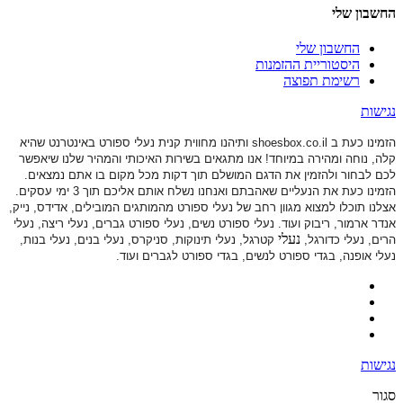
החשבון שלי
החשבון שלי
היסטוריית ההזמנות
רשימת תפוצה
נגישות
הזמינו כעת ב shoesbox.co.il ותיהנו מחווית קנית נעלי ספורט באינטרנט שהיא
קלה, נוחה ומהירה במיוחד! אנו מתגאים בשירות האיכותי והמהיר שלנו שיאפשר
לכם לבחור ולהזמין את הדגם המושלם תוך דקות מכל מקום בו אתם נמצאים.
הזמינו כעת את הנעליים שאהבתם ואנחנו נשלח אותם אליכם תוך 3 ימי עסקים.
אצלנו תוכלו למצוא מגוון רחב של נעלי ספורט
מהמותגים המובילים, אדידס, נייק,
אנדר ארמור, ריבוק ועוד. נעלי ספורט
נשים, נעלי ספורט גברים, נעלי ריצה, נעלי
נעלי
הרים, נעלי כדורגל,
קטרגל, נעלי תינוקות,
סניקרס, נעלי בנים, נעלי בנות,
נעלי אופנה, בגדי ספורט לנשים, בגדי ספורט לגברים ועוד.
נגישות
סגור