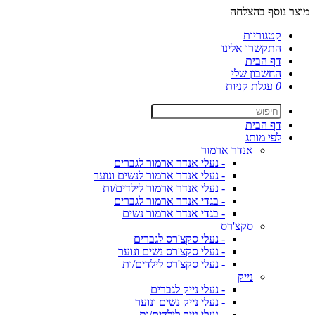
מוצר נוסף בהצלחה
קטגוריות
התקשרו אלינו
דף הבית
החשבון שלי
0
עגלת קניות
דף הבית
לפי מותג
אנדר ארמור
- נעלי אנדר ארמור לגברים
- נעלי אנדר ארמור לנשים ונוער
- נעלי אנדר ארמור לילדים/ות
- בגדי אנדר ארמור לגברים
- בגדי אנדר ארמור נשים
סקצ'רס
- נעלי סקצ'רס לגברים
- נעלי סקצ'רס נשים ונוער
- נעלי סקצ'רס לילדים/ות
נייק
- נעלי נייק לגברים
- נעלי נייק נשים ונוער
- נעלי נייק לילדים/ות