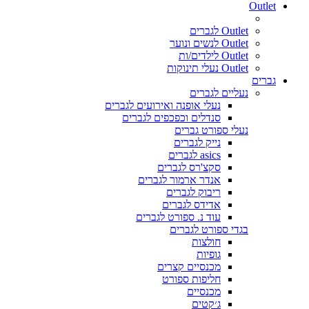
Outlet
Outlet לגברים
Outlet לנשים ונוער
Outlet לילדים/ות
Outlet נעלי תינוקות
גברים
נעליים לגברים
נעלי אופנה ואירועים לגברים
סנדלים וכפכפים לגברים
נעלי ספורט גברים
נייק לגברים
asics לגברים
סקצ'רס לגברים
אנדר ארמור לגברים
ריבוק לגברים
אדידס לגברים
עוד נ. ספורט לגברים
בגדי ספורט לגברים
חולצות
גופיות
מכנסיים קצרים
חליפות ספורט
מכנסיים
ג׳קטים