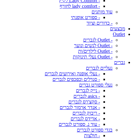
- Lady Comfort לקיץ
- lady comfort לחורף
עוד מותגים
- ספורט אופנתי
- כדורים וציוד
מבצעים
Outlet
- Outlet לגברים
- Outlet לנשים ונוער
- Outlet לילדים/ות
- Outlet נעלי תינוקות
גברים
נעליים לגברים
- נעלי אופנה ואירועים לגברים
- סנדלים וכפכפים לגברים
נעלי ספורט גברים
- נייק לגברים
- asics לגברים
- סקצ'רס לגברים
- אנדר ארמור לגברים
- ריבוק לגברים
- אדידס לגברים
- עוד נ. ספורט לגברים
בגדי ספורט לגברים
- חולצות