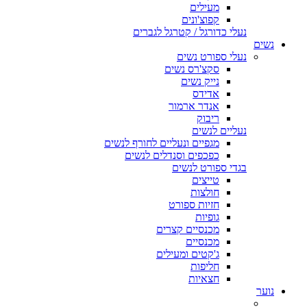
מעילים
קפוצ'ונים
נעלי כדורגל / קטרגל לגברים
נשים
נעלי ספורט נשים
סקצ'רס נשים
נייק נשים
אדידס
אנדר ארמור
ריבוק
נעליים לנשים
מגפיים ונעליים לחורף לנשים
כפכפים וסנדלים לנשים
בגדי ספורט לנשים
טייצים
חולצות
חזיות ספורט
גופיות
מכנסיים קצרים
מכנסיים
ג'קטים ומעילים
חליפות
חצאיות
נוער