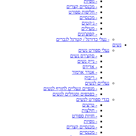
- גופיות
- מכנסיים קצרים
- חליפות ספורט
- מכנסיים
- ג׳קטים
- מעילים
- קפוצ'ונים
- נעלי כדורגל / קטרגל לגברים
נשים
נעלי ספורט נשים
- סקצ'רס נשים
- נייק נשים
- אדידס
- אנדר ארמור
- ריבוק
נעליים לנשים
- מגפיים ונעליים לחורף לנשים
- כפכפים וסנדלים לנשים
בגדי ספורט לנשים
- טייצים
- חולצות
- חזיות ספורט
- גופיות
- מכנסיים קצרים
- מכנסיים