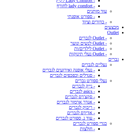
- Lady Comfort לקיץ
- lady comfort לחורף
עוד מותגים
- ספורט אופנתי
- כדורים וציוד
מבצעים
Outlet
- Outlet לגברים
- Outlet לנשים ונוער
- Outlet לילדים/ות
- Outlet נעלי תינוקות
גברים
נעליים לגברים
- נעלי אופנה ואירועים לגברים
- סנדלים וכפכפים לגברים
נעלי ספורט גברים
- נייק לגברים
- asics לגברים
- סקצ'רס לגברים
- אנדר ארמור לגברים
- ריבוק לגברים
- אדידס לגברים
- עוד נ. ספורט לגברים
בגדי ספורט לגברים
- חולצות