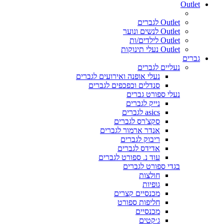
Outlet
Outlet לגברים
Outlet לנשים ונוער
Outlet לילדים/ות
Outlet נעלי תינוקות
גברים
נעליים לגברים
נעלי אופנה ואירועים לגברים
סנדלים וכפכפים לגברים
נעלי ספורט גברים
נייק לגברים
asics לגברים
סקצ'רס לגברים
אנדר ארמור לגברים
ריבוק לגברים
אדידס לגברים
עוד נ. ספורט לגברים
בגדי ספורט לגברים
חולצות
גופיות
מכנסיים קצרים
חליפות ספורט
מכנסיים
ג׳קטים