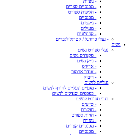
- גופיות
- מכנסיים קצרים
- חליפות ספורט
- מכנסיים
- ג׳קטים
- מעילים
- קפוצ'ונים
- נעלי כדורגל / קטרגל לגברים
נשים
נעלי ספורט נשים
- סקצ'רס נשים
- נייק נשים
- אדידס
- אנדר ארמור
- ריבוק
נעליים לנשים
- מגפיים ונעליים לחורף לנשים
- כפכפים וסנדלים לנשים
בגדי ספורט לנשים
- טייצים
- חולצות
- חזיות ספורט
- גופיות
- מכנסיים קצרים
- מכנסיים