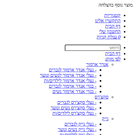
מוצר נוסף בהצלחה
קטגוריות
התקשרו אלינו
דף הבית
החשבון שלי
0
עגלת קניות
דף הבית
לפי מותג
אנדר ארמור
- נעלי אנדר ארמור לגברים
- נעלי אנדר ארמור לנשים ונוער
- נעלי אנדר ארמור לילדים/ות
- בגדי אנדר ארמור לגברים
- בגדי אנדר ארמור נשים
סקצ'רס
- נעלי סקצ'רס לגברים
- נעלי סקצ'רס נשים ונוער
- נעלי סקצ'רס לילדים/ות
נייק
- נעלי נייק לגברים
- נעלי נייק נשים ונוער
- נעלי נייק לילדים/ות