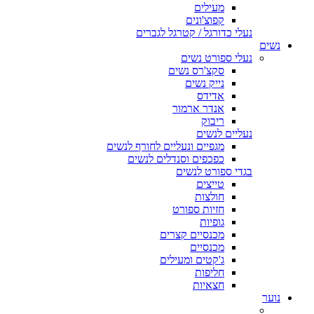
מעילים
קפוצ'ונים
נעלי כדורגל / קטרגל לגברים
נשים
נעלי ספורט נשים
סקצ'רס נשים
נייק נשים
אדידס
אנדר ארמור
ריבוק
נעליים לנשים
מגפיים ונעליים לחורף לנשים
כפכפים וסנדלים לנשים
בגדי ספורט לנשים
טייצים
חולצות
חזיות ספורט
גופיות
מכנסיים קצרים
מכנסיים
ג'קטים ומעילים
חליפות
חצאיות
נוער