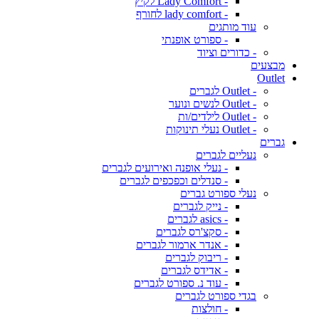
- Lady Comfort לקיץ
- lady comfort לחורף
עוד מותגים
- ספורט אופנתי
- כדורים וציוד
מבצעים
Outlet
- Outlet לגברים
- Outlet לנשים ונוער
- Outlet לילדים/ות
- Outlet נעלי תינוקות
גברים
נעליים לגברים
- נעלי אופנה ואירועים לגברים
- סנדלים וכפכפים לגברים
נעלי ספורט גברים
- נייק לגברים
- asics לגברים
- סקצ'רס לגברים
- אנדר ארמור לגברים
- ריבוק לגברים
- אדידס לגברים
- עוד נ. ספורט לגברים
בגדי ספורט לגברים
- חולצות