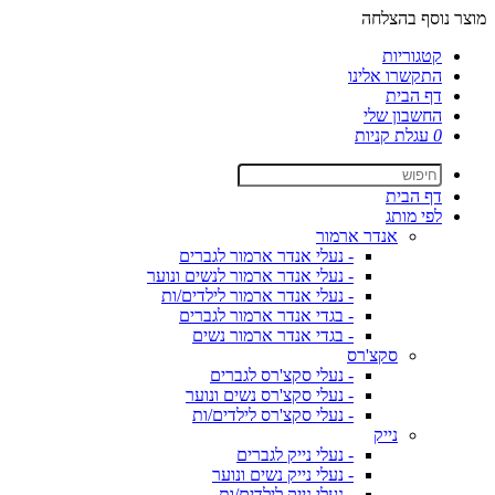
מוצר נוסף בהצלחה
קטגוריות
התקשרו אלינו
דף הבית
החשבון שלי
0
עגלת קניות
דף הבית
לפי מותג
אנדר ארמור
- נעלי אנדר ארמור לגברים
- נעלי אנדר ארמור לנשים ונוער
- נעלי אנדר ארמור לילדים/ות
- בגדי אנדר ארמור לגברים
- בגדי אנדר ארמור נשים
סקצ'רס
- נעלי סקצ'רס לגברים
- נעלי סקצ'רס נשים ונוער
- נעלי סקצ'רס לילדים/ות
נייק
- נעלי נייק לגברים
- נעלי נייק נשים ונוער
- נעלי נייק לילדים/ות