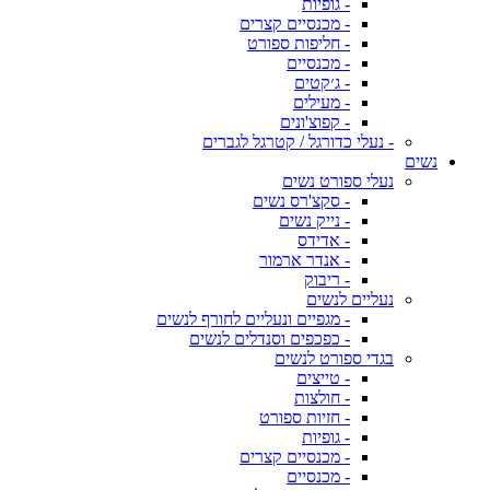
- גופיות
- מכנסיים קצרים
- חליפות ספורט
- מכנסיים
- ג׳קטים
- מעילים
- קפוצ'ונים
- נעלי כדורגל / קטרגל לגברים
נשים
נעלי ספורט נשים
- סקצ'רס נשים
- נייק נשים
- אדידס
- אנדר ארמור
- ריבוק
נעליים לנשים
- מגפיים ונעליים לחורף לנשים
- כפכפים וסנדלים לנשים
בגדי ספורט לנשים
- טייצים
- חולצות
- חזיות ספורט
- גופיות
- מכנסיים קצרים
- מכנסיים