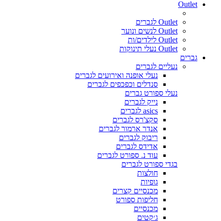
Outlet
Outlet לגברים
Outlet לנשים ונוער
Outlet לילדים/ות
Outlet נעלי תינוקות
גברים
נעליים לגברים
נעלי אופנה ואירועים לגברים
סנדלים וכפכפים לגברים
נעלי ספורט גברים
נייק לגברים
asics לגברים
סקצ'רס לגברים
אנדר ארמור לגברים
ריבוק לגברים
אדידס לגברים
עוד נ. ספורט לגברים
בגדי ספורט לגברים
חולצות
גופיות
מכנסיים קצרים
חליפות ספורט
מכנסיים
ג׳קטים