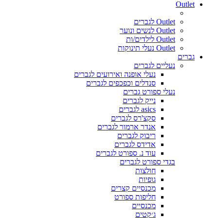
Outlet
Outlet לגברים
Outlet לנשים ונוער
Outlet לילדים/ות
Outlet נעלי תינוקות
גברים
נעליים לגברים
נעלי אופנה ואירועים לגברים
סנדלים וכפכפים לגברים
נעלי ספורט גברים
נייק לגברים
asics לגברים
סקצ'רס לגברים
אנדר ארמור לגברים
ריבוק לגברים
אדידס לגברים
עוד נ. ספורט לגברים
בגדי ספורט לגברים
חולצות
גופיות
מכנסיים קצרים
חליפות ספורט
מכנסיים
ג׳קטים