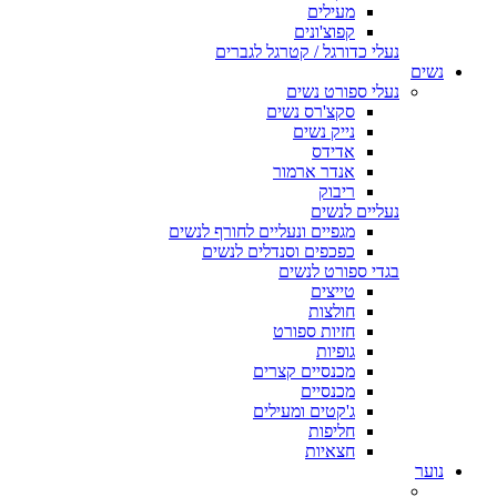
מעילים
קפוצ'ונים
נעלי כדורגל / קטרגל לגברים
נשים
נעלי ספורט נשים
סקצ'רס נשים
נייק נשים
אדידס
אנדר ארמור
ריבוק
נעליים לנשים
מגפיים ונעליים לחורף לנשים
כפכפים וסנדלים לנשים
בגדי ספורט לנשים
טייצים
חולצות
חזיות ספורט
גופיות
מכנסיים קצרים
מכנסיים
ג'קטים ומעילים
חליפות
חצאיות
נוער