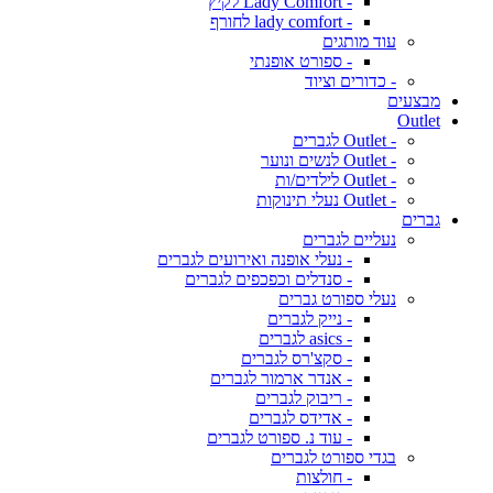
- Lady Comfort לקיץ
- lady comfort לחורף
עוד מותגים
- ספורט אופנתי
- כדורים וציוד
מבצעים
Outlet
- Outlet לגברים
- Outlet לנשים ונוער
- Outlet לילדים/ות
- Outlet נעלי תינוקות
גברים
נעליים לגברים
- נעלי אופנה ואירועים לגברים
- סנדלים וכפכפים לגברים
נעלי ספורט גברים
- נייק לגברים
- asics לגברים
- סקצ'רס לגברים
- אנדר ארמור לגברים
- ריבוק לגברים
- אדידס לגברים
- עוד נ. ספורט לגברים
בגדי ספורט לגברים
- חולצות