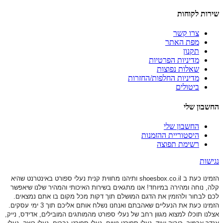
שירות לקוחות
צרו קשר
מפת האתר
תקנון
מדיניות הפרטיות
שאלות נפוצות
מדיניות החלפות/החזרות
ביטולים
החשבון שלי
החשבון שלי
היסטוריית ההזמנות
רשימת תפוצה
נגישות
הזמינו כעת ב shoesbox.co.il ותיהנו מחווית קנית נעלי ספורט באינטרנט שהיא
קלה, נוחה ומהירה במיוחד! אנו מתגאים בשירות האיכותי והמהיר שלנו שיאפשר
לכם לבחור ולהזמין את הדגם המושלם תוך דקות מכל מקום בו אתם נמצאים.
הזמינו כעת את הנעליים שאהבתם ואנחנו נשלח אותם אליכם תוך 3 ימי עסקים.
אצלנו תוכלו למצוא מגוון רחב של נעלי ספורט
מהמותגים המובילים, אדידס, נייק,