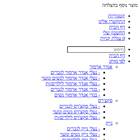
מוצר נוסף בהצלחה
קטגוריות
התקשרו אלינו
דף הבית
החשבון שלי
0
עגלת קניות
דף הבית
לפי מותג
אנדר ארמור
- נעלי אנדר ארמור לגברים
- נעלי אנדר ארמור לנשים ונוער
- נעלי אנדר ארמור לילדים/ות
- בגדי אנדר ארמור לגברים
- בגדי אנדר ארמור נשים
סקצ'רס
- נעלי סקצ'רס לגברים
- נעלי סקצ'רס נשים ונוער
- נעלי סקצ'רס לילדים/ות
נייק
- נעלי נייק לגברים
- נעלי נייק נשים ונוער
- נעלי נייק לילדים/ות