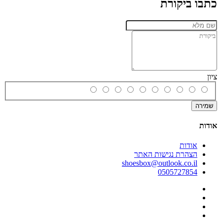
כתבו ביקורת
ציון
שמירה
אודות
אודות
הצהרת נגישות האתר
shoesbox@outlook.co.il
0505727854