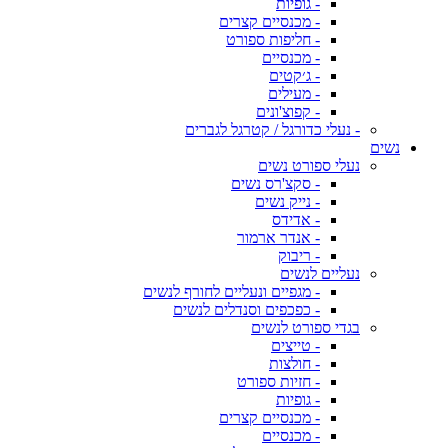
- גופיות
- מכנסיים קצרים
- חליפות ספורט
- מכנסיים
- ג׳קטים
- מעילים
- קפוצ'ונים
- נעלי כדורגל / קטרגל לגברים
נשים
נעלי ספורט נשים
- סקצ'רס נשים
- נייק נשים
- אדידס
- אנדר ארמור
- ריבוק
נעליים לנשים
- מגפיים ונעליים לחורף לנשים
- כפכפים וסנדלים לנשים
בגדי ספורט לנשים
- טייצים
- חולצות
- חזיות ספורט
- גופיות
- מכנסיים קצרים
- מכנסיים