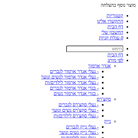
מוצר נוסף בהצלחה
קטגוריות
התקשרו אלינו
דף הבית
החשבון שלי
0
עגלת קניות
דף הבית
לפי מותג
אנדר ארמור
- נעלי אנדר ארמור לגברים
- נעלי אנדר ארמור לנשים ונוער
- נעלי אנדר ארמור לילדים/ות
- בגדי אנדר ארמור לגברים
- בגדי אנדר ארמור נשים
סקצ'רס
- נעלי סקצ'רס לגברים
- נעלי סקצ'רס נשים ונוער
- נעלי סקצ'רס לילדים/ות
נייק
- נעלי נייק לגברים
- נעלי נייק נשים ונוער
- נעלי נייק לילדים/ות