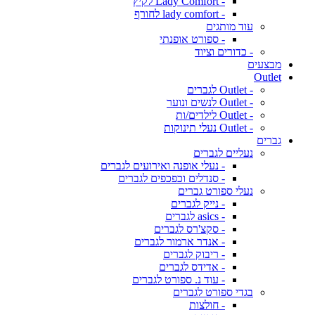
- Lady Comfort לקיץ
- lady comfort לחורף
עוד מותגים
- ספורט אופנתי
- כדורים וציוד
מבצעים
Outlet
- Outlet לגברים
- Outlet לנשים ונוער
- Outlet לילדים/ות
- Outlet נעלי תינוקות
גברים
נעליים לגברים
- נעלי אופנה ואירועים לגברים
- סנדלים וכפכפים לגברים
נעלי ספורט גברים
- נייק לגברים
- asics לגברים
- סקצ'רס לגברים
- אנדר ארמור לגברים
- ריבוק לגברים
- אדידס לגברים
- עוד נ. ספורט לגברים
בגדי ספורט לגברים
- חולצות