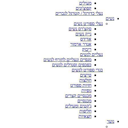
מעילים
קפוצ'ונים
נעלי כדורגל / קטרגל לגברים
נשים
נעלי ספורט נשים
סקצ'רס נשים
נייק נשים
אדידס
אנדר ארמור
ריבוק
נעליים לנשים
מגפיים ונעליים לחורף לנשים
כפכפים וסנדלים לנשים
בגדי ספורט לנשים
טייצים
חולצות
חזיות ספורט
גופיות
מכנסיים קצרים
מכנסיים
ג'קטים ומעילים
חליפות
חצאיות
נוער