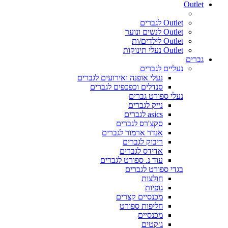
Outlet
Outlet לגברים
Outlet לנשים ונוער
Outlet לילדים/ות
Outlet נעלי תינוקות
גברים
נעליים לגברים
נעלי אופנה ואירועים לגברים
סנדלים וכפכפים לגברים
נעלי ספורט גברים
נייק לגברים
asics לגברים
סקצ'רס לגברים
אנדר ארמור לגברים
ריבוק לגברים
אדידס לגברים
עוד נ. ספורט לגברים
בגדי ספורט לגברים
חולצות
גופיות
מכנסיים קצרים
חליפות ספורט
מכנסיים
ג׳קטים