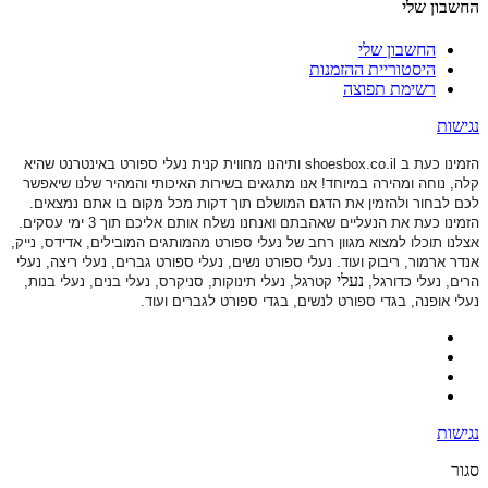
החשבון שלי
החשבון שלי
היסטוריית ההזמנות
רשימת תפוצה
נגישות
הזמינו כעת ב shoesbox.co.il ותיהנו מחווית קנית נעלי ספורט באינטרנט שהיא
קלה, נוחה ומהירה במיוחד! אנו מתגאים בשירות האיכותי והמהיר שלנו שיאפשר
לכם לבחור ולהזמין את הדגם המושלם תוך דקות מכל מקום בו אתם נמצאים.
הזמינו כעת את הנעליים שאהבתם ואנחנו נשלח אותם אליכם תוך 3 ימי עסקים.
אצלנו תוכלו למצוא מגוון רחב של נעלי ספורט
מהמותגים המובילים, אדידס, נייק,
אנדר ארמור, ריבוק ועוד. נעלי ספורט
נשים, נעלי ספורט גברים, נעלי ריצה, נעלי
נעלי
הרים, נעלי כדורגל,
קטרגל, נעלי תינוקות,
סניקרס, נעלי בנים, נעלי בנות,
נעלי אופנה, בגדי ספורט לנשים, בגדי ספורט לגברים ועוד.
נגישות
סגור