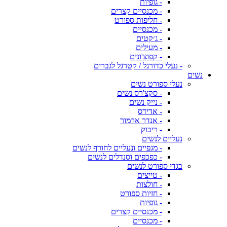
- גופיות
- מכנסיים קצרים
- חליפות ספורט
- מכנסיים
- ג׳קטים
- מעילים
- קפוצ'ונים
- נעלי כדורגל / קטרגל לגברים
נשים
נעלי ספורט נשים
- סקצ'רס נשים
- נייק נשים
- אדידס
- אנדר ארמור
- ריבוק
נעליים לנשים
- מגפיים ונעליים לחורף לנשים
- כפכפים וסנדלים לנשים
בגדי ספורט לנשים
- טייצים
- חולצות
- חזיות ספורט
- גופיות
- מכנסיים קצרים
- מכנסיים