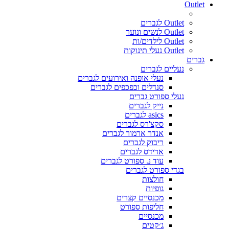
Outlet
Outlet לגברים
Outlet לנשים ונוער
Outlet לילדים/ות
Outlet נעלי תינוקות
גברים
נעליים לגברים
נעלי אופנה ואירועים לגברים
סנדלים וכפכפים לגברים
נעלי ספורט גברים
נייק לגברים
asics לגברים
סקצ'רס לגברים
אנדר ארמור לגברים
ריבוק לגברים
אדידס לגברים
עוד נ. ספורט לגברים
בגדי ספורט לגברים
חולצות
גופיות
מכנסיים קצרים
חליפות ספורט
מכנסיים
ג׳קטים