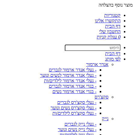
מוצר נוסף בהצלחה
קטגוריות
התקשרו אלינו
דף הבית
החשבון שלי
0
עגלת קניות
דף הבית
לפי מותג
אנדר ארמור
- נעלי אנדר ארמור לגברים
- נעלי אנדר ארמור לנשים ונוער
- נעלי אנדר ארמור לילדים/ות
- בגדי אנדר ארמור לגברים
- בגדי אנדר ארמור נשים
סקצ'רס
- נעלי סקצ'רס לגברים
- נעלי סקצ'רס נשים ונוער
- נעלי סקצ'רס לילדים/ות
נייק
- נעלי נייק לגברים
- נעלי נייק נשים ונוער
- נעלי נייק לילדים/ות