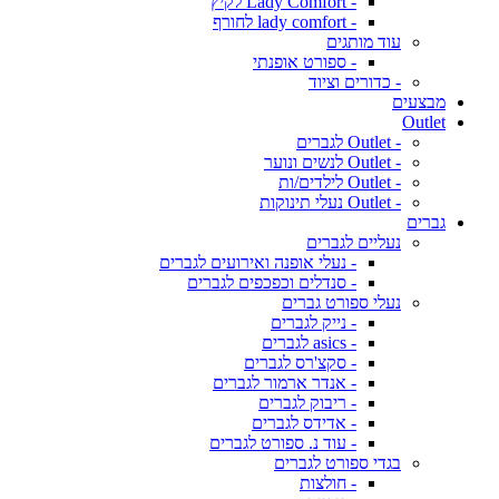
- Lady Comfort לקיץ
- lady comfort לחורף
עוד מותגים
- ספורט אופנתי
- כדורים וציוד
מבצעים
Outlet
- Outlet לגברים
- Outlet לנשים ונוער
- Outlet לילדים/ות
- Outlet נעלי תינוקות
גברים
נעליים לגברים
- נעלי אופנה ואירועים לגברים
- סנדלים וכפכפים לגברים
נעלי ספורט גברים
- נייק לגברים
- asics לגברים
- סקצ'רס לגברים
- אנדר ארמור לגברים
- ריבוק לגברים
- אדידס לגברים
- עוד נ. ספורט לגברים
בגדי ספורט לגברים
- חולצות