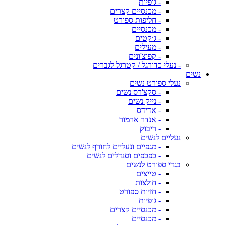
- גופיות
- מכנסיים קצרים
- חליפות ספורט
- מכנסיים
- ג׳קטים
- מעילים
- קפוצ'ונים
- נעלי כדורגל / קטרגל לגברים
נשים
נעלי ספורט נשים
- סקצ'רס נשים
- נייק נשים
- אדידס
- אנדר ארמור
- ריבוק
נעליים לנשים
- מגפיים ונעליים לחורף לנשים
- כפכפים וסנדלים לנשים
בגדי ספורט לנשים
- טייצים
- חולצות
- חזיות ספורט
- גופיות
- מכנסיים קצרים
- מכנסיים