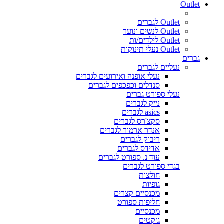
Outlet
Outlet לגברים
Outlet לנשים ונוער
Outlet לילדים/ות
Outlet נעלי תינוקות
גברים
נעליים לגברים
נעלי אופנה ואירועים לגברים
סנדלים וכפכפים לגברים
נעלי ספורט גברים
נייק לגברים
asics לגברים
סקצ'רס לגברים
אנדר ארמור לגברים
ריבוק לגברים
אדידס לגברים
עוד נ. ספורט לגברים
בגדי ספורט לגברים
חולצות
גופיות
מכנסיים קצרים
חליפות ספורט
מכנסיים
ג׳קטים