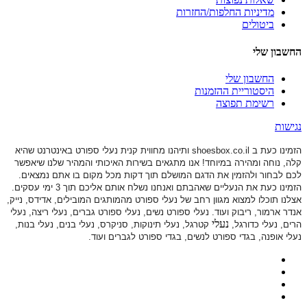
מדיניות החלפות/החזרות
ביטולים
החשבון שלי
החשבון שלי
היסטוריית ההזמנות
רשימת תפוצה
נגישות
הזמינו כעת ב shoesbox.co.il ותיהנו מחווית קנית נעלי ספורט באינטרנט שהיא
קלה, נוחה ומהירה במיוחד! אנו מתגאים בשירות האיכותי והמהיר שלנו שיאפשר
לכם לבחור ולהזמין את הדגם המושלם תוך דקות מכל מקום בו אתם נמצאים.
הזמינו כעת את הנעליים שאהבתם ואנחנו נשלח אותם אליכם תוך 3 ימי עסקים.
אצלנו תוכלו למצוא מגוון רחב של נעלי ספורט
מהמותגים המובילים, אדידס, נייק,
אנדר ארמור, ריבוק ועוד. נעלי ספורט
נשים, נעלי ספורט גברים, נעלי ריצה, נעלי
נעלי
הרים, נעלי כדורגל,
קטרגל, נעלי תינוקות,
סניקרס, נעלי בנים, נעלי בנות,
נעלי אופנה, בגדי ספורט לנשים, בגדי ספורט לגברים ועוד.