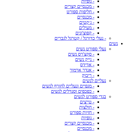
- גופיות
- מכנסיים קצרים
- חליפות ספורט
- מכנסיים
- ג׳קטים
- מעילים
- קפוצ'ונים
- נעלי כדורגל / קטרגל לגברים
נשים
נעלי ספורט נשים
- סקצ'רס נשים
- נייק נשים
- אדידס
- אנדר ארמור
- ריבוק
נעליים לנשים
- מגפיים ונעליים לחורף לנשים
- כפכפים וסנדלים לנשים
בגדי ספורט לנשים
- טייצים
- חולצות
- חזיות ספורט
- גופיות
- מכנסיים קצרים
- מכנסיים