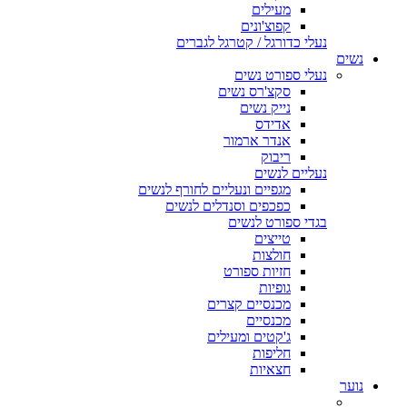
מעילים
קפוצ'ונים
נעלי כדורגל / קטרגל לגברים
נשים
נעלי ספורט נשים
סקצ'רס נשים
נייק נשים
אדידס
אנדר ארמור
ריבוק
נעליים לנשים
מגפיים ונעליים לחורף לנשים
כפכפים וסנדלים לנשים
בגדי ספורט לנשים
טייצים
חולצות
חזיות ספורט
גופיות
מכנסיים קצרים
מכנסיים
ג'קטים ומעילים
חליפות
חצאיות
נוער