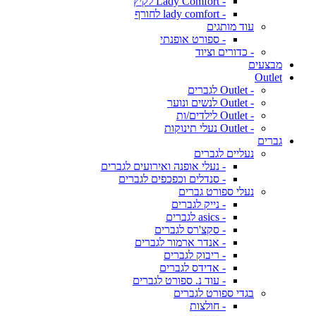
- Lady Comfort לקיץ
- lady comfort לחורף
עוד מותגים
- ספורט אופנתי
- כדורים וציוד
מבצעים
Outlet
- Outlet לגברים
- Outlet לנשים ונוער
- Outlet לילדים/ות
- Outlet נעלי תינוקות
גברים
נעליים לגברים
- נעלי אופנה ואירועים לגברים
- סנדלים וכפכפים לגברים
נעלי ספורט גברים
- נייק לגברים
- asics לגברים
- סקצ'רס לגברים
- אנדר ארמור לגברים
- ריבוק לגברים
- אדידס לגברים
- עוד נ. ספורט לגברים
בגדי ספורט לגברים
- חולצות