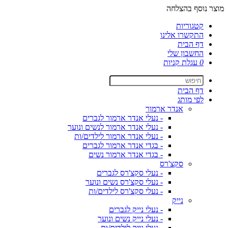
מוצר נוסף בהצלחה
קטגוריות
התקשרו אלינו
דף הבית
החשבון שלי
0
עגלת קניות
דף הבית
לפי מותג
אנדר ארמור
- נעלי אנדר ארמור לגברים
- נעלי אנדר ארמור לנשים ונוער
- נעלי אנדר ארמור לילדים/ות
- בגדי אנדר ארמור לגברים
- בגדי אנדר ארמור נשים
סקצ'רס
- נעלי סקצ'רס לגברים
- נעלי סקצ'רס נשים ונוער
- נעלי סקצ'רס לילדים/ות
נייק
- נעלי נייק לגברים
- נעלי נייק נשים ונוער
- נעלי נייק לילדים/ות