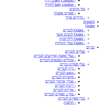
- Lady Comfort לקיץ
- lady comfort לחורף
עוד מותגים
- ספורט אופנתי
- כדורים וציוד
מבצעים
Outlet
- Outlet לגברים
- Outlet לנשים ונוער
- Outlet לילדים/ות
- Outlet נעלי תינוקות
גברים
נעליים לגברים
- נעלי אופנה ואירועים לגברים
- סנדלים וכפכפים לגברים
נעלי ספורט גברים
- נייק לגברים
- asics לגברים
- סקצ'רס לגברים
- אנדר ארמור לגברים
- ריבוק לגברים
- אדידס לגברים
- עוד נ. ספורט לגברים
בגדי ספורט לגברים
- חולצות