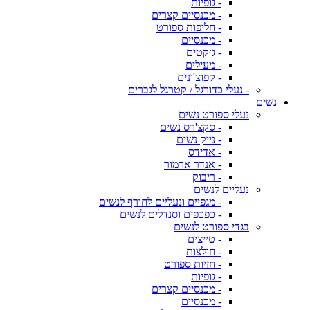
- גופיות
- מכנסיים קצרים
- חליפות ספורט
- מכנסיים
- ג׳קטים
- מעילים
- קפוצ'ונים
- נעלי כדורגל / קטרגל לגברים
נשים
נעלי ספורט נשים
- סקצ'רס נשים
- נייק נשים
- אדידס
- אנדר ארמור
- ריבוק
נעליים לנשים
- מגפיים ונעליים לחורף לנשים
- כפכפים וסנדלים לנשים
בגדי ספורט לנשים
- טייצים
- חולצות
- חזיות ספורט
- גופיות
- מכנסיים קצרים
- מכנסיים