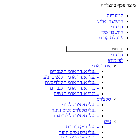
מוצר נוסף בהצלחה
קטגוריות
התקשרו אלינו
דף הבית
החשבון שלי
0
עגלת קניות
דף הבית
לפי מותג
אנדר ארמור
- נעלי אנדר ארמור לגברים
- נעלי אנדר ארמור לנשים ונוער
- נעלי אנדר ארמור לילדים/ות
- בגדי אנדר ארמור לגברים
- בגדי אנדר ארמור נשים
סקצ'רס
- נעלי סקצ'רס לגברים
- נעלי סקצ'רס נשים ונוער
- נעלי סקצ'רס לילדים/ות
נייק
- נעלי נייק לגברים
- נעלי נייק נשים ונוער
- נעלי נייק לילדים/ות