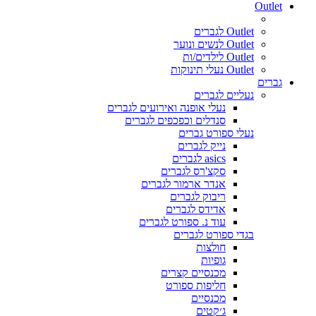
Outlet
Outlet לגברים
Outlet לנשים ונוער
Outlet לילדים/ות
Outlet נעלי תינוקות
גברים
נעליים לגברים
נעלי אופנה ואירועים לגברים
סנדלים וכפכפים לגברים
נעלי ספורט גברים
נייק לגברים
asics לגברים
סקצ'רס לגברים
אנדר ארמור לגברים
ריבוק לגברים
אדידס לגברים
עוד נ. ספורט לגברים
בגדי ספורט לגברים
חולצות
גופיות
מכנסיים קצרים
חליפות ספורט
מכנסיים
ג׳קטים