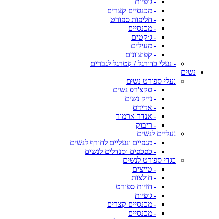
- גופיות
- מכנסיים קצרים
- חליפות ספורט
- מכנסיים
- ג׳קטים
- מעילים
- קפוצ'ונים
- נעלי כדורגל / קטרגל לגברים
נשים
נעלי ספורט נשים
- סקצ'רס נשים
- נייק נשים
- אדידס
- אנדר ארמור
- ריבוק
נעליים לנשים
- מגפיים ונעליים לחורף לנשים
- כפכפים וסנדלים לנשים
בגדי ספורט לנשים
- טייצים
- חולצות
- חזיות ספורט
- גופיות
- מכנסיים קצרים
- מכנסיים