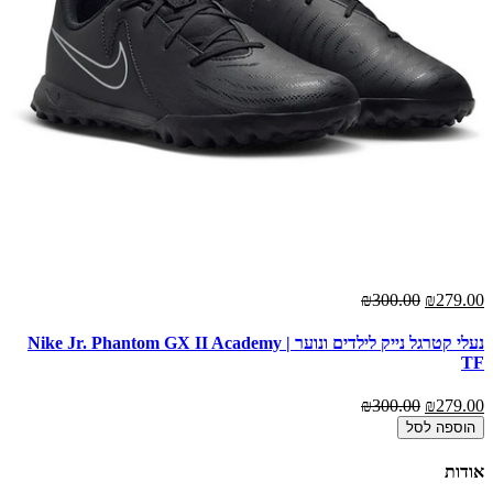
₪300.00
₪279.00
נעלי קטרגל נייק לילדים ונוער | Nike Jr. Phantom GX II Academy
TF
₪300.00
₪279.00
הוספה לסל
אודות