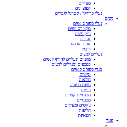
מעילים
קפוצ'ונים
נעלי כדורגל / קטרגל לגברים
נשים
נעלי ספורט נשים
סקצ'רס נשים
נייק נשים
אדידס
אנדר ארמור
ריבוק
נעליים לנשים
מגפיים ונעליים לחורף לנשים
כפכפים וסנדלים לנשים
בגדי ספורט לנשים
טייצים
חולצות
חזיות ספורט
גופיות
מכנסיים קצרים
מכנסיים
ג'קטים ומעילים
חליפות
חצאיות
נוער