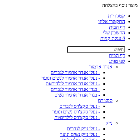
מוצר נוסף בהצלחה
קטגוריות
התקשרו אלינו
דף הבית
החשבון שלי
0
עגלת קניות
דף הבית
לפי מותג
אנדר ארמור
- נעלי אנדר ארמור לגברים
- נעלי אנדר ארמור לנשים ונוער
- נעלי אנדר ארמור לילדים/ות
- בגדי אנדר ארמור לגברים
- בגדי אנדר ארמור נשים
סקצ'רס
- נעלי סקצ'רס לגברים
- נעלי סקצ'רס נשים ונוער
- נעלי סקצ'רס לילדים/ות
נייק
- נעלי נייק לגברים
- נעלי נייק נשים ונוער
- נעלי נייק לילדים/ות