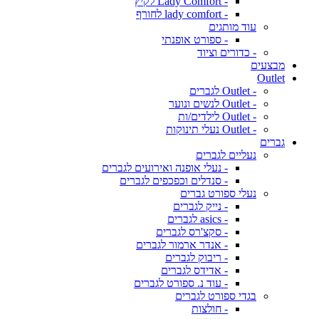
- Lady Comfort לקיץ
- lady comfort לחורף
עוד מותגים
- ספורט אופנתי
- כדורים וציוד
מבצעים
Outlet
- Outlet לגברים
- Outlet לנשים ונוער
- Outlet לילדים/ות
- Outlet נעלי תינוקות
גברים
נעליים לגברים
- נעלי אופנה ואירועים לגברים
- סנדלים וכפכפים לגברים
נעלי ספורט גברים
- נייק לגברים
- asics לגברים
- סקצ'רס לגברים
- אנדר ארמור לגברים
- ריבוק לגברים
- אדידס לגברים
- עוד נ. ספורט לגברים
בגדי ספורט לגברים
- חולצות