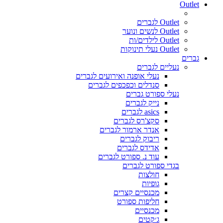
Outlet
Outlet לגברים
Outlet לנשים ונוער
Outlet לילדים/ות
Outlet נעלי תינוקות
גברים
נעליים לגברים
נעלי אופנה ואירועים לגברים
סנדלים וכפכפים לגברים
נעלי ספורט גברים
נייק לגברים
asics לגברים
סקצ'רס לגברים
אנדר ארמור לגברים
ריבוק לגברים
אדידס לגברים
עוד נ. ספורט לגברים
בגדי ספורט לגברים
חולצות
גופיות
מכנסיים קצרים
חליפות ספורט
מכנסיים
ג׳קטים